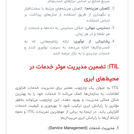
سریع منابع بر اساس نیازهای کسب‌وکار.
کاهش هزینه‌ها:
کاهش هزینه‌های مرتبط با سخت‌افزار
و نگهداری از طریق استفاده از مدل‌های پرداخت بر
✧
اساس استفاده.
دسترسی جهانی:
امکان دسترسی به داده‌ها و خدمات از
سلف سرویس کاربران
هر نقطه و در هر زمان.
پشتیبانی از نوآوری:
ارائه پلتفرم‌هایی که به
سامانه مدیریت دارایی‌ها [Asset Explorer]
کسب‌وکارها اجازه می‌دهد به سرعت نوآوری کنند و
خدمات جدیدی را به بازار عرضه کنند.
سامانه مدیریت پشتیبانی مشتریان
ITIL: تضمین مدیریت موثر خدمات در
DDI
محیط‌های ابری
◉
ITIL به عنوان یک چارچوب معتبر برای مدیریت خدمات فناوری
اطلاعات، به سازمان‌ها کمک می‌کند تا خدمات خود را به بهترین
ManageEngine Malware Protection Plus
شکل ممکن مدیریت و بهبود دهند. این چارچوب می‌تواند به‌طور
مؤثری با رایانش ابری ترکیب شود تا بهره‌وری و کیفیت خدمات
سامانه مدیریت دسترسی ممتاز
افزایش یابد. در اینجا به برخی از مهم‌ترین تمرینات ITIL و نحوه
ارتباط آن‌ها با رایانش ابری می‌پردازیم:
سامانه مدیریت و مانیتورینگ شبکه
1. مدیریت خدمات (Service Management):
سامانه آزمون آنلاین