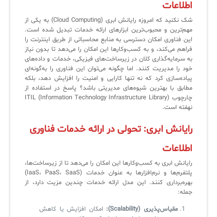
کازیو
لیست کامل 34 تمرین ITIL4
راهکارهای مدیریتی فناوری اطلاعات برای مراکز آموزشی و دانشگاه‌ها
اطلاعات
لیست دوره‌ها
شک نکنید که امروزه رایانش ابری (Cloud Computing) به یکی از
مهم‌ترین و محبوب‌ترین ابزارهای ارائه خدمات تبدیل شده است.
✦
✦
✦
مقالات آموزشی
این فناوری امکان دسترسی به منابع محاسباتی از طریق اینترنت را
فراهم می‌کند، و به کسب‌وکارها این امکان را می‌دهد تا بدون نیاز
مدیریت خدمات سازمانی
مدیریت خدمات منابع انسانی
آموزش سیستم مدیریت خدمات فناوری اطلاعات
به سرمایه‌گذاری کلان در زیرساخت‌های فیزیکی، خدمات و داده‌های
خود را مدیریت کنند. اما چگونه می‌توان این فناوری را به‌گونه‌ای
CIs Control
سرویس دسک پلاس MSP
نکته‌های کلیدی برای مدیر انفورماتیک
پیاده‌سازی کرد که نه تنها کارایی و امنیت را افزایش دهد، بلکه
مطابق با بهترین شیوه‌های مدیریتی باشد؟ پاسخ در استفاده از
مجموعه راهکارهای آیناک
آموزش‌ ویدیویی مفاهیم سرویس دسک
اندپوینت سنترال [سامانه مدیریت نقاط پایانی]
چارچوب ITIL (Information Technology Infrastructure Library)
نهفته است.
ITIL & SDP
AD360
رایانش ابری: تحولی در ارائه خدمات فناوری
◆
◆
اطلاعات
Log360 ابزار SIEM
آموزش فارسی ITIL4
رایانش ابری به کسب‌وکارها این امکان را می‌دهد تا از زیرساخت‌ها،
پلتفرم‌ها و نرم‌افزارها به عنوان خدمات (IaaS، PaaS، SaaS)
چارچوب ITIL برای همه
برنامه‌ساز هوشمند App Creator
بهره‌برداری کنند. این مدل ارائه خدمات چندین مزیت دارد، از
جمله:
فلافلی_فناوری
سیستم هوشمند مدیریت فروش و فاکتور
مقیاس‌پذیری (Scalability):
امکان افزایش یا کاهش
آرشیو دانلودهای مدانت
سامانه مدیریت امنیت اطلاعات