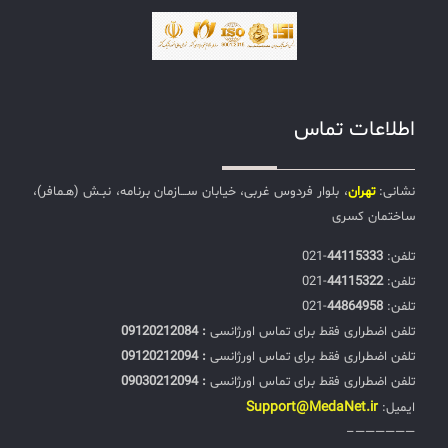
اطلاعات تماس
نشانی:
تهران
، بلوار فردوس غربی، خیابان ســـازمان برنامه، نبـش (هـمافر)،
ساختمان کسری
تلفن:‌
44115333
-021
تلفن:‌
44115322
-021
تلفن:‌
44864958
-021
تلفن اضطراری فقط برای تماس اورژانسی
: 09120212084
تلفن اضطراری فقط برای تماس اورژانسی
: 09120212094
تلفن اضطراری فقط برای تماس اورژانسی
: 09030212094
Support@MedaNet.ir
ایمیل:
——————–