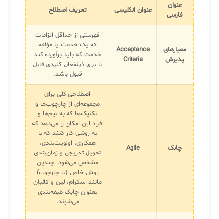
عنوان
عنوان انگلیسی
تعریف اصطلاح
فارسی
✧
فهرستی از حداقل الزامات
که یک خدمت یا مؤلفه
معیارهای
Acceptance
سلف سرویس کاربران
خدمت که باید برآورده کند
پذیرش
Criteria
تا برای ذینفعان کلیدی قابل
سامانه مدیریت دارایی‌ها [Asset Explorer]
قبول باشد.
سامانه مدیریت پشتیبانی مشتریان
اصطلاحی کلی برای
مجموعه‌ای از چارچوب‌ها و
DDI
تکنیک‌ها که به تیم‌ها و
افراد این امکان را می‌دهد که
به روشی کار کنند که با
◉
همکاری، اولویت‌بندی،
چابک
Agile
تحویل تدریجی و زمان‌بندی
ManageEngine Malware Protection Plus
مشخص می‌شود. چندین
روش خاص (یا چارچوب)
سامانه مدیریت دسترسی ممتاز
مانند اسکرام، لین و کانبان
بعنوان چابک طبقه‌بندی
سامانه مدیریت و مانیتورینگ شبکه
می‌شوند.
سامانه آزمون آنلاین