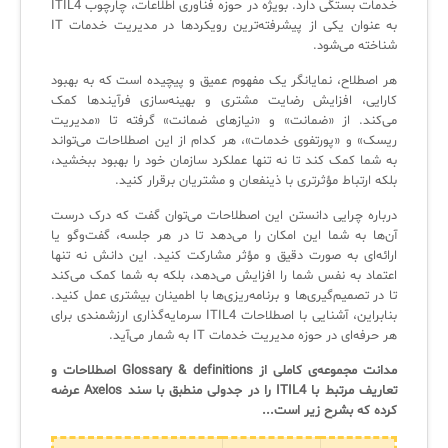
خدمات بستگی دارد. بویژه در حوزه فناوری اطلاعات، چارچوب ITIL4
کازیو
لیست کامل 34 تمرین ITIL4
راهکارهای مدیریتی فناوری اطلاعات برای مراکز آموزشی و دانشگاه‌ها
به عنوان یکی از پیشرفته‌ترین رویکردها در مدیریت خدمات IT
لیست دوره‌ها
شناخته می‌شود.
✦
✦
✦
مقالات آموزشی
هر اصطلاح، نمایانگر یک مفهوم عمیق و پیچیده است که به بهبود
کارایی، افزایش رضایت مشتری و بهینه‌سازی فرآیندها کمک
مدیریت خدمات سازمانی
مدیریت خدمات منابع انسانی
آموزش سیستم مدیریت خدمات فناوری اطلاعات
می‌کند. از «ضمانت» و «نیازهای ضمانت» گرفته تا «مدیریت
ریسک» و «پورتفوی خدمات»، هر کدام از این اصطلاحات می‌تواند
CIs Control
سرویس دسک پلاس MSP
نکته‌های کلیدی برای مدیر انفورماتیک
به شما کمک کند تا نه تنها عملکرد سازمان خود را بهبود ببخشید،
بلکه ارتباط مؤثرتری با ذینفعان و مشتریان برقرار کنید.
مجموعه راهکارهای آیناک
آموزش‌ ویدیویی مفاهیم سرویس دسک
اندپوینت سنترال [سامانه مدیریت نقاط پایانی]
درباره چرایی دانستن این اصطلاحات می‌توان گفت که درک درست
ITIL & SDP
AD360
آن‌ها به شما این امکان را می‌دهد تا در هر جلسه، گفت‌وگو یا
ارائه‌ای به صورت دقیق و مؤثر مشارکت کنید. این دانش نه تنها
اعتماد به نفس شما را افزایش می‌دهد، بلکه به شما کمک می‌کند
◆
◆
تا در تصمیم‌گیری‌ها و برنامه‌ریزی‌ها با اطمینان بیشتری عمل کنید.
بنابراین، آشنایی با اصطلاحات ITIL4 سرمایه‌گذاری ارزشمندی برای
Log360 ابزار SIEM
آموزش فارسی ITIL4
هر حرفه‌ای در حوزه مدیریت خدمات IT به شمار می‌آید.
مدانت مجموعه‌ی کاملی از Glossary & definitions اصطلاحات و
چارچوب ITIL برای همه
برنامه‌ساز هوشمند App Creator
تعاریف مرتبط با ITIL4 را در جدولی منطبق با سند Axelos عرضه
کرده که بشرح زیر است...
فلافلی_فناوری
سیستم هوشمند مدیریت فروش و فاکتور
آرشیو دانلودهای مدانت
سامانه مدیریت امنیت اطلاعات