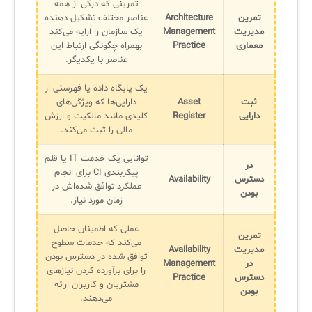
تمرینی که درکی از همه
تمرین
Architecture
عناصر مختلف تشکیل دهنده
مدیریت
Management
یک سازمان را ارایه می‌کند
معماری
Practice
بهمراه چگونگی ارتباط این
عناصر با یکدیگر.
یک پایگاه داده یا فهرستی از
ثبت
Asset
دارایی‌ها که ویژگی‌های
دارایی
Register
کلیدی مانند مالکیت و ارزش
مالی را ثبت می‌کند.
توانایی یک خدمت IT یا قلم
در
پیکربندی CI برای انجام
دسترس
Availability
عملکرد توافق شده‌اش در
بودن
زمان مورد نیاز.
عملی که اطمینان حاصل
تمرین
می‌کند که خدمات سطوح
مدیریت
Availability
توافق شده در دسترس بودن
در
Management
را برای برآورده کردن نیازهای
دسترس
Practice
مشتریان و کاربران ارائه
بودن
می‌دهند.