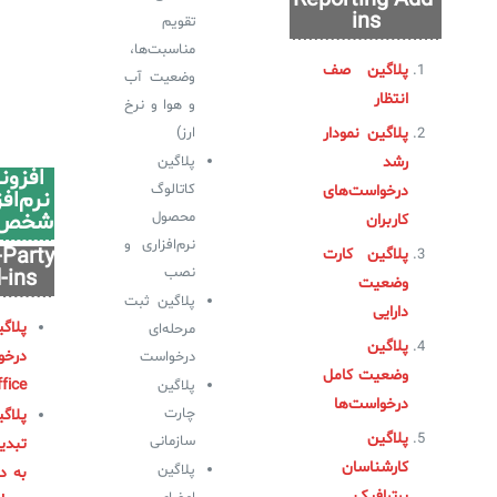
ins
تقویم
مناسبت‌ها،
پلاگین صف
وضعیت آب
انتظار
و هوا و نرخ
پلاگین نمودار
ارز)
رشد
پلاگین
افزون
کاتالوگ
درخواست‌های
نرم‌اف
شخص 
محصول
کاربران
نرم‌افزاری و
-Party
پلاگین کارت
نصب
-ins
وضعیت
پلاگین ثبت
دارایی
پلاگ
مرحله‌ای
پلاگین
درخو
درخواست
وضعیت کامل
fice
پلاگین
درخواست‌ها
چارت
پلاگ
پلاگین
سازمانی
تبدی
کارشناسان
پلاگین
به د
پرترافیک