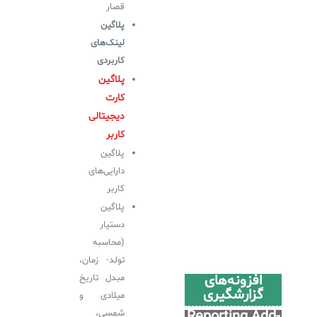
سامانه آزمون آنلاین
قصار
پلاگین
لینک‌های
کاربردی
پلاگین
کارت
دیجیتالی
کاربر
پلاگین
دارایی‌های
کاربر
پلاگین
دستیار
(محاسبه
تولد- زمان،
افزونه‌های
مبدل تاریخ
گزارشگیری
میلادی و
Reporting Add-
شمسی،