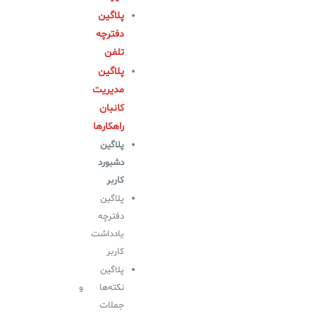
آرشیو دانلودهای مدانت
سامانه مدیریت امنیت اطلاعات
پلاگین
دفترچه
تلفن
✧
پلاگین
سلف سرویس کاربران
مدیریت
کانبان
سامانه مدیریت دارایی‌ها [Asset Explorer]
راهکارها
سامانه مدیریت پشتیبانی مشتریان
پلاگین
دشبورد
DDI
کاربر
پلاگین
◉
دفترچه
یادداشت
ManageEngine Malware Protection Plus
کاربر
سامانه مدیریت دسترسی ممتاز
پلاگین
نکته‌ها و
سامانه مدیریت و مانیتورینگ شبکه
جملات