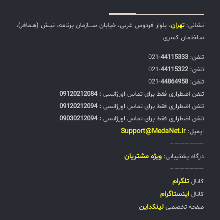
نشانی:
تهران
، بلوار فردوس غربی، خیابان ســـازمان برنامه، نبـش (هـمافر)،
ساختمان کسری
تلفن:‌
44115333
-021
تلفن:‌
44115322
-021
تلفن:‌
44864958
-021
تلفن اضطراری فقط برای تماس اورژانسی
: 09120212084
تلفن اضطراری فقط برای تماس اورژانسی
: 09120212094
تلفن اضطراری فقط برای تماس اورژانسی
: 09030212094
Support@MedaNet.ir
ایمیل:
——————–
ويژه مشتریان
درگاه پشتیبانی:
——————–
تلگرام
کانال
اینستاگرام
کانال
لینکداین
صفحه تخصصی