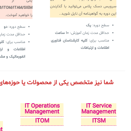
یکی از حوز
سرویس دسک پلاس می‌توانید با گذارندن
M/ITOM/ITAM/SIEM
این دوره به گواهینامه آن نایل شوید..
را خواهید آموخت.
سطح دوره:
یک
سطح دوره:
دو
حداقل مدت زمان آموزش:
۱۰ ساعت
حداقل مدت زمان
مناسب برای:
کلیه کارشناسان فناوری
مناسب برای:
کلی
اطلاعات و ارتباطات
اطلاعات و ارت
انفورماتیک و مشا
شما نیز متخصص یکی از محصولات یا حوزه‌های 
IT Operations
IT Service
Management
Management
ITOM
ITSM
t