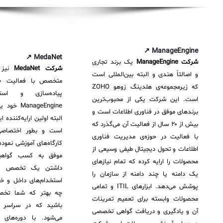
ثبت‌نام در دوره‌های آموزشی تخصصی
کازیو
لیست کامل 34 تمرین ITIL4
راهکارهای مدیریتی فناوری اطلاعات برای مراکز آموزشی و دانشگاه‌ها
لیست دوره‌ها
✦
✦
✦
مقالات آموزشی
ManageEngine ↗
MedaNet ↗
شرکت ManageEngine
یک برند تجاری
مدیریت خدمات سازمانی
مدیریت خدمات منابع انسانی
آموزش سیستم مدیریت خدمات فناوری اطلاعات
شرکت MedaNet
نیز 
و اصالتاً هندی و البته بین‌المللی است
CIs Control
سرویس دسک پلاس MSP
نکته‌های کلیدی برای مدیر انفورماتیک
که زیرمجموعه‌ی هلدینگ زوهو ZOHO
پیاده‌سازی و است
است. این شرکت یکی از محبوب‌ترین
مجموعه راهکارهای آیناک
آموزش‌ ویدیویی مفاهیم سرویس دسک
اندپوینت سنترال [سامانه مدیریت نقاط پایانی]
nageEngine
برندهای موفق در فناوری اطلاعات است و
البته اولین ارایه‌کننده 
ITIL & SDP
AD360
بیش از ۲۰ سال از فعالیت آن می‌گذرد که
است و بطور اختصاصی 
با فعالیت در حوزه‌ی مدیریت فناوری
کارگاه‌های آموزشی نمود
اطلاعات و تحول دیجیتال طیفی وسیعی از
◆
◆
موفق به کسب گواهینا
محصولات را ارایه کرده که تمام نیازهای
داشتن یک تخصص وی
Log360 ابزار SIEM
آموزش فارسی ITIL4
یک دامنه یا چند دامنه از سازمان را
استخدام‌های داخل و خ
پوشش می‌دهد. ابزارهای ITIL و تمامی
چه بهتر که شما تخ
چارچوب ITIL برای همه
برنامه‌ساز هوشمند App Creator
محصولات وابسته برای تعمیم تمرینات
باشید که در سراسر دن
آن و یادگیری و دریافت گواهی تخصصی
فلافلی_فناوری
سیستم هوشمند مدیریت فروش و فاکتور
می‌شود. با دوره‌های 