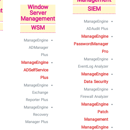
Management
Window
SIEM
t
Server
Management
ManageEngine
WSM
ADAudit Plus
ManageEngine
ManageEngine
PasswordManager
ADManager
Pro
Plus
ManageEngine
ManageEngine
EventLog Analyzer
ADSelfService
ManageEngine
Plus
Data Security
ManageEngine
ManageEngine
Exchange
Firewall Analyzer
Reporter Plus
ManageEngine
ManageEngine
Patch
Recovery
Management
Manager Plus
ManageEngine