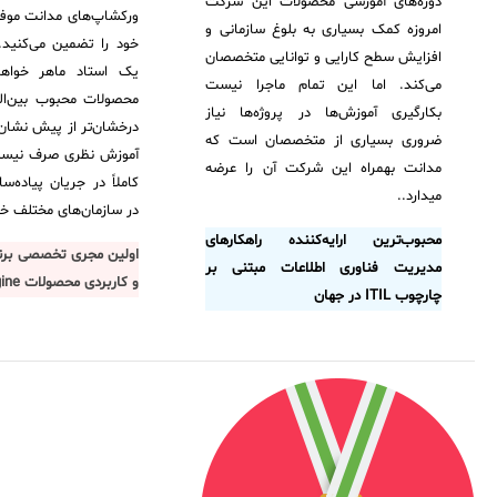
دوره‌های ‌آموزشی محصولات این شرکت
ورکشاپ‌های مدانت موفق
آرشیو دانلودهای مدانت
سامانه مدیریت امنیت اطلاعات
امروزه کمک بسیاری به بلوغ سازمانی و
خود را تضمین می‌کنید. 
افزایش سطح کارایی و توانایی متخصصان
یک استاد ماهر خواه
می‌کند. اما این تمام ماجرا نیست
✧
محصولات محبوب بین‌الم
بکارگیری آموزش‌ها در پروژه‌ها نیاز
درخشان‌تر از پیش نشان
سلف سرویس کاربران
ضروری بسیاری از متخصصان است که
آموزش نظری صرف نیست 
مدانت بهمراه این شرکت آن را عرضه
سامانه مدیریت دارایی‌ها [Asset Explorer]
کاملاً در جریان پیاده‌
میدارد..
در سازمان‌های مختلف خ
سامانه مدیریت پشتیبانی مشتریان
محبوب‌ترین ارایه‌کننده‌ راهکارهای
اولین مجری تخصصی برنا
DDI
مدیریت فناوری اطلاعات مبتنی بر
و کاربردی محصولات ManageEngine در ایران
چارچوب ITIL در جهان
◉
ManageEngine Malware Protection Plus
سامانه مدیریت دسترسی ممتاز
سامانه مدیریت و مانیتورینگ شبکه