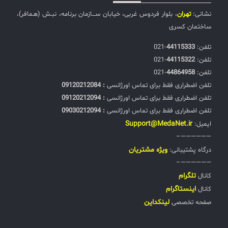
نشانی:
تهران
، بلوار فردوس غربی، خیابان ســـازمان برنامه، نبـش (هـمافر)،
ساختمان کسری
تلفن:‌
44115333
-021
تلفن:‌
44115322
-021
تلفن:‌
44864958
-021
تلفن اضطراری فقط برای تماس اورژانسی
: 09120212084
تلفن اضطراری فقط برای تماس اورژانسی
: 09120212094
تلفن اضطراری فقط برای تماس اورژانسی
: 09030212094
Support@MedaNet.ir
ایمیل:
——————–
ويژه مشتریان
درگاه پشتیبانی:
——————–
تلگرام
کانال
اینستاگرام
کانال
لینکداین
صفحه تخصصی