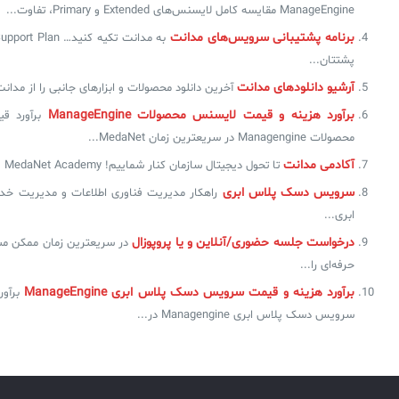
ManageEngine مقایسه کامل لایسنس‌های Extended و Primary، تفاوت...
برنامه‌ پشتیبانی سرویس‌های مدانت
پشتتان...
آرشیو دانلودهای مدانت
آخرین دانلود محصولات و ابزارهای جانبی را از مدان
برآورد هزینه و قیمت لایسنس محصولات ManageEngine
برآورد ق
محصولات Managengine در سریعترین زمان MedaNet...
آکادمی مدانت
تا تحول دیجیتال سازمان کنار شماییم! MedaNet Academy یک ارزش...
سرویس دسک پلاس ابری
راهکار مدیریت فناوری اطلاعات و مدیریت خد
ابری...
درخواست جلسه حضوری/آنلاین و یا پروپوزال
در سریعترین زمان ممکن مشا
حرفه‌ای را...
برآورد هزینه و قیمت سرویس دسک پلاس ابری ManageEngine
برآو
سرویس دسک پلاس ابری Managengine در...