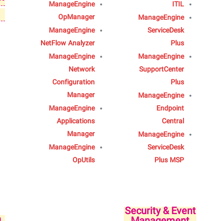
ManageEngine
ITIL
OpManager
ManageEngine
ManageEngine
ServiceDesk
NetFlow Analyzer
Plus
ManageEngine
ManageEngine
Network
SupportCenter
Configuration
Plus
Manager
ManageEngine
ManageEngine
Endpoint
Applications
Central
Manager
ManageEngine
ManageEngine
ServiceDesk
OpUtils
Plus MSP
Security & Event
n