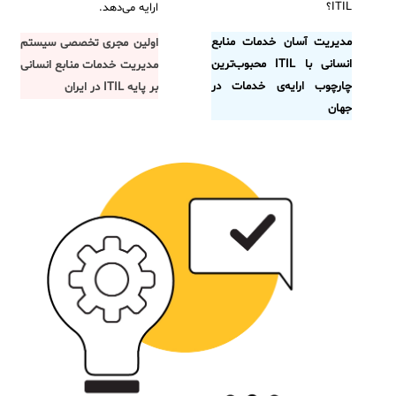
ITIL؟
ارایه می‌دهد.
فلافلی_فناوری
سیستم هوشمند مدیریت فروش و فاکتور
مدیریت آسان خدمات منابع
اولین مجری تخصصی سیستم
آرشیو دانلودهای مدانت
سامانه مدیریت امنیت اطلاعات
انسانی با ITIL محبوب‌ترین
مدیریت خدمات منابع انسانی
چارچوب ارایه‌ی خدمات در
بر پایه ITIL در ایران
جهان
✧
سلف سرویس کاربران
سامانه مدیریت دارایی‌ها [Asset Explorer]
سامانه مدیریت پشتیبانی مشتریان
DDI
◉
ManageEngine Malware Protection Plus
سامانه مدیریت دسترسی ممتاز