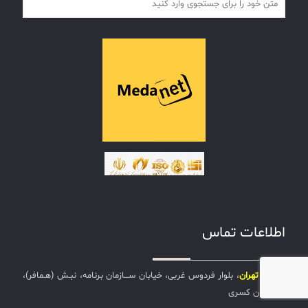
اطلاعات تماس
نشانی:
تهران
، بلوار فردوس غربی، خیابان ســـازمان برنامه، نبـش (هـمافر)،
ساختمان کسری