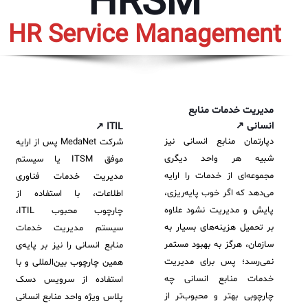
HRSM
✦
ISO/IEC 20000
اصطلاحات و تعاریف مرتبط با ITIL4
پلاگین‌های سرویس دسک پلاس
HR Service Management
ثبت‌نام در دوره‌های آموزشی تخصصی
کازیو
لیست کامل 34 تمرین ITIL4
راهکارهای مدیریتی فناوری اطلاعات برای مراکز آموزشی و دانشگاه‌ها
لیست دوره‌ها
✦
✦
✦
مقالات آموزشی
مدیریت خدمات منابع
مدیریت خدمات سازمانی
مدیریت خدمات منابع انسانی
آموزش سیستم مدیریت خدمات فناوری اطلاعات
انسانی ↗
ITIL ↗
دپارتمان منابع انسانی نیز
شرکت MedaNet پس از ارایه
CIs Control
سرویس دسک پلاس MSP
نکته‌های کلیدی برای مدیر انفورماتیک
شبیه هر واحد دیگری
موفق ITSM یا سیستم
مجموعه راهکارهای آیناک
آموزش‌ ویدیویی مفاهیم سرویس دسک
اندپوینت سنترال [سامانه مدیریت نقاط پایانی]
مجموعه‌ای از خدمات را ارایه
مدیریت خدمات فناوری
می‌دهد که اگر خوب پایه‌ریزی،
اطلاعات، با استفاده از
ITIL & SDP
AD360
پایش و مدیریت نشود علاوه
چارچوب محبوب ITIL،
بر تحمیل هزینه‌های بسیار به
سیستم مدیریت خدمات
◆
◆
سازمان، هرگز به بهبود مستمر
منابع انسانی را نیز بر پایه‌ی
نمی‌رسد؛ پس برای مدیریت
همین چارچوب بین‌المللی و با
Log360 ابزار SIEM
آموزش فارسی ITIL4
خدمات منابع انسانی چه
استفاده از سرویس دسک
چارچوبی بهتر و محبوب‌تر از
چارچوب ITIL برای همه
برنامه‌ساز هوشمند App Creator
پلاس ویژه واحد منابع انسانی