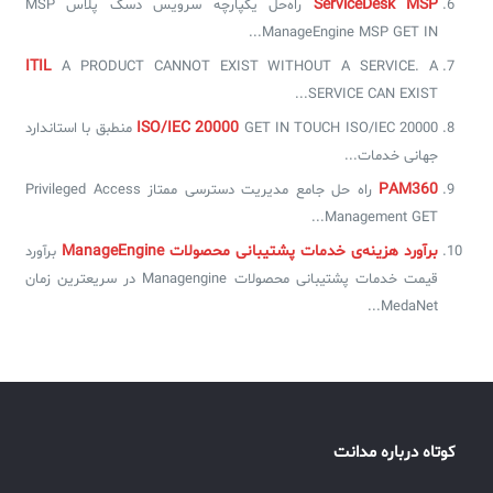
ServiceDesk MSP
راه‌حل یکپارچه سرویس دسک پلاس MSP
ManageEngine MSP GET IN...
ITIL
A PRODUCT CANNOT EXIST WITHOUT A SERVICE. A
SERVICE CAN EXIST...
ISO/IEC 20000
GET IN TOUCH ISO/IEC 20000 منطبق با استاندارد
جهانی خدمات...
PAM360
راه حل جامع مدیریت دسترسی ممتاز Privileged Access
Management GET...
برآورد هزینه‌ی خدمات پشتیبانی محصولات ManageEngine
برآورد
قیمت خدمات پشتیبانی محصولات Managengine در سریعترین زمان
MedaNet...
کوتاه درباره مدانت