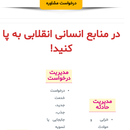
درخواست مشاوره
در منابع انسانی انقلابی به پا
کنید!
مدیریت
درخواست
درخواست
خدمت
مدیریت
جدید،
حادثه
جذب،
خرابی و
جابجایی یا
حوادث
تسویه