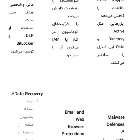
مجوزها، نشت
سوءاستفاده را
مالی و شخصی،
اطلاعات را
به شدت کاهش
هدف اصلی
کاهش می‌دهد.
می‌دهد.
است.
ابزارهایی مثل
با فرآیندهای
استفاده از
Active
اتوماسیون در
DLP و
Directory و
AD یا IAM
BitLocker
Okta این کنترل
می‌توان آن را
توصیه می‌شود.
را ساده‌تر
اجرا کرد.
می‌کنند.
Data Recovery↗
تهیه
نسخه
Email and
پشتیبان
Malware
Web
Defenses
منظم از
Browser
↗
داده‌ها و
Protections
نصب و