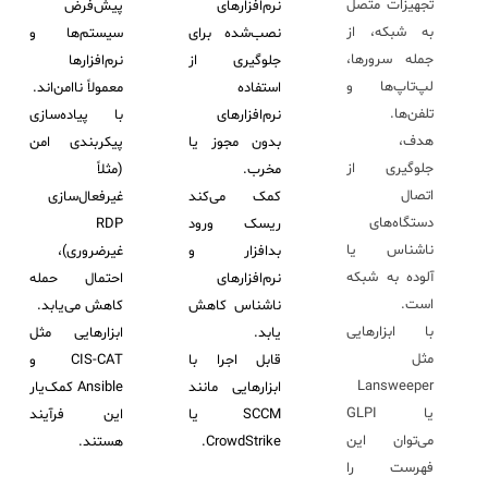
تجهیزات متصل
نرم‌افزارهای
پیش‌فرض
به شبکه، از
نصب‌شده برای
سیستم‌ها و
جمله سرورها،
جلوگیری از
نرم‌افزارها
لپ‌تاپ‌ها و
استفاده
معمولاً ناامن‌اند.
تلفن‌ها.
نرم‌افزارهای
با پیاده‌سازی
هدف،
بدون مجوز یا
پیکربندی امن
جلوگیری از
مخرب.
(مثلاً
اتصال
کمک می‌کند
غیرفعال‌سازی
دستگاه‌های
ریسک ورود
RDP
ناشناس یا
بدافزار و
غیرضروری)،
آلوده به شبکه
نرم‌افزارهای
احتمال حمله
است.
ناشناس کاهش
کاهش می‌یابد.
با ابزارهایی
یابد.
ابزارهایی مثل
مثل
قابل اجرا با
CIS-CAT و
Lansweeper
ابزارهایی مانند
Ansible کمک‌یار
یا GLPI
SCCM یا
این فرآیند
می‌توان این
CrowdStrike.
هستند.
فهرست را