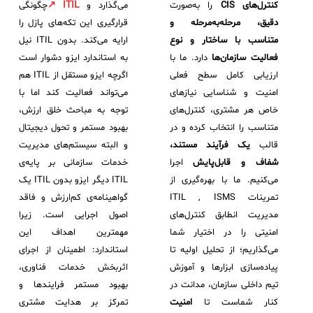
ITIL ↗
کنترل‌های CIS
را به‌صورت
می‌گذارد و
چگونگی
ثبت‌نام در دوره‌های آموزشی تخصصی
کازیو
لیست کامل 34 تمرین ITIL4
راهکارهای مدیریتی فناوری اطلاعات برای مراکز آموزشی و دانشگاه‌ها
دقیق، مرحله‌به‌مرحله و
قرارگیری این تکه‌های پازل را
متناسب با ساختار و نوع
ارایه می‌کند. بدون ITIL نیل
لیست دوره‌ها
فعالیت سازمان‌ها
دارد. ما با
به استاندارد ایزو دشوار است
✦
✦
✦
مقالات آموزشی
ارزیابی کامل سطح فعلی
اگرچه ایزو مستقل از ITIL هم
امنیت و شناسایی نیازهای
می‌تواند فعالیت کند اما با
مدیریت خدمات سازمانی
مدیریت خدمات منابع انسانی
آموزش سیستم مدیریت خدمات فناوری اطلاعات
خاص هر مشتری، کنترل‌های
توجه به مباحث خلق ارزش،
CIs Control
سرویس دسک پلاس MSP
نکته‌های کلیدی برای مدیر انفورماتیک
متناسب را انتخاب کرده و در
بهبود مستمر و تحول دیجیتال
قالب
یک فرآیند مستند،
و البته سیستم‌های مدیریت
مجموعه راهکارهای آیناک
آموزش‌ ویدیویی مفاهیم سرویس دسک
اندپوینت سنترال [سامانه مدیریت نقاط پایانی]
شفاف و قابل‌پایش
اجرا
خدمات سازمانی بر پایه‌ی
ITIL & SDP
AD360
می‌کنیم. ما با بهره‌گیری از
ITIL دیگر ایزو بدون ITIL یک
تمرینات ITIL , ISMS
گواهینامه‌ی کم‌ارزش و فاقد
مدیریت انطابق کنترل‌های
اصول اجرایی است. زیرا
◆
◆
امنیتی را در اختیار شما
مهمترین اهداف این
می‌گذاریم؛ از تحلیل اولیه تا
استاندارد: اطمینان از اجرای
Log360 ابزار SIEM
آموزش فارسی ITIL4
پیاده‌سازی ابزارها و آموزش
اثربخش خدمات فناوری،
چارچوب ITIL برای همه
برنامه‌ساز هوشمند App Creator
تیم داخلی سازمان، مدانت در
بهبود مستمر فرایندها و
کنار شماست تا
امنیت
تمرکز بر هدایت مشتری
فلافلی_فناوری
سیستم هوشمند مدیریت فروش و فاکتور