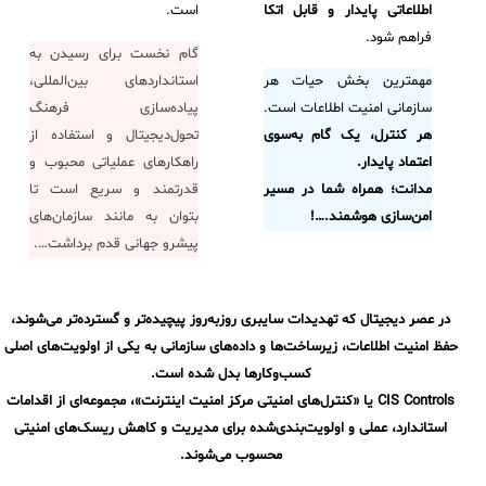
اطلاعاتی پایدار و قابل اتکا
است.
آرشیو دانلودهای مدانت
سامانه مدیریت امنیت اطلاعات
فراهم شود.
گام نخست برای رسیدن به
مهمترین بخش حیات هر
استانداردهای بین‌المللی،
✧
سازمانی امنیت اطلاعات است.
پیاده‌سازی فرهنگ
هر کنترل، یک گام به‌سوی
تحول‌دیجیتال و استفاده از
سلف سرویس کاربران
اعتماد پایدار.
راهکارهای عملیاتی محبوب و
سامانه مدیریت دارایی‌ها [Asset Explorer]
مدانت؛ همراه شما در مسیر
قدرتمند و سریع است تا
امن‌سازی هوشمند.
…!
بتوان به مانند سازمان‌های
سامانه مدیریت پشتیبانی مشتریان
پیشرو جهانی قدم برداشت….
DDI
در عصر دیجیتال که تهدیدات سایبری روزبه‌روز پیچیده‌تر و گسترده‌تر می‌شوند،
◉
حفظ امنیت اطلاعات، زیرساخت‌ها و داده‌های سازمانی به یکی از اولویت‌های اصلی
کسب‌وکارها بدل شده است.
ManageEngine Malware Protection Plus
CIS Controls یا «کنترل‌های امنیتی مرکز امنیت اینترنت»، مجموعه‌ای از اقدامات
سامانه مدیریت دسترسی ممتاز
استاندارد، عملی و اولویت‌بندی‌شده برای مدیریت و کاهش ریسک‌های امنیتی
محسوب می‌شوند.
سامانه مدیریت و مانیتورینگ شبکه