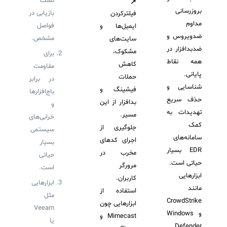
تست
↗
بروزرسانی
بازیابی در
فیلترکردن
مداوم
فواصل
ایمیل‌ها و
ضدویروس و
مشخص.
سایت‌های
ضدبدافزار در
مشکوک،
برای
همه نقاط
کاهش
مقاومت
پایانی.
حملات
در برابر
شناسایی و
فیشینگ و
باج‌افزارها
حذف سریع
بدافزار از این
و
تهدیدات به
مسیر.
خرابی‌های
کمک
جلوگیری از
سیستمی
سامانه‌های
اجرای کدهای
بسیار
EDR بسیار
مخرب در
حیاتی
حیاتی است.
مرورگر
است.
ابزارهایی
کاربران.
ابزارهایی
مانند
استفاده از
مثل
CrowdStrike
ابزارهایی چون
Veeam
و Windows
Mimecast و
یا
Defender