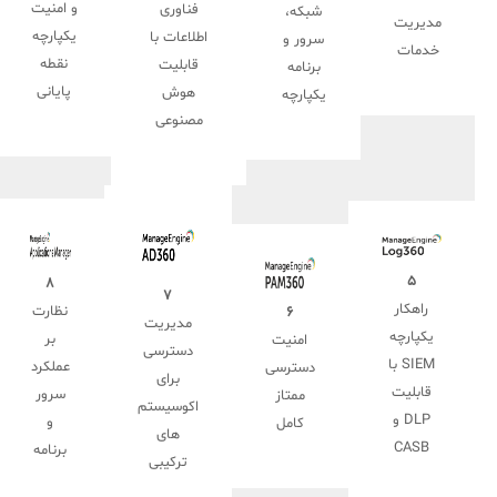
و امنیت
فناوری
شبکه،
مدیریت
یکپارچه
اطلاعات با
سرور و
خدمات
نقطه
قابلیت
برنامه
پایانی
هوش
یکپارچه
مصنوعی
۵
۸
۷
راهکار
نظارت
۶
مدیریت
یکپارچه
بر
امنیت
دسترسی
SIEM با
عملکرد
دسترسی
برای
قابلیت
سرور
ممتاز
اکوسیستم
DLP و
و
کامل
های
CASB
برنامه
ترکیبی