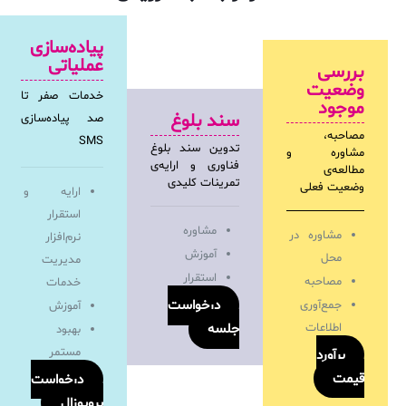
پیاده‌سازی
عملیاتی
بررسی
وضعیت
خدمات صفر تا
موجود
سند بلوغ
صد پیاده‌سازی
مصاحبه،
SMS
تدوین سند بلوغ
مشاوره و
فناوری و ارایه‌ی
مطالعه‌ی
تمرینات کلیدی
وضعیت فعلی
ارایه و
استقرار
مشاوره
مشاوره در
نرم‌افزار
آموزش
محل
مدیریت
استقرار
مصاحبه
خدمات
درخواست
جمع‌آوری
آموزش
اطلاعات
جلسه
بهبود
مستمر
برآورد
قیمت
درخواست
پروپوزال