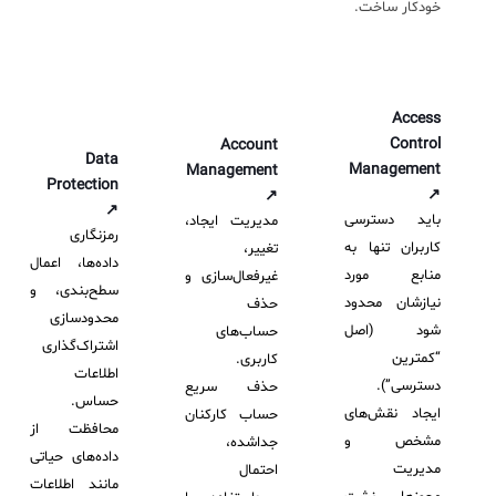
خودکار ساخت.
Access
Control
Account
Data
Management
Management
Protection
↗
↗
↗
باید دسترسی
مدیریت ایجاد،
رمزنگاری
کاربران تنها به
تغییر،
داده‌ها، اعمال
منابع مورد
غیرفعال‌سازی و
سطح‌بندی، و
نیازشان محدود
حذف
محدودسازی
شود (اصل
حساب‌های
اشتراک‌گذاری
“کمترین
کاربری.
اطلاعات
دسترسی”).
حذف سریع
حساس.
ایجاد نقش‌های
حساب کارکنان
محافظت از
مشخص و
جداشده،
داده‌های حیاتی
مدیریت
احتمال
مانند اطلاعات