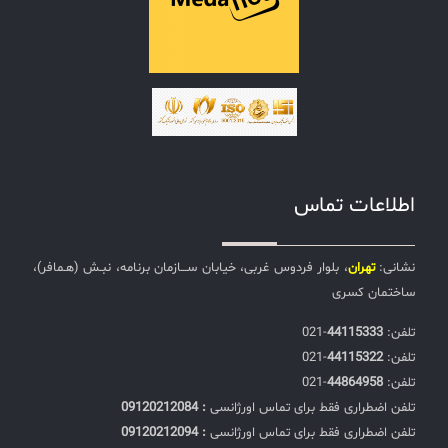
اطلاعات تماس
نشانی:
تهران
، بلوار فردوس غربی، خیابان ســـازمان برنامه، نبـش (هـمافر)،
ساختمان کسری
تلفن:‌
44115333
-021
تلفن:‌
44115322
-021
تلفن:‌
44864958
-021
تلفن اضطراری فقط برای تماس اورژانسی
: 09120212084
تلفن اضطراری فقط برای تماس اورژانسی
: 09120212094