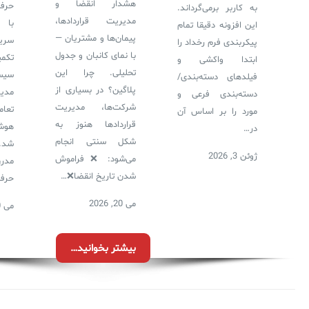
هشدار انقضا و
حرفه
به کاربر برمی‌گرداند.
مدیریت قراردادها،
با 
این افزونه دقیقا تمام
پیمان‌ها و مشتریان —
سری
پیکربندی فرم رخداد را
با نمای کانبان و جدول
تکمی
ابتدا واکشی و
تحلیلی. چرا این
سیس
فیلدهای دسته‌بندی/
پلاگین؟ در بسیاری از
مدی
دسته‌بندی فرعی و
شرکت‌ها، مدیریت
تعا
مورد را بر اساس آن
قراردادها هنوز به
هوش
در…
شکل سنتی انجام
شد.
ژوئن 3, 2026
می‌شود: ❌ فراموش
مدر
شدن تاریخ انقضا❌…
حرفه
می 20, 2026
می 20, 2026
بیشتر بخوانید…