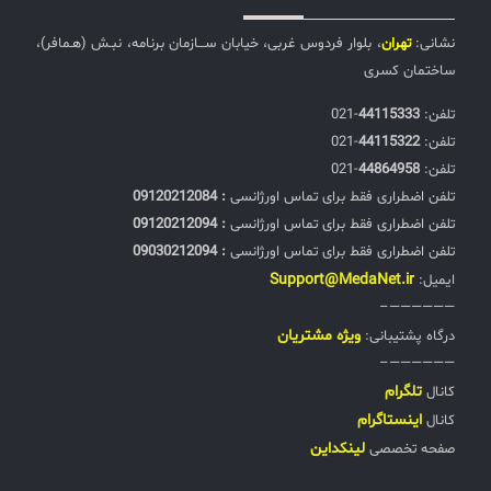
نشانی:
تهران
، بلوار فردوس غربی، خیابان ســـازمان برنامه، نبـش (هـمافر)،
ساختمان کسری
تلفن:‌
44115333
-021
تلفن:‌
44115322
-021
تلفن:‌
44864958
-021
تلفن اضطراری فقط برای تماس اورژانسی
: 09120212084
تلفن اضطراری فقط برای تماس اورژانسی
: 09120212094
تلفن اضطراری فقط برای تماس اورژانسی
: 09030212094
Support@MedaNet.ir
ایمیل:
——————–
ويژه مشتریان
درگاه پشتیبانی:
——————–
تلگرام
کانال
اینستاگرام
کانال
لینکداین
صفحه تخصصی