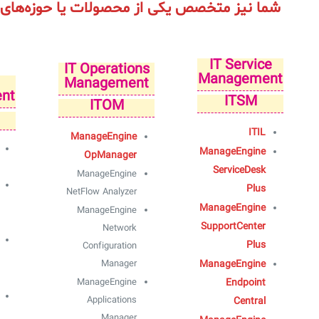
شما نیز متخصص یکی از محصولات یا حوزه‌های ز
IT Service
IT Operations
Management
Management
nt
ITSM
ITOM
ITIL
ManageEngine
ManageEngine
OpManager
ServiceDesk
ManageEngine
Plus
NetFlow Analyzer
ManageEngine
ManageEngine
SupportCenter
Network
Plus
Configuration
Manager
ManageEngine
ManageEngine
Endpoint
Applications
Central
Manager