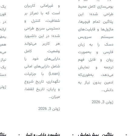
سامانه آزمون آنلاین
و غیرامانی کاربران
بومی‌سازی کامل محیط
یک 
است که با تمرکز بر
طراحی شده؛ این
فوری
شفافیت، کنترل و
پلاگین تمام فیچرها،
در ع
دسترسی سریع طراحی
ماژول‌ها و قابلیت‌های
ارا
شده؛ در این داشبورد
سیستم سرویس
به‌
هر کاربر می‌تواند
دسک را به زبان
همی
وضعیت کامل
فارسی و به‌صورت
می‌م
دارایی‌های خود را
روان و قابل فهم
نیاز
شامل دارایی‌های امانی
ترجمه و نمایش
یک 
(Loan) با جزئیات
می‌دهد، به‌طوری‌که
دستر
نگهداری، تاریخ شروع
ادمین بدون نیاز به
ژوئن 3, 6
و پایان، تاریخ انقضا،
دانش…
میزان…
ژوئن 3, 2026
ژوئن 3, 2026
پلاگین پیش‌نمایش
دشبورد دارایی و انبار
پل