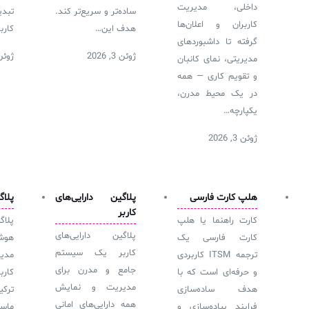
داخلی، مدیریت
آرشیو دانلودهای مدانت
سامانه مدیریت امنیت اطلاعات
ساده‌تر و سریع‌تر کند.
تبد
کاربران و اعلان‌ها
هدف این…
کارب
گرفته تا داشبوردهای
✧
ژوئن 3, 2026
ژوئن 3, 6
مدیریتی، نمای کانبان
و تقویم کاری — همه
سلف سرویس کاربران
در یک محیط مدرن،
سامانه مدیریت دارایی‌ها [Asset Explorer]
یکپارچه…
سامانه مدیریت پشتیبانی مشتریان
ژوئن 3, 2026
DDI
هلپ کارت فارسی
پلاگین دارایی‌های
پلاگ
◉
کاربر
کارت راهنما یا هلپ
پلاگ
ManageEngine Malware Protection Plus
پلاگین دارایی‌های
کارت فارسی یک
هوش
کاربر یک سیستم
ترجمه ITSM کاربردی
مدیر
سامانه مدیریت دسترسی ممتاز
جامع و مدرن برای
و حرفه‌ای است که با
کار
سامانه مدیریت و مانیتورینگ شبکه
مدیریت و نمایش
هدف ساده‌سازی
تر
همه دارایی‌های امانی
فرایند پیاده‌سازی و
ماس