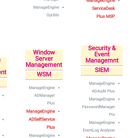
ManageEngine
ManageEngine
ServiceDesk
OpUtils
Plus MSP
Security &
Window
Event
Server
e
Managemnt
Management
SIEM
nt
WSM
ManageEngine
ManageEngine
ADAudit Plus
ADManager
ManageEngine
Plus
PasswordManager
ManageEngine
Pro
ADSelfService
ManageEngine
Plus
EventLog Analyzer
ManageEngine