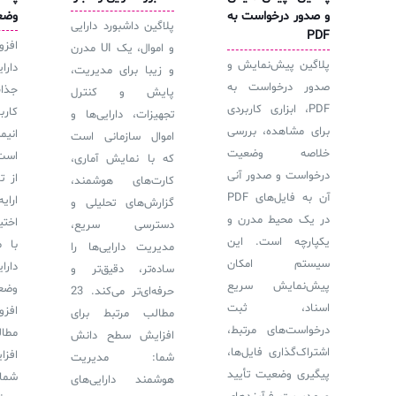
و صدور درخواست به
وضعی
پلاگین داشبورد دارایی
PDF
افز
و اموال، یک UI مدرن
پلاگین پیش‌نمایش و
دارا
و زیبا برای مدیریت،
صدور درخواست به
جذ
پایش و کنترل
PDF، ابزاری کاربردی
کار
تجهیزات، دارایی‌ها و
برای مشاهده، بررسی
انی
اموال سازمانی است
خلاصه وضعیت
است
که با نمایش آماری،
درخواست و صدور آنی
از ت
کارت‌های هوشمند،
آن به فایل‌های PDF
ارا
گزارش‌های تحلیلی و
در یک محیط مدرن و
اختی
دسترسی سریع،
یکپارچه است. این
با 
مدیریت دارایی‌ها را
سیستم امکان
دار
ساده‌تر، دقیق‌تر و
پیش‌نمایش سریع
وضع
حرفه‌ای‌تر می‌کند. 23
اسناد، ثبت
مطالب مرتبط برای
درخواست‌های مرتبط،
مطا
افزایش سطح دانش
اشتراک‌گذاری فایل‌ها،
افز
شما: مدیریت
پیگیری وضعیت تأیید
شم
هوشمند دارایی‌های