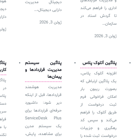
و مدیریت فرآیندهای
هوش
دیجیتال مدیریت
اداری را فراهم می‌کند
دیج
دارایی دیجیتال،…
تا گردش اسناد در
دارا
ژوئن 3, 2026
سازمان…
ژوئن 3, 6
ژوئن 3, 2026
پلاگین آتلوک‌ پلاس
پلاگین سیستم
پلا
مدیریت قراردادها و
کارب
افزونه آتلوک‌ پلاس،
پیمان‌ها
پلاگ
یک پلاگین ارتباطی که
مدیریت هوشمند
در 
بصورت ریبون بار
قراردادها، قبل از اینکه
پلاس
امکان فراخوانی فرم
دیر شود: داشبورد
دسته
ثبت درخواست از
حرفه‌ای قراردادها برای
سری
طریق آتلوک را فراهم
ServiceDesk Plus
فراه
می‌کند و سپس کد
یک سیستم مدرن
با م
رهگیری و جزییات
برای مشاهده، پایش،
تکنس
درخواست ثبت شده را