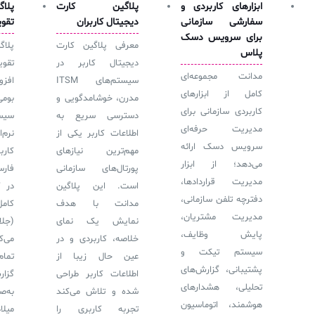
ثبت‌نام در دوره‌های آموزشی تخصصی
ابزارهای کاربردی و
پلاگین کارت
پلاگ
کازیو
لیست کامل 34 تمرین ITIL4
راهکارهای مدیریتی فناوری اطلاعات برای مراکز آموزشی و دانشگاه‌ها
سفارشی سازمانی
دیجیتال کاربران
تقو
لیست دوره‌ها
برای سرویس دسک
معرفی پلاگین کارت
پلاگ
پلاس
✦
✦
✦
مقالات آموزشی
دیجیتال کاربر در
تقو
مدانت مجموعه‌ای
سیستم‌های ITSM
افزو
مدیریت خدمات سازمانی
مدیریت خدمات منابع انسانی
آموزش سیستم مدیریت خدمات فناوری اطلاعات
کامل از ابزارهای
مدرن، خوشامدگویی و
بوم
کاربردی سازمانی برای
CIs Control
سرویس دسک پلاس MSP
نکته‌های کلیدی برای مدیر انفورماتیک
دسترسی سریع به
سی
مدیریت حرفه‌ای
اطلاعات کاربر یکی از
نرم‌
مجموعه راهکارهای آیناک
آموزش‌ ویدیویی مفاهیم سرویس دسک
اندپوینت سنترال [سامانه مدیریت نقاط پایانی]
سرویس دسک ارائه
مهم‌ترین نیازهای
کار
می‌دهد؛ از ابزار
ITIL & SDP
AD360
پورتال‌های سازمانی
فارس
مدیریت قراردادها،
است. این پلاگین
در ک
دفترچه تلفن سازمانی،
مدانت با هدف
کامل
◆
◆
مدیریت مشتریان،
نمایش یک نمای
(جل
پایش وظایف،
خلاصه، کاربردی و در
می‌ک
Log360 ابزار SIEM
آموزش فارسی ITIL4
سیستم تیکت و
عین حال زیبا از
تمام
چارچوب ITIL برای همه
برنامه‌ساز هوشمند App Creator
پشتیبانی، گزارش‌های
اطلاعات کاربر طراحی
گزار
تحلیلی، هشدارهای
شده و تلاش می‌کند
به‌
فلافلی_فناوری
سیستم هوشمند مدیریت فروش و فاکتور
هوشمند، اتوماسیون
تجربه کاربری را
میل