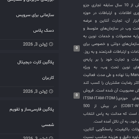
شرکت مدانت با بیش از 10 سال سابقه تجاری جزو
ی اطلاعات و ارتباطات در حوزه
سازمانی برای سرویس
سازی ITIL و ابزار آن، تجارت آنلاین و عرضه
حت وب در سازمان‌های متوسط و
دسک پلاس
ایه محصولات و خدمات نوین به
ازمان‌های دولتی و خصوصی برای
ژوئن 3, 2026
0
عات و ارتباطات قدرتمند و به روز.
ت و تجارت خود را بر پایه‌ی
پلاگین کارت دیجیتال
های نوین تحت وب، به ویژه
محصولات ManageEngine بنا نهاده و طی مدت فعالیت
کاربران
کثر رضایت مشتریان را کسب کند
یش محبوبیت آن شده است. فروش
ژوئن 3, 2026
0
و استقرار نرم‌افزارهای حوزه‌ی(ITSM-ITAM-ITOM-
COBIT-WSM-ISO20000-SIEM) در بیش از 500
پلاگین فارسی‌ساز و تقویم
ی است که مدانت به پاس انتخاب
خود، به آن نائل آمده است.
شمسی
لات باکیفیت، پاسخگویی آنلاین،
اوره دقیق و هزینه مناسب نسبت
ژوئن 3, 2026