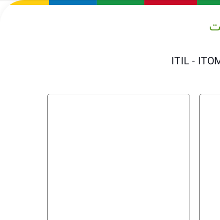
ت
ITIL - ITO