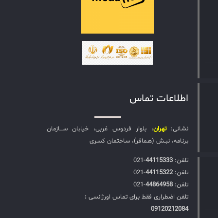
اطلاعات تماس
نشانی:
تهران
، بلوار فردوس غربی، خیابان ســـازمان
برنامه، نبـش (هـمافر)، ساختمان کسری
تلفن:‌
44115333
-021
تلفن:‌
44115322
-021
تلفن:‌
44864958
-021
تلفن اضطراری فقط برای تماس اورژانسی
:
09120212084