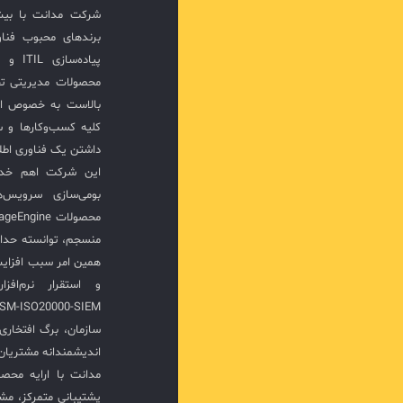
برندهای محبوب فناور
پیاده‌
محصولات مدیریتی ت
بالاست به خصوص ار
کلیه کسب‌وکارها و س
داشتن یک فناوری اطلا
این شرکت اهم خدما
بومی‌سازی سرویس‌
منسجم، توانسته حدا
همین امر سبب افزا
سازمان، برگ افتخار
اندیشمندانه مشتریان 
مدانت با ارایه محصو
پشتیبانی متمرکز، مش