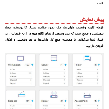
باشند.
✧
پیش نمایش
سلف سرویس کاربران
افزونه کارت وضعیت دارایی‌ها، یک نمای جذاب، بسیار کاربرپسند، پویا،
انیمیشنی و جامع است که دید وسیعی از تمام اقلام مهم در ارایه خدمات را در
سامانه مدیریت دارایی‌ها [Asset Explorer]
اختیار شما می‌گذارد. با محاسبه جمع کل دارایی‌ها در هر وضعیتی و امکان
سامانه مدیریت پشتیبانی مشتریان
افزودن دارایی
.
DDI
◉
ManageEngine Malware Protection Plus
سامانه مدیریت دسترسی ممتاز
سامانه مدیریت و مانیتورینگ شبکه
سامانه آزمون آنلاین