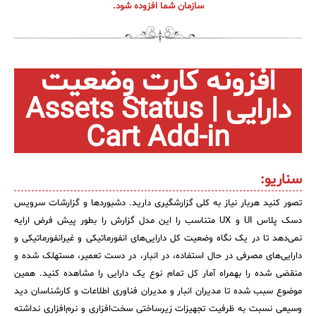
کازیو
لیست کامل 34 تمرین ITIL4
راهکارهای مدیریتی فناوری اطلاعات برای مراکز آموزشی و دانشگاه‌ها
سازمان شما افزوده شود.
لیست دوره‌ها
✦
✦
✦
مقالات آموزشی
افزونه کارت وضعیت
مدیریت خدمات سازمانی
مدیریت خدمات منابع انسانی
آموزش سیستم مدیریت خدمات فناوری اطلاعات
دارایی |
Assets Status
CIs Control
سرویس دسک پلاس MSP
نکته‌های کلیدی برای مدیر انفورماتیک
Cart
Add-in
مجموعه راهکارهای آیناک
آموزش‌ ویدیویی مفاهیم سرویس دسک
اندپوینت سنترال [سامانه مدیریت نقاط پایانی]
ITIL & SDP
AD360
سناریو:
تصور کنید هربار نیاز به کلی گزارشگیری دارید. دشبوردها و گزارشات سرویس
◆
◆
دسک پلاس UI و UX متناسب را این مدل گزارش را بطور پیش فرض ارایه
Log360 ابزار SIEM
آموزش فارسی ITIL4
نمی‌دهد تا در یک نگاه وضعیت کل دارایی‌های انفورماتیکی و غیرانفورماتیکی و
دارایی‌های مصرفی در حال استفاده، در انبار، در دست تعمیر، مستهلک شده و
چارچوب ITIL برای همه
برنامه‌ساز هوشمند App Creator
منقضی شده را بهمراه آمار کل تمام نوع یک دارایی‌ را مشاهده کنید. همین
فلافلی_فناوری
سیستم هوشمند مدیریت فروش و فاکتور
موضوع سبب شده تا مدیران انبار و مدیران فناوری اطلاعات و کارشناسان دید
وسیعی نسبت به ظرفیت تجهیزات زیرساختی سخت‌افزاری و نرم‌افزاری نداشته
آرشیو دانلودهای مدانت
سامانه مدیریت امنیت اطلاعات