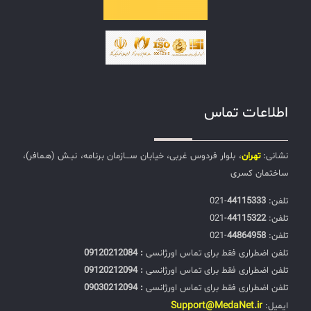
اطلاعات تماس
نشانی:
تهران
، بلوار فردوس غربی، خیابان ســـازمان برنامه، نبـش (هـمافر)،
ساختمان کسری
تلفن:‌
44115333
-021
تلفن:‌
44115322
-021
تلفن:‌
44864958
-021
تلفن اضطراری فقط برای تماس اورژانسی
: 09120212084
تلفن اضطراری فقط برای تماس اورژانسی
: 09120212094
تلفن اضطراری فقط برای تماس اورژانسی
: 09030212094
Support@MedaNet.ir
ایمیل: