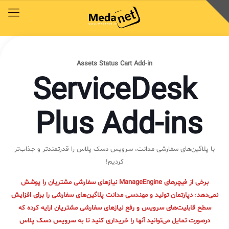
محصولات
توافق‌نامه‌ها
آکادمی مدانت
کتابخانه دیجیتالی
راهکارهای سازمانی
خدمات و محصولات مدانت
خدمات و محصولات مدانت
خدمات و محصولات مدانت
خدمات و محصولات مدانت
خدمات و محصولات مدانت
Assets Status Cart
Add-in
ServiceDesk
محصولات
توافق‌نامه‌ها
آکادمی مدانت
کتابخانه دیجیتالی
راهکارهای سازمانی
Plus Add-ins
دسترسی سریع به زیرمجموعه‌های همین منو
دسترسی سریع به زیرمجموعه‌های همین منو
دسترسی سریع به زیرمجموعه‌های همین منو
دسترسی سریع به زیرمجموعه‌های همین منو
دسترسی سریع به زیرمجموعه‌های همین منو
با پلاگین‌های سفارشی مدانت، سرویس دسک پلاس را قدرتمندتر و جذاب‌تر
◈
◈
◈
◈
◈
کردیم!
COBIT
وبینار رایگان ITSM , ESM
توافقنامه خدمات
مقایسه راهکارهای محبوب
سرویس دسک پلاس فارسی
برخی از فیچرهای ManageEngine نیازهای سفارشی مشتریان را پوشش
ITIL
چیستان
سرویس دسک پلاس ابری
برنامه‌ی همکاری در فروش مدانت و توافقنامه بازاریابی
نمی‌دهد
؛
دپارتمان تولید و مهندسی مدانت پلاگین‌های سفارشی را برای افزایش
✦
سطح قابلیت‌های سرویس و رفع نیازهای سفارشی مشتریان ارایه کرده که
ISO/IEC 20000
اصطلاحات و تعاریف مرتبط با ITIL4
پلاگین‌های سرویس دسک پلاس
درصورت تمایل می‌توانید آنها را خریداری کنید تا به سرویس دسک پلاس
ثبت‌نام در دوره‌های آموزشی تخصصی