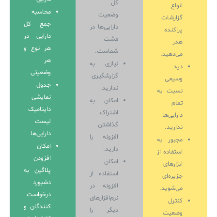
کل
انواع
محاسبه
وضعیت
گزارشات
جمع کل
دارایی‌ها در
پراکنده
دارایی در
مشت
هدر
هر نوع و
شماست.
می‌دهید.
هر
نیازی به
دید
وضعیتی
گزارشگیری
وسیعی
جدول
ندارید.
نسبت به
نمایشی
امکان به
تمام
داینامیک
اشتراک
دارایی‌ها
لیست
گذاشتن
ندارید.
دارایی‌ها
افزونه را
مجبور به
امکان
دارید.
استفاده از
افزودن
امکان
ابزارهای
پلاگین به
استفاده از
جزیره‌ای
دشبورد
افزونه در
می‌شوید.
درخواست
نرم‌افزارهای
کنترل
کنندگان و
دیگر را
وضعیت