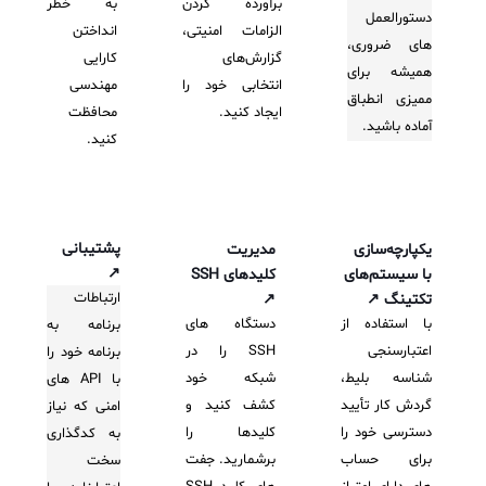
برآورده کردن
به خطر
دستورالعمل
الزامات امنیتی،
انداختن
های ضروری،
گزارش‌های
کارایی
همیشه برای
انتخابی خود را
مهندسی
ممیزی انطباق
ایجاد کنید.
محافظت
آماده باشید.
کنید.
پشتیبانی
یکپارچه‌سازی
مدیریت
↗
با سیستم‌های
کلیدهای SSH
ارتباطات
تکتینگ ↗
↗
با استفاده از
دستگاه های
برنامه به
اعتبارسنجی
SSH را در
برنامه خود را
شناسه بلیط،
شبکه خود
با API های
گردش کار تأیید
کشف کنید و
امنی که نیاز
دسترسی خود را
کلیدها را
به کدگذاری
برای حساب
برشمارید. جفت
سخت