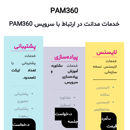
PAM360
خدمات مدانت در ارتباط با سرویس PAM360
پشتیبانی
لایسنس
پیاده‌سازی
خدمات
خدمات
پشتیبانی با
خدمات م
شاوره،
لایسنس نسخه
تعداد تیکت
آموزش و
سازمانی.
پیاده‌سازی
نامحدود.
سرویس.
لایسنس
پشتیبانی
سالانه
مشاوره
حضوری
لایسنس
استقرار
پشتیبانی
مادام‌العمر
درخواست
ریموت
برآورد
جلسه
درخواست
قیمت