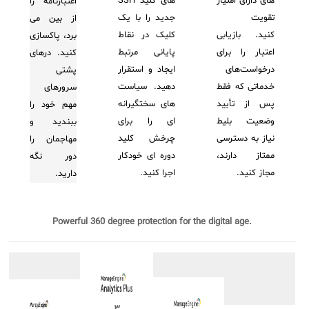
های دارای امتیاز
های کلید SSH
اعتبارنامه را
تقویت
جدید را با یک
از بین می
کنید. بازیابی
کلیک در نقاط
برد، پاکسازی
اعتبار را برای
پایانی مرتبط
کنید. درهای
درخواست‌های
ایجاد و استقرار
پشتی
خدماتی که فقط
دهید. سیاست
سرورهای
پس از تأیید
های سختگیرانه
مهم خود را
وضعیت بلیط
ای را برای
ببندید و
نیاز به دسترسی
چرخش کلید
مهاجمان را
ممتاز دارند،
دوره ای خودکار
دور نگه
مجاز کنید.
اجرا کنید.
دارید.
Powerful 360 degree protection for the digital age.