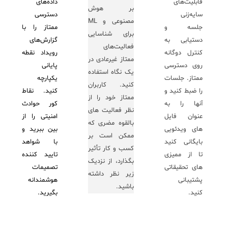
قابلیت‌های
داده‌های
بر هوش
سایه‌زنی
دسترسی
مصنوعی و ML
جلسه و
ممتاز را با
برای شناسایی
دستیابی به
گزارش‌های
فعالیت‌های
کنترل دوگانه
رویداد نقطه
ممتاز غیرعادی در
روی دسترسی
پایانی
یک نگاه استفاده
ممتاز. جلسات
یکپارچه
کنید. کاربران
را ضبط کنید و
کنید. نقاط
ممتاز خود را از
آنها را به
کور حوادث
نظر فعالیت های
عنوان فایل
امنیتی را از
بالقوه مضری که
های ویدئویی
بین ببرید و
ممکن است بر
بایگانی کنید
با شواهد
کسب و کار تأثیر
تا از ممیزی
تایید کننده
بگذارد، از نزدیک
های تحقیقاتی
تصمیمات
زیر نظر داشته
پشتیبانی
هوشمندانه
باشید.
کنید.
بگیرید.