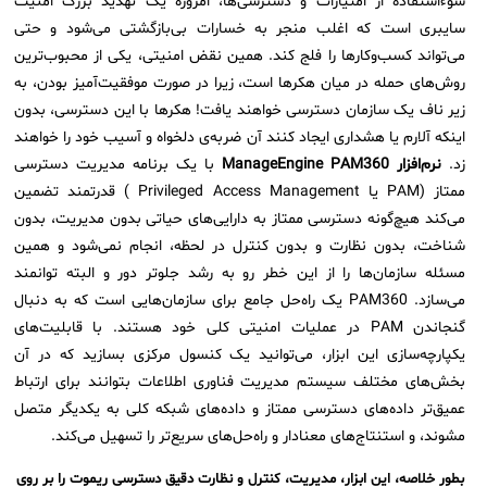
سوءاستفاده از امتیازات و دسترسی‌ها، امروزه یک تهدید بزرگ امنیت
ثبت‌نام در دوره‌های آموزشی تخصصی
سایبری است که اغلب منجر به خسارات بی‌بازگشتی می‌شود و حتی
کازیو
لیست کامل 34 تمرین ITIL4
راهکارهای مدیریتی فناوری اطلاعات برای مراکز آموزشی و دانشگاه‌ها
می‌تواند کسب‌وکارها را فلج کند. همین نقض امنیتی، یکی از محبوب‌ترین
لیست دوره‌ها
روش‌های حمله در میان هکرها است، زیرا در صورت موفقیت‌آمیز بودن، به
✦
✦
✦
مقالات آموزشی
زیر ناف یک سازمان دسترسی خواهند یافت! هکرها با این دسترسی، بدون
اینکه آلارم یا هشداری ایجاد کنند آن ضربه‌‌ی دلخواه و آسیب خود را خواهند
مدیریت خدمات سازمانی
مدیریت خدمات منابع انسانی
آموزش سیستم مدیریت خدمات فناوری اطلاعات
زد.
نرم‌افزار ManageEngine PAM360
با یک برنامه مدیریت دسترسی
CIs Control
سرویس دسک پلاس MSP
نکته‌های کلیدی برای مدیر انفورماتیک
ممتاز (PAM یا Privileged Access Management ) قدرتمند تضمین
می‌کند هیچ‌گونه دسترسی ممتاز به دارایی‌های حیاتی بدون مدیریت، بدون
مجموعه راهکارهای آیناک
آموزش‌ ویدیویی مفاهیم سرویس دسک
اندپوینت سنترال [سامانه مدیریت نقاط پایانی]
شناخت، بدون نظارت و بدون کنترل در لحظه، انجام نمی‌شود و همین
مسئله سازمان‌ها را از این خطر رو به رشد جلوتر دور و البته توانمند
ITIL & SDP
AD360
می‌سازد. PAM360 یک راه‌حل جامع برای سازمان‌هایی است که به دنبال
گنجاندن PAM در عملیات امنیتی کلی خود هستند. با قابلیت‌های
◆
◆
یکپارچه‌سازی این ابزار، می‌توانید یک کنسول مرکزی بسازید که در آن
بخش‌های مختلف سیستم مدیریت فناوری اطلاعات بتوانند برای ارتباط
Log360 ابزار SIEM
آموزش فارسی ITIL4
عمیق‌تر داده‌های دسترسی ممتاز و داده‌های شبکه کلی به یکدیگر متصل
چارچوب ITIL برای همه
برنامه‌ساز هوشمند App Creator
مشوند، و استنتاج‌های معنادار و راه‌حل‌های سریع‌تر را تسهیل می‌کند.
فلافلی_فناوری
سیستم هوشمند مدیریت فروش و فاکتور
بطور خلاصه، این ابزار، مدیریت، کنترل و نظارت دقیق دسترسی ریموت را بر روی