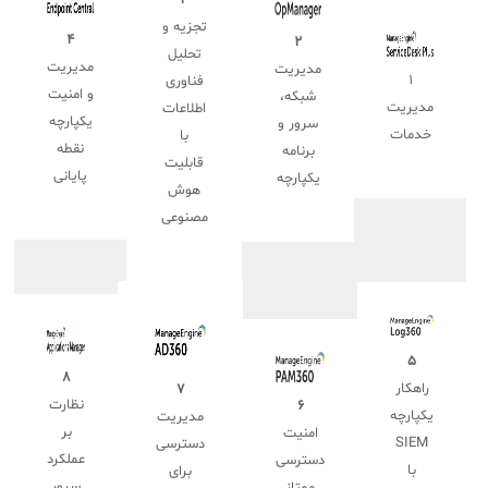
۳
تجزیه و
۴
۲
تحلیل
مدیریت
مدیریت
۱
فناوری
و امنیت
شبکه،
مدیریت
اطلاعات
یکپارچه
سرور و
خدمات
با
نقطه
برنامه
قابلیت
پایانی
یکپارچه
هوش
مصنوعی
۵
۸
راهکار
۷
نظارت
۶
یکپارچه
مدیریت
بر
امنیت
SIEM
دسترسی
عملکرد
دسترسی
با
برای
سرور