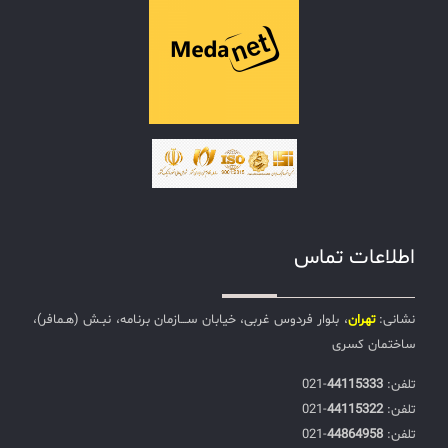
اطلاعات تماس
نشانی:
تهران
، بلوار فردوس غربی، خیابان ســـازمان برنامه، نبـش (هـمافر)،
ساختمان کسری
تلفن:‌
44115333
-021
تلفن:‌
44115322
-021
تلفن:‌
44864958
-021