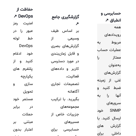
حفاظت از
حسابرسی و
DevOps ↗
گزارشگیری جامع
انطباق ↗
امنیت رمز
↗
همه
بر اساس طیف
عبور را در
رویدادهای
وسیعی از
خط لوله
مربوط به
گزارش‌های بصری
DevOps
عملیات حساب
و قابل زمان‌بندی
خود ادغام
ممتاز را
در مورد دسترسی
کنید و از
به‌عنوان
کاربر و داده‌های
پلتفرم های
گزارش‌های
فعالیت،
یکپارچه
غنی از زمینه
تصمیمات تجاری
سازی و
ضبط کنید و
آگاهانه
تحویل
آنها را به
بگیرید. با ترکیب
مستمر خود
سرورهای
مجموعه‌های
در برابر
SNMP خود
جزییات خاص از
حملات
ارسال کنید. با
مسیرهای
مبتنی بر
گزارش های
حسابرسی برای
اعتبار بدون
داخلی برای