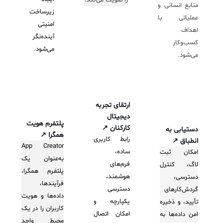
منابع انسانی و
زیرساخت
عملیاتی با
امنیتی
اهداف
آینده‌نگر
کسب‌وکار
می‌شود.
می‌شود.
ارتقای تجربه
دیجیتال
پلتفرم هویت
کارکنان
↗
دستیابی به
همگرا
↗
رابط کاربری
انطباق
↗
App Creator
ساده،
امکان ثبت
به‌عنوان یک
فرم‌های
لاگ، کنترل
پلتفرم همگرا،
هوشمند،
دسترسی،
فرآیندها،
دسترسی
گردش‌کارهای
داده‌ها و هویت
یکپارچه و
تأیید، و ذخیره
کاربران را در یک
امکان اتصال
امن داده‌ها به
محیط واحد