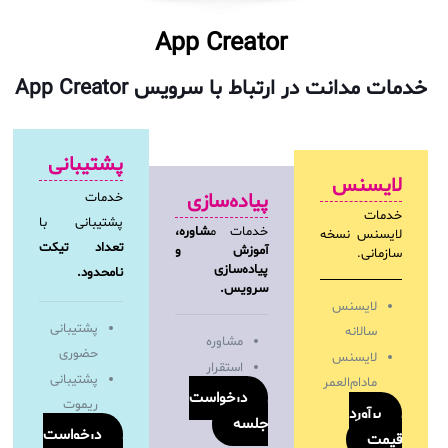
App Creator
خدمات مدانت در ارتباط با سرویس
App Creator
پشتیبانی
لایسنس
پیاده‌سازی
خدمات
خدمات
پشتیبانی با
خدمات م
شاوره،
لایسنس نسخه
تعداد تیکت
آموزش و
سازمانی.
پیاده‌سازی
نامحدود.
سرویس.
لایسنس
پشتیبانی
سالانه
مشاوره
حضوری
لایسنس
استقرار
پشتیبانی
مادام‌العمر
درخواست
ریموت
برآورد
جلسه
درخواست
قیمت