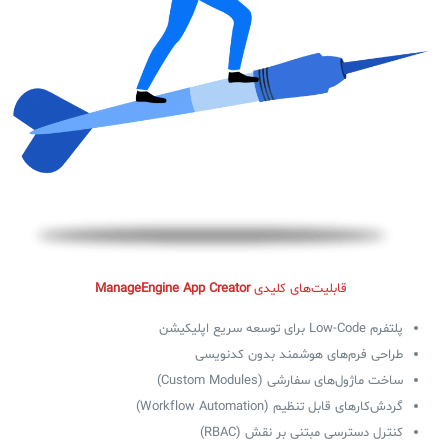
فلافلی_فناوری
سیستم هوشمند مدیریت فروش و فاکتور
آرشیو دانلودهای مدانت
سامانه مدیریت امنیت اطلاعات
✧
سلف سرویس کاربران
سامانه مدیریت دارایی‌ها [Asset Explorer]
سامانه مدیریت پشتیبانی مشتریان
DDI
قابلیت‌های کلیدی
ManageEngine App Creator
پلتفرم Low-Code برای توسعه سریع اپلیکیشن
◉
طراحی فرم‌های هوشمند بدون کدنویسی
ManageEngine Malware Protection Plus
ساخت ماژول‌های سفارشی (Custom Modules)
گردش‌کارهای قابل تنظیم (Workflow Automation)
سامانه مدیریت دسترسی ممتاز
کنترل دسترسی مبتنی بر نقش (RBAC)