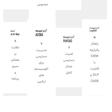
مصنوعی
۵
۸
راهکار
۷
نظارت
۶
یکپارچه
مدیریت
بر
امنیت
SIEM
دسترسی
عملکرد
دسترسی
با
برای
سرور
ممتاز
قابلیت
اکوسیستم
و
کامل
DLP و
های
برنامه
CASB
ترکیبی