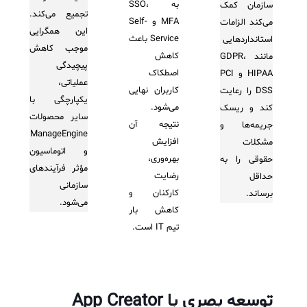
به SSO،
سازمان کمک
تجمیع می‌کند.
MFA و Self-
می‌کند الزامات
این همگرایی
Service باعث
استانداردهایی
موجب کاهش
کاهش
مانند GDPR،
پیچیدگی
اصطکاک
HIPAA و PCI
عملیاتی،
کاربران نهایی
DSS را رعایت
یکپارچگی با
می‌شود.
کند و ریسک
سایر محصولات
نتیجه آن
جریمه‌ها و
ManageEngine
افزایش
مشکلات
و اتوماسیون
بهره‌وری،
حقوقی را به
مؤثر فرآیندهای
رضایت
حداقل
سازمانی
کارکنان و
برساند.
می‌شود.
کاهش بار
تیم IT است.
توسعه بصری با
App Creator