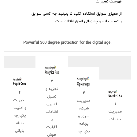
فهرست تغییرات
از ممیزی سوابق استفاده کنید تا ببینید چه کسی سوابق
را تغییر داده و چه زمانی اتفاق افتاده است.
Powerful 360 degree protection for the digital age.
۳
تجزیه و
۴
۲
تحلیل
مدیریت
مدیریت
۱
فناوری
و امنیت
شبکه،
مدیریت
اطلاعات
یکپارچه
سرور و
خدمات
با
نقطه
برنامه
قابلیت
پایانی
یکپارچه
هوش