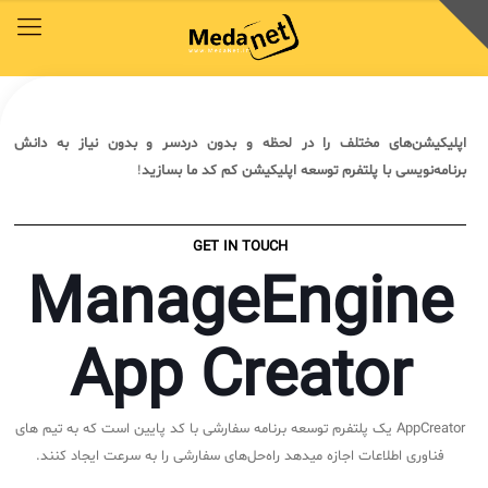
اپلیکیشن‌های مختلف را در لحظه و بدون دردسر و بدون نیاز به دانش
محصولات
توافق‌نامه‌ها
آکادمی مدانت
کتابخانه دیجیتالی
راهکارهای سازمانی
برنامه‌نویسی با پلتفرم توسعه اپلیکیشن کم کد ما بسازید
!
خدمات و محصولات مدانت
خدمات و محصولات مدانت
خدمات و محصولات مدانت
خدمات و محصولات مدانت
خدمات و محصولات مدانت
GET IN TOUCH
محصولات
توافق‌نامه‌ها
آکادمی مدانت
کتابخانه دیجیتالی
راهکارهای سازمانی
ManageEngine
دسترسی سریع به زیرمجموعه‌های همین منو
دسترسی سریع به زیرمجموعه‌های همین منو
دسترسی سریع به زیرمجموعه‌های همین منو
دسترسی سریع به زیرمجموعه‌های همین منو
دسترسی سریع به زیرمجموعه‌های همین منو
App Creator
◈
◈
◈
◈
◈
COBIT
وبینار رایگان ITSM , ESM
توافقنامه خدمات
مقایسه راهکارهای محبوب
سرویس دسک پلاس فارسی
AppCreator یک پلتفرم توسعه برنامه سفارشی با کد پایین است که به تیم های
فناوری اطلاعات اجازه میدهد راه‌حل‌های سفارشی را به سرعت ایجاد کنند.
ITIL
چیستان
سرویس دسک پلاس ابری
برنامه‌ی همکاری در فروش مدانت و توافقنامه بازاریابی