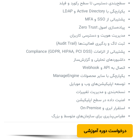
سامانه مدیریت و مانیتورینگ شبکه
سطح‌بندی دسترسی تا سطح رکورد و فیلد
یکپارچگی با Active Directory و LDAP
سامانه آزمون آنلاین
پشتیبانی از SSO و MFA
پیاده‌سازی اصول Zero Trust
مدیریت هویت و دسترسی کاربران
ثبت لاگ و ردگیری فعالیت‌ها (Audit Trail)
پشتیبانی از الزامات Compliance (GDPR, HIPAA, PCI DSS)
داشبوردهای تحلیلی و گزارش‌ساز
اتصال به API و Webhook
یکپارچگی با سایر محصولات ManageEngine
توسعه اپلیکیشن‌های وب و موبایل
نسخه‌بندی و مدیریت تغییرات
امنیت داده در سطح اپلیکیشن
استقرار ابری و On-Premise
مقیاس‌پذیری برای سازمان‌های متوسط و بزرگ
درخواست دوره آموزشی