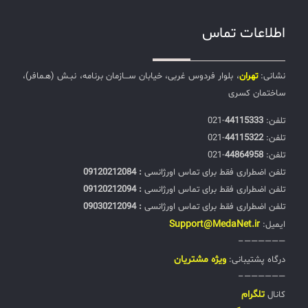
اطلاعات تماس
نشانی:
تهران
، بلوار فردوس غربی، خیابان ســـازمان برنامه، نبـش (هـمافر)،
ساختمان کسری
تلفن:‌
44115333
-021
تلفن:‌
44115322
-021
تلفن:‌
44864958
-021
تلفن اضطراری فقط برای تماس اورژانسی
: 09120212084
تلفن اضطراری فقط برای تماس اورژانسی
: 09120212094
تلفن اضطراری فقط برای تماس اورژانسی
: 09030212094
Support@MedaNet.ir
ایمیل:
——————–
ويژه مشتریان
درگاه پشتیبانی:
——————–
تلگرام
کانال