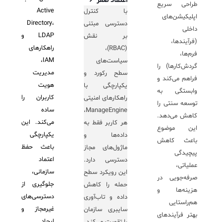
اعتماد صفر
↗
طراحی سریع
Active
با کنترل
اپلیکیشن‌های
Directory،
دسترسی مبتنی
داخلی
LDAP و
بر نقش
(فرآیندها،
راهکارهای
(RBAC)،
فرم‌ها،
IAM،
سیاست‌های
گردش‌کارها) را
مدیریت
سطح رکورد و
فراهم می‌کند و
هویت
یکپارچگی با
وابستگی به
کاربران را
راهکارهای امنیتی
توسعه سنتی را
ساده
ManageEngine،
کاهش می‌دهد.
می‌کند. این
هر کاربر فقط به
این موضوع
یکپارچگی
داده‌ها و
باعث کاهش
باعث حفظ
ماژول‌های مجاز
پیچیدگی
اعتماد
دسترسی دارد.
عملیاتی،
سازمانی،
این رویکرد سطح
صرفه‌جویی در
جلوگیری از
حمله را کاهش
هزینه‌ها و
دسترسی‌های
داده و تاب‌آوری
هم‌راستایی
غیرمجاز و
سایبری سازمان
بهتر فرآیندهای
ایجاد
را تقویت می‌کند.