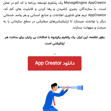
✦
ManageEngine AppCreator یک پلتفرم توسعه برنامه با کد کم در محل
ISO/IEC 20000
اصطلاحات و تعاریف مرتبط با ITIL4
پلاگین‌های سرویس دسک پلاس
است. با سازندگان بصری کشیدن و رها کردن و قابلیت های کم کد،
ثبت‌نام در دوره‌های آموزشی تخصصی
کازیو
لیست کامل 34 تمرین ITIL4
راهکارهای مدیریتی فناوری اطلاعات برای مراکز آموزشی و دانشگاه‌ها
AppCreator تیم های فناوری اطلاعات و منابع انسانی و هر واحد خدماتی
دیگر را توانمند میسازد تا اپلیکیشن‌های سفارشی در سطح سازمانی را به
لیست دوره‌ها
سرعت و سهولت بسازند.
✦
✦
✦
مقالات آموزشی
بطور خلاصه، این ابزار، یک پلتفرم یکپارچه با امکانات بی پایان برای ساخت هر
مدیریت خدمات سازمانی
مدیریت خدمات منابع انسانی
آموزش سیستم مدیریت خدمات فناوری اطلاعات
اپلکیشنی است
CIs Control
سرویس دسک پلاس MSP
نکته‌های کلیدی برای مدیر انفورماتیک
..
مجموعه راهکارهای آیناک
آموزش‌ ویدیویی مفاهیم سرویس دسک
اندپوینت سنترال [سامانه مدیریت نقاط پایانی]
دانلود App Creator
ITIL & SDP
AD360
◆
◆
Log360 ابزار SIEM
آموزش فارسی ITIL4
چارچوب ITIL برای همه
برنامه‌ساز هوشمند App Creator