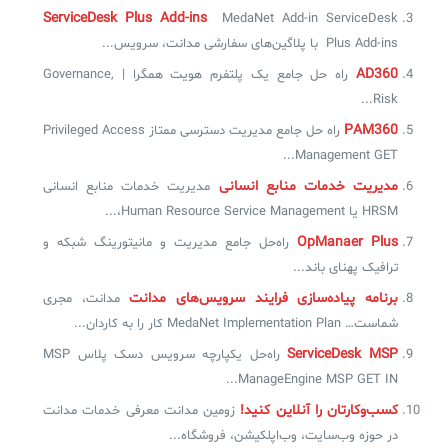
ServiceDesk Plus Add-ins
MedaNet Add-in ServiceDesk
Plus Add-ins با پلاگین‌های سفارشی مدانت، سرویس...
AD360
راه حل جامع یک پلتفرم هویت همگرا | Governance,
Risk...
PAM360
راه حل جامع مدیریت دسترسی ممتاز Privileged Access
Management GET...
مدیریت خدمات منابع انسانی
مدیریت خدمات منابع انسانی
HRSM یا Human Resource Service Management،...
OpManaer Plus
راه‌حل جامع مدیریت و مانیتورینگ شبکه و
ترافیک پهنای باند...
برنامه‌ پیاده‌سازی فرایند سرویس‌های مدانت
مدانت، مجری
شماست… MedaNet Implementation Plan کار را به کاردان...
ServiceDesk MSP
راه‌حل یکپارچه سرویس دسک پلاس MSP
ManageEngine MSP GET IN...
کسب‌وکارتان را آنلاین کنید!
زومین مدانت معرفی خدمات مدانت
در حوزه‌ وب‌سایت، وب‌اپلکیشن، فروشگاه...