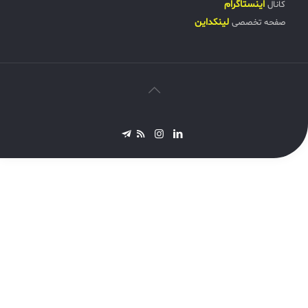
اینستاگرام
کانال
لینکداین
صفحه تخصصی