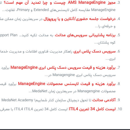
مجوز AMS ManageEngine چیست و چرا تمدید آن مهم است؟
ل
ManageEngine مقایسه کامل لایسنس‌های Extended و Primary، تفاوت...
درخواست جلسه حضوری/آنلاین و یا پروپوزال
در سریعترین زمان ممکن مشا
و حرفه‌ای را...
برنامه‌ پشتیبانی سرویس‌های مدانت
کوه پشتتان...
سرویس دسک پلاس ابری
راهکار مدیریت فناوری اطلاعات و مدیریت خدما
ابری...
برآورد هزینه و قیمت سرویس دسک پلاس ابری ManageEngine
برآورد
سرویس دسک پلاس ابری Managengine در...
برآورد هزینه و قیمت لایسنس محصولات ManageEngine
برآورد قی
محصولات Managengine در سریعترین زمان MedaNet...
آکادمی مدانت
تا تحول دیجیتال سازمان کنار شماییم! MedaNet Academy یک ارزش...
لیست کامل 34 تمرین ITIL4
لیست کامل 34 تمرین ITIL4 ITIL4 با معرفی 34 تمرین...