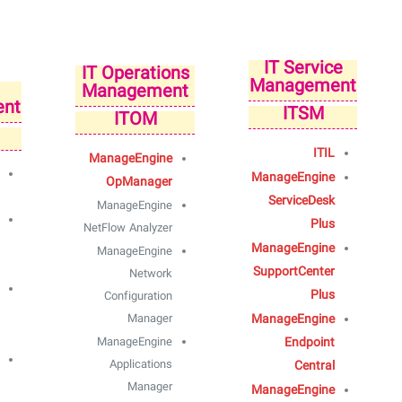
IT Service
IT Operations
Management
Management
nt
ITSM
ITOM
ITIL
ManageEngine
ManageEngine
OpManager
ServiceDesk
ManageEngine
Plus
NetFlow Analyzer
ManageEngine
ManageEngine
SupportCenter
Network
Plus
Configuration
Manager
ManageEngine
ManageEngine
Endpoint
Applications
Central
Manager
ManageEngine