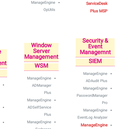
ManageEngine
ServiceDesk
OpUtils
Plus MSP
Security &
Window
Event
Server
e
Managemnt
Management
SIEM
nt
WSM
ManageEngine
ManageEngine
ADAudit Plus
ADManager
ManageEngine
Plus
PasswordManager
ManageEngine
Pro
ADSelfService
ManageEngine
Plus
EventLog Analyzer
ManageEngine
ManageEngine