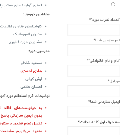
اعطای گواهینامه‌ی معتبر پای
مخاطبین دوره‌ها:
✧
"تعداد نفرات دوره"*
کارشناسان فناوری اطلاعات 
سلف سرویس کاربران
مدیران انفورماتیک
نام سازمان شما*
مشاوران حوزه فناوری
سامانه مدیریت دارایی‌ها [Asset Explorer]
مدرسین دوره‌:
سامانه مدیریت پشتیبانی مشتریان
"نام و نام خانوادگی"*
مسعود شادلو
DDI
هادی احمدی
آرش کیانی
موبایل*
◉
احسان حاتمی
توضیحات فرم استعلام دوره آمو
ManageEngine Malware Protection Plus
ایمیل سازمانی شما*
به درخواست‌های فاقد ا
سامانه مدیریت دسترسی ممتاز
بدون ایمیل سازمانی پاسخ د
سامانه مدیریت و مانیتورینگ شبکه
سه حرف اول کلمه مدانت؟
تکمیل تمام فیلدهای ستاره‌
متعهد می‌شویم مشخصات 
سامانه آزمون آنلاین