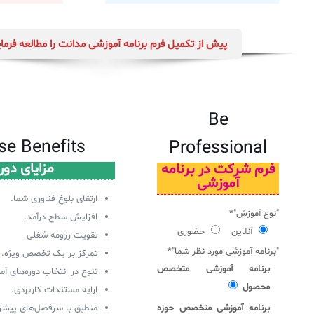
لیست دوره‌ها
پیش از تکمیل فرم برنامه آموزشی مدانت را مطالعه فرمای
✦
✦
✦
مقالات آموزشی
مدیریت خدمات سازمانی
مدیریت خدمات منابع انسانی
آموزش سیستم مدیریت خدمات فناوری اطلاعات
CIs Control
سرویس دسک پلاس MSP
نکته‌های کلیدی برای مدیر انفورماتیک
Be
مجموعه راهکارهای آیناک
آموزش‌ ویدیویی مفاهیم سرویس دسک
اندپوینت سنترال [سامانه مدیریت نقاط پایانی]
se Benefits
Professional
ITIL & SDP
AD360
مزایای دور
فرم شرکت در برنامه
آموزشی
ارتقای بلوغ فناوری شما.
◆
◆
"نوع آموزش"*
افزایش سطح درآمد.
Log360 ابزار SIEM
آموزش فارسی ITIL4
آنلاین
حضوری
تقویت رزومه شغلی
"برنامه آموزشی مورد نظر شما"*
تمرکز بر یک تخصص ویژه.
چارچوب ITIL برای همه
برنامه‌ساز هوشمند App Creator
برنامه آموزشی متخصص
تنوع در انتخاب دوره‌های آم
فلافلی_فناوری
سیستم هوشمند مدیریت فروش و فاکتور
محصول
ارایه مستندات کاربردی.
برنامه آموزشی متخصص حوزه
منطبق با سرفصل‌های پیشرف
آرشیو دانلودهای مدانت
سامانه مدیریت امنیت اطلاعات