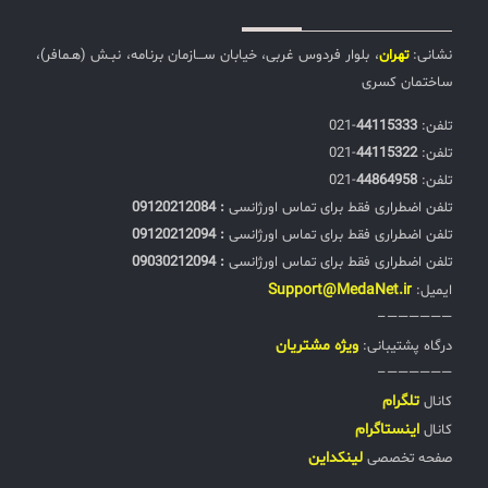
نشانی:
تهران
، بلوار فردوس غربی، خیابان ســـازمان برنامه، نبـش (هـمافر)،
ساختمان کسری
تلفن:‌
44115333
-021
تلفن:‌
44115322
-021
تلفن:‌
44864958
-021
تلفن اضطراری فقط برای تماس اورژانسی
: 09120212084
تلفن اضطراری فقط برای تماس اورژانسی
: 09120212094
تلفن اضطراری فقط برای تماس اورژانسی
: 09030212094
Support@MedaNet.ir
ایمیل:
——————–
ويژه مشتریان
درگاه پشتیبانی:
——————–
تلگرام
کانال
اینستاگرام
کانال
لینکداین
صفحه تخصصی