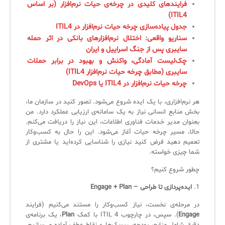
فرایندهای کلیدی در چرخه‌ی حیات نرم‌افزار (بر اساس
لیست دوره‌ها
ITIL4)
جدول پیاده‌سازی چرخه حیات نرم‌افزار در ITIL4
✦
✦
✦
مقالات آموزشی
سناریو واقعی: اختلال نرم‌افزارهای بانکی در اثر حمله
سایبری پس از جنگ اسراییل و ایران
مدیریت خدمات سازمانی
مدیریت خدمات منابع انسانی
آموزش سیستم مدیریت خدمات فناوری اطلاعات
چک‌لیست آمادگی، واکنش و بهبود در برابر حملات
CIs Control
سرویس دسک پلاس MSP
نکته‌های کلیدی برای مدیر انفورماتیک
سایبری (مطابق چرخه حیات نرم‌افزار ITIL4)
چرخه حیات نرم‌افزار در ITIL4 یا DevOps
مجموعه راهکارهای آیناک
آموزش‌ ویدیویی مفاهیم سرویس دسک
اندپوینت سنترال [سامانه مدیریت نقاط پایانی]
هر نرم‌افزاری، با یک ایده شروع می‌شود. تصور کنید در سازمان ما،
ITIL & SDP
AD360
بخش منابع انسانی نیاز به یک سامانه‌ی ارزیابی عملکرد دارد. من
بعنوان مدیر خدمات فناوری اطلاعات، این نیاز را دریافت می‌کنم.
حالا، مسیر چرخه حیات آغاز می‌شود. این را حال به کسب‌وکار
◆
◆
تعمیم دهید فرض کنید نیازی را شناسایی کرده‌اید یا مشتری از
شما چیزی خواسته.
Log360 ابزار SIEM
آموزش فارسی ITIL4
چطور شروع کنیم؟
چارچوب ITIL برای همه
برنامه‌ساز هوشمند App Creator
1.
ایده‌پردازی تا طراحی – Engage + Plan
فلافلی_فناوری
سیستم هوشمند مدیریت فروش و فاکتور
در مرحله‌ی نخست، نیاز کسب‌وکار را مستند می‌کنیم (فرایند
Engage
). سپس، در چارچوب ITIL 4 با کمک
Plan
، یک برنامه‌ی
آرشیو دانلودهای مدانت
سامانه مدیریت امنیت اطلاعات