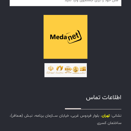
اطلاعات تماس
نشانی:
تهران
، بلوار فردوس غربی، خیابان ســـازمان برنامه، نبـش (هـمافر)،
ساختمان کسری