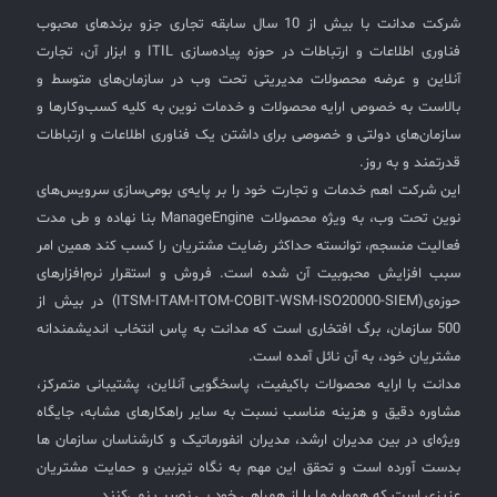
شرکت مدانت با بیش از 10 سال سابقه تجاری جزو برندهای محبوب
فناوری اطلاعات و ارتباطات در حوزه پیاده‌سازی ITIL و ابزار آن، تجارت
آنلاین و عرضه محصولات مدیریتی تحت وب در سازمان‌های متوسط و
بالاست به خصوص ارایه محصولات و خدمات نوین به کلیه کسب‌وکارها و
سازمان‌های دولتی و خصوصی برای داشتن یک فناوری اطلاعات و ارتباطات
قدرتمند و به روز.
این شرکت اهم خدمات و تجارت خود را بر پایه‌ی بومی‌سازی سرویس‌های
نوین تحت وب، به ویژه محصولات ManageEngine بنا نهاده و طی مدت
فعالیت منسجم، توانسته حداکثر رضایت مشتریان را کسب کند همین امر
سبب افزایش محبوبیت آن شده است. فروش و استقرار نرم‌افزارهای
حوزه‌ی(ITSM-ITAM-ITOM-COBIT-WSM-ISO20000-SIEM) در بیش از
500 سازمان، برگ افتخاری است که مدانت به پاس انتخاب اندیشمندانه
مشتریان خود، به آن نائل آمده است.
مدانت با ارایه محصولات باکیفیت، پاسخگویی آنلاین، پشتیبانی متمرکز،
مشاوره دقیق و هزینه مناسب نسبت به سایر راهکارهای مشابه، جایگاه
ویژه‌ای در بین مدیران ارشد، مدیران انفورماتیک و کارشناسان سازمان ها
بدست آورده است و تحقق این مهم به نگاه تیزبین و حمایت مشتریان
عزیزی است که همواره ما را از همراهی خود بی نصیب نمی‌کنند.