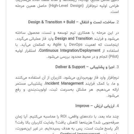
دقیق شامل منابع، بودجه، ریسک‌ها و نقاط عطف آماده می‌سازیم.
طراحی اولیه نرم‌افزار (High-Level Design) حاصل همین مرحله
است.
✧
2.
ساخت، تست و انتقال – Design & Transition + Build
سلف سرویس کاربران
در این مرحله با همکاری تیم توسعه و تست، محصول ساخته
می‌شود و فرایند
Design and Transition
وارد فاز عملیاتی می‌گردد.
سامانه مدیریت دارایی‌ها [Asset Explorer]
اینجاست که اهمیت DevOps یا Agile به کمکمان می‌آید. با
استفاده از
Continuous Integration/Deployment
، استقرار اولیه
سامانه مدیریت پشتیبانی مشتریان
(Pilot) انجام و در محیط محدود بررسی می‌شود.
DDI
3.
اجرا و پشتیبانی – Deliver & Support
نرم‌افزار وارد فاز بهره‌برداری می‌شود. کاربران از آن استفاده می‌کنند
◉
و ما، با کمک فرایند
Incident Management
، پشتیبانی مستمر
ارائه می‌دهیم. هر مشکل به‌سرعت ثبت، اولویت‌بندی و رفع
ManageEngine Malware Protection Plus
می‌شود.
4.
ارزیابی ارزش – Improve
سامانه مدیریت دسترسی ممتاز
چند ماه بعد، با داده‌های واقعی، ROI را محاسبه می‌کنیم. آیا زمان
سامانه مدیریت و مانیتورینگ شبکه
صرفه‌جویی شد؟ هزینه‌ها کاهش یافت؟ رضایت کاربران بالا رفت؟
اگر پاسخ مثبت است، پس به هدف رسیده‌ایم. در غیر این‌صورت،
سامانه آزمون آنلاین