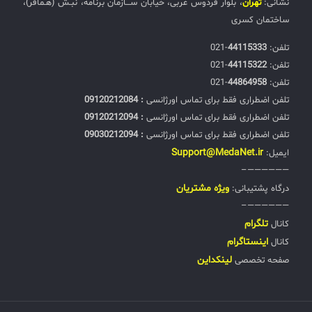
نشانی:
تهران
، بلوار فردوس غربی، خیابان ســـازمان برنامه، نبـش (هـمافر)،
ساختمان کسری
تلفن:‌
44115333
-021
تلفن:‌
44115322
-021
تلفن:‌
44864958
-021
تلفن اضطراری فقط برای تماس اورژانسی
: 09120212084
تلفن اضطراری فقط برای تماس اورژانسی
: 09120212094
تلفن اضطراری فقط برای تماس اورژانسی
: 09030212094
Support@MedaNet.ir
ایمیل:
——————–
ويژه مشتریان
درگاه پشتیبانی:
——————–
تلگرام
کانال
اینستاگرام
کانال
لینکداین
صفحه تخصصی