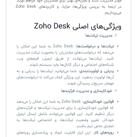
مؤثر مدیریت کنند و تجربه‌ای بهتر برای مشتریان خود فراهم آورند.
کازیو
لیست کامل 34 تمرین ITIL4
راهکارهای مدیریتی فناوری اطلاعات برای مراکز آموزشی و دانشگاه‌ها
در اینجا به بررسی ویژگی‌ها، مزایا، و کاربردهای Zoho Desk
لیست دوره‌ها
می‌پردازیم.
✦
✦
✦
مقالات آموزشی
ویژگی‌های اصلی Zoho Desk
مدیریت خدمات سازمانی
مدیریت خدمات منابع انسانی
آموزش سیستم مدیریت خدمات فناوری اطلاعات
مدیریت تیکت‌ها
CIs Control
سرویس دسک پلاس MSP
نکته‌های کلیدی برای مدیر انفورماتیک
تیکت‌ها و درخواست‌ها
: Zoho Desk به شما این امکان را
می‌دهد که درخواست‌های مشتریان را به‌صورت تیکت مدیریت
مجموعه راهکارهای آیناک
آموزش‌ ویدیویی مفاهیم سرویس دسک
اندپوینت سنترال [سامانه مدیریت نقاط پایانی]
کنید. تیکت‌ها می‌توانند از طریق ایمیل، فرم‌های وب،
شبکه‌های اجتماعی و دیگر کانال‌ها وارد سیستم شوند.
ITIL & SDP
AD360
ردیابی و اولویت‌بندی
: شما می‌توانید تیکت‌ها را ردیابی و به
آن‌ها اولویت بدهید. این ویژگی کمک می‌کند تا درخواست‌های
مهم‌تر سریع‌تر رسیدگی شوند.
◆
◆
خودکارسازی و مدیریت فرآیندها
قوانین خودکارسازی
: Zoho Desk به شما این امکان را می‌دهد
Log360 ابزار SIEM
آموزش فارسی ITIL4
که قوانین خودکارسازی را برای مدیریت تیکت‌ها و فرآیندهای
چارچوب ITIL برای همه
برنامه‌ساز هوشمند App Creator
دیگر تنظیم کنید. این قوانین می‌توانند شامل ارسال ایمیل
خودکار، تغییر وضعیت تیکت‌ها، و اختصاص تیکت‌ها به
فلافلی_فناوری
سیستم هوشمند مدیریت فروش و فاکتور
اعضای خاص تیم باشند.
رویه‌های کار
: این ابزار قابلیت ایجاد و پیاده‌سازی رویه‌های
آرشیو دانلودهای مدانت
سامانه مدیریت امنیت اطلاعات