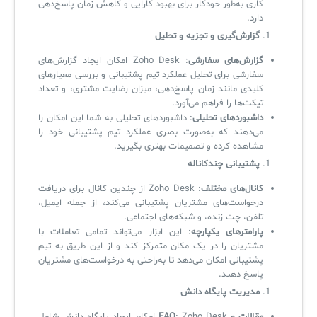
کاری به‌طور خودکار برای بهبود کارایی و کاهش زمان پاسخ‌دهی
دارد.
گزارش‌گیری و تجزیه و تحلیل
✧
گزارش‌های سفارشی
: Zoho Desk امکان ایجاد گزارش‌های
سفارشی برای تحلیل عملکرد تیم پشتیبانی و بررسی معیارهای
سلف سرویس کاربران
کلیدی مانند زمان پاسخ‌دهی، میزان رضایت مشتری، و تعداد
سامانه مدیریت دارایی‌ها [Asset Explorer]
تیکت‌ها را فراهم می‌آورد.
داشبوردهای تحلیلی
: داشبوردهای تحلیلی به شما این امکان را
سامانه مدیریت پشتیبانی مشتریان
می‌دهند که به‌صورت بصری عملکرد تیم پشتیبانی خود را
مشاهده کرده و تصمیمات بهتری بگیرید.
DDI
پشتیبانی چندکاناله
کانال‌های مختلف
: Zoho Desk از چندین کانال برای دریافت
درخواست‌های مشتریان پشتیبانی می‌کند، از جمله ایمیل،
◉
تلفن، چت زنده، و شبکه‌های اجتماعی.
پارامترهای یکپارچه
: این ابزار می‌تواند تمامی تعاملات با
ManageEngine Malware Protection Plus
مشتریان را در یک مکان متمرکز کند و از این طریق به تیم
سامانه مدیریت دسترسی ممتاز
پشتیبانی امکان می‌دهد تا به‌راحتی به درخواست‌های مشتریان
پاسخ دهند.
سامانه مدیریت و مانیتورینگ شبکه
مدیریت پایگاه دانش
سامانه آزمون آنلاین