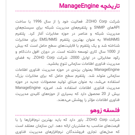
تاریخچه ManageEngine
آرشیو دانلودهای مدانت
سامانه مدیریت امنیت اطلاعات
شرکت ZOHO Corp. فعالیت خود را از سال 1996 با ساخت
✧
API‌های SNMP و پلتفرم‌های مدیریت شبکه برای سیستم‌های
مدیریت شبکه و عناصر در حوزه مخابرات آغاز کرد. پلتفرم
سلف سرویس کاربران
WebNMS به عنوان بهترین پلتفرم EMS/NMS برای مخابرات
شناخته شد و یک پلتفرم با قابلیت‌های سطح حامل است که بیش
سامانه مدیریت دارایی‌ها [Asset Explorer]
از 1000 سال کاری توسعه داشته است. در دوران افول دات‌کام و
رکود مخابراتی در اوایل 2000، شرکت ZOHO Corp. به فضای
سامانه مدیریت پشتیبانی مشتریان
مدیریت فناوری اطلاعات سازمانی تنوع بخشید.
ManageEngine بعنوان برندی در حوزه مدیریت فناوری اطلاعات
DDI
سازمانی متولد شد. پلتفرم سطح حامل که برای مخابرات بزرگ
استفاده می‌شد، به عنوان مبنای تولید محصولات جدید در حوزه
مدیریت فناوری اطلاعات استفاده شد. امروزه ManageEngine
◉
بیش از 20 محصول دارد که بسیاری از حوزه‌های کلیدی مدیریت
فناوری اطلاعات مؤثر را پوشش می‌دهند.
ManageEngine Malware Protection Plus
فلسفه زوهو
سامانه مدیریت دسترسی ممتاز
شرکت ZOHO Corp. باور دارد که باید بهترین نرم‌افزارها را با
قیمت‌های مناسب به مشتریان ارائه دهد. این سازمان معتقد است
سامانه مدیریت و مانیتورینگ شبکه
که مدل‌های تجاری فروشندگان نرم‌افزارهای مدیریت فناوری