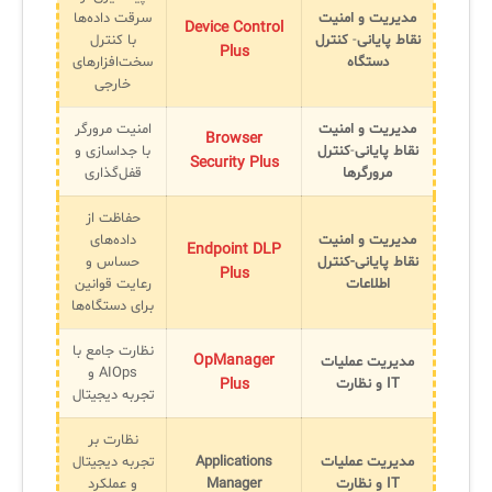
مدیریت و امنیت
سرقت داده‌ها
Device Control
نقاط پایانی
-
کنترل
با کنترل
Plus
دستگاه
سخت‌افزارهای
خارجی
مدیریت و امنیت
امنیت مرورگر
Browser
نقاط پایانی
-
کنترل
با جداسازی و
Security Plus
مرورگرها
قفل‌گذاری
حفاظت از
مدیریت و امنیت
داده‌های
Endpoint DLP
نقاط پایانی-کنترل
حساس و
Plus
اطلاعات
رعایت قوانین
برای دستگاه‌ها
نظارت جامع با
OpManager
مدیریت عملیات
AIOps و
IT و نظارت
Plus
تجربه دیجیتال
نظارت بر
مدیریت عملیات
Applications
تجربه دیجیتال
IT و نظارت
Manager
و عملکرد