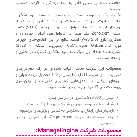
اطلاعات سازمانی سنتی قادر به ارائه نرم‌افزار با قیمت مناسب
سامانه آزمون آنلاین
نیستند.
لذا به نوآوری باورمند است و به تحقیق و توسعه سرمایه‌گذاری
زیادی مبادرت ورزیده. محصولات و خدمات این هلدینگ از
نرم‌افزارهای نصب شده تا نرم‌افزار به عنوان سرویس (SaaS) متغیر
است. Zoho.com یک رهبر در نرم‌افزارهای آنلاین بهره‌وری و
همکاری اداری (Web 2.0) است. علاوه بر این، اعلامیه‌های اخیر در
مورد OpManager OnDemand (مدیریت شبکه - SaaS)
نشان‌دهنده اعتقاد این شرکت به سرمایه‌گذاری گسترده در تحقیق و
توسعه است.ند.
محصولات
این شرکت سابقه اثبات شده‌ای در ارائه نرم‌افزارهای
مدیریت IT و امنیت IT دارد. با بیش از 120 محصول برنده جوایز و
ابزارهای رایگان؛ تا راه‌حل‌هایی که برای مدیریت و ایمن‌سازی
زیرساخت‌های IT خود نیاز دارید را کشف کنید.
بیش از 280,000 مشتری در سراسر جهان
شناخته شده توسط بهترین شرکت‌های تحلیل‌گر صنعت
آزمایش‌های رایگان با دسترسی به تمامی ویژگی‌های پریمیوم
ارائه خدمات به صورت On-premises، ابر عمومی، و ابر
خصوصی
محصولات
شرکت ManageEngine: