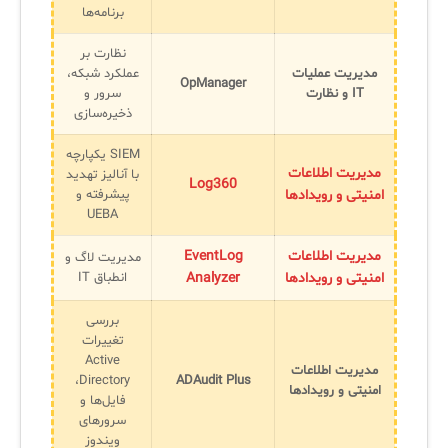
برنامه‌ها
نظارت بر
مدیریت عملیات
عملکرد شبکه،
OpManager
IT و نظارت
سرور و
ذخیره‌سازی
SIEM یکپارچه
مدیریت اطلاعات
با آنالیز تهدید
Log360
امنیتی و رویدادها
پیشرفته و
UEBA
مدیریت اطلاعات
EventLog
مدیریت لاگ و
امنیتی و رویدادها
Analyzer
انطباق IT
بررسی
تغییرات
Active
مدیریت اطلاعات
Directory،
ADAudit Plus
امنیتی و رویدادها
فایل‌ها و
سرورهای
ویندوز