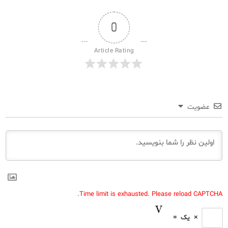
0
Article Rating
عضویت
Time limit is exhausted. Please reload CAPTCHA.
×
یک
=