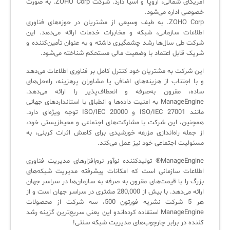
آمریکای شمالی، اروپا و آسیا دارد. شرکت ZOHO Corp. به صورت
ثبت‌نام در دوره‌های آموزشی تخصصی
خصوصی اداره می‌شود.
کازیو
لیست کامل 34 تمرین ITIL4
راهکارهای مدیریتی فناوری اطلاعات برای مراکز آموزشی و دانشگاه‌ها
ZOHO Corp. به طیف وسیعی از مشتریان در حوزه‌های فناوری
لیست دوره‌ها
اطلاعات سازمانی، شبکه و مخابرات خدمات ارائه می‌دهد. این
شرکت طی سال‌ها رشد چشمگیری داشته و به عنوان تأمین‌کننده و
✦
✦
✦
مقالات آموزشی
شریک قابل اعتماد با وضعیت مالی مستحکم شناخته می‌شود.
مدیریت خدمات سازمانی
مدیریت خدمات منابع انسانی
آموزش سیستم مدیریت خدمات فناوری اطلاعات
این شرکت به مشتریان خود کنترل کامل بر فناوری اطلاعات می‌دهد
و با اجتناب از هزینه‌های اضافی یا مشاوران پرهزینه، راه‌حل‌های
CIs Control
سرویس دسک پلاس MSP
نکته‌های کلیدی برای مدیر انفورماتیک
ساده، مقرون به‌صرفه و انعطاف‌پذیر را ارائه می‌دهد.
ManageEngine به امنیت داده‌ها و انطباق با استانداردهای جهانی
مجموعه راهکارهای آیناک
آموزش‌ ویدیویی مفاهیم سرویس دسک
اندپوینت سنترال [سامانه مدیریت نقاط پایانی]
مانند ISO/IEC 27001 و ISO/IEC 20000 توجه ویژه‌ای دارد.
همچنین، این شرکت با مشارکت‌های اجتماعی و محیط‌زیستی خود،
ITIL & SDP
AD360
از جمله راه‌اندازی مزرعه خورشیدی برای کاهش اثرات کربنی، به
مسئولیت اجتماعی خود نیز عمل می‌کند.
ManageEngine® تولیدکننده نوآور نرم‌افزارهای مدیریت فناوری
◆
◆
اطلاعات سازمانی است که امکانات پیشرفته مدیریت شبکه‌های
بزرگ را با قیمت‌های مقرون به صرفه به سازمان‌ها در سراسر جهان
Log360 ابزار SIEM
آموزش فارسی ITIL4
ارائه می‌دهد. با بیش از 280,000 مشتری در سراسر جهان است و از
چارچوب ITIL برای همه
برنامه‌ساز هوشمند App Creator
هر 5 شرکت نشریه فورتون 500، سه شرکت از محصولات
ManageEngine استفاده کرده‌اندو این یعنی سریع‌ترین گزینه رشد
فلافلی_فناوری
سیستم هوشمند مدیریت فروش و فاکتور
کننده در برابر چارچوب‌های مدیریت شبکه سنتی!