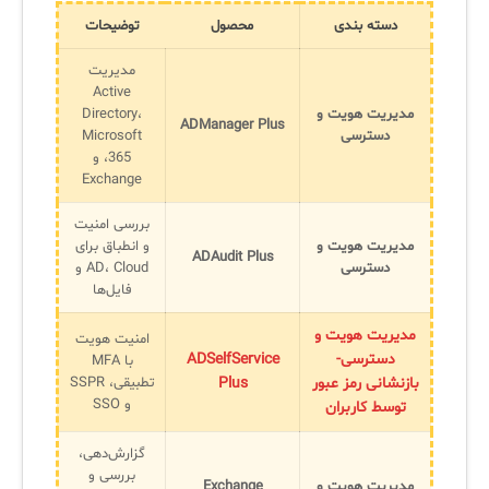
دسته بندی
محصول
توضیحات
مدیریت
Active
مدیریت هویت و
Directory،
ADManager Plus
دسترسی
Microsoft
365، و
Exchange
بررسی امنیت
مدیریت هویت و
و انطباق برای
ADAudit Plus
دسترسی
AD، Cloud و
فایل‌ها
مدیریت هویت و
امنیت هویت
دسترسی-
ADSelfService
با MFA
بازنشانی رمز عبور
Plus
تطبیقی، SSPR
و SSO
توسط کاربران
گزارش‌دهی،
بررسی و
مدیریت هویت و
Exchange