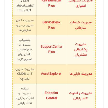
مدیریت دسترسی
Key Manager
SSH و
امتیازی
Plus
گواهی‌نامه‌های
SSL/TLS
مدیریت کامل
مدیریت خدمات
ServiceDesk
سرویس برای
سازمانی
Plus
سازمان‌ها
پشتیبانی
مدیریت
مشتری با
SupportCenter
پشتیبانی
صورتحساب
Plus
داخلی برای
مشتریان
کسب‌وکارها
مدیریت دارایی
مدیریت دارایی‌ها
AssetExplorer
IT با CMDB
یکپارچه
پلتفرم
مدیریت و امنیت
Endpoint
مدیریت و
نقاط پایانی
Central
امنیت یکپارچه
نقاط پایانی