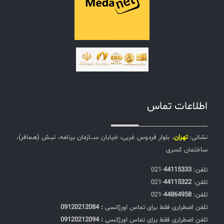
اطلاعات تماس
نشانی:
تهران
، بلوار فردوس غربی، خیابان ســـازمان برنامه، نبـش (هـمافر)،
ساختمان کسری
تلفن:‌
44115333
-021
تلفن:‌
44115322
-021
تلفن:‌
44864958
-021
تلفن اضطراری فقط برای تماس اورژانسی
: 09120212084
تلفن اضطراری فقط برای تماس اورژانسی
: 09120212094