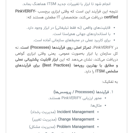
انجام شود تا ابزار با تغییرات جدید ITSM هماهنگ بماند.
نتیجه این فرآیند این است که وقتی ابزاری برچسب
PinkVERIFY-
certified
دریافت می‌کند، متخصصان IT مطمئن هستند که:
قابلیت‌های واقعی (نه فقط تبلیغاتی) در ابزار وجود دارد.
با استانداردهای جهانی هم‌راستا است.
برای کاربرد عملی در محیط‌های سازمانی آماده است.
در PinkVERIFY،
تمرکز اصلی روی فرآیندها (Processes) است
، نه
کل سازمان یا ابزار به‌صورت عمومی. یعنی وقتی ابزاری گواهی
دریافت می‌کند، نشان می‌دهد که این
ابزار قابلیت پشتیبانی عملی
و مطابق با بهترین رویه‌ها (Best Practices) برای فرآیندهای
مشخص ITSM
را دارد.
به تفکیک:
فرآیندها (Processes / پروسس‌ها)
محور ارزیابی PinkVERIFY هستند.
مثال‌ها:
Incident Management
(مدیریت رخداد)
Change Management
(مدیریت تغییر)
Problem Management
(مدیریت مشکل)