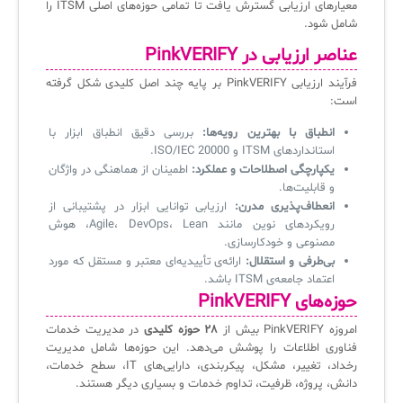
معیارهای ارزیابی گسترش یافت تا تمامی حوزه‌های اصلی ITSM را
آرشیو دانلودهای مدانت
سامانه مدیریت امنیت اطلاعات
شامل شود.
عناصر ارزیابی در PinkVERIFY
✧
فرآیند ارزیابی PinkVERIFY بر پایه چند اصل کلیدی شکل گرفته
است:
سلف سرویس کاربران
انطباق با بهترین رویه‌ها:
بررسی دقیق انطباق ابزار با
سامانه مدیریت دارایی‌ها [Asset Explorer]
استانداردهای ITSM و ISO/IEC 20000.
یکپارچگی اصطلاحات و عملکرد:
اطمینان از هماهنگی در واژگان
سامانه مدیریت پشتیبانی مشتریان
و قابلیت‌ها.
انعطاف‌پذیری مدرن:
ارزیابی توانایی ابزار در پشتیبانی از
DDI
رویکردهای نوین مانند Agile، DevOps، Lean، هوش
مصنوعی و خودکارسازی.
بی‌طرفی و استقلال:
ارائه‌ی تأییدیه‌ای معتبر و مستقل که مورد
◉
اعتماد جامعه‌ی ITSM باشد.
حوزه‌های PinkVERIFY
ManageEngine Malware Protection Plus
امروزه PinkVERIFY بیش از
۲۸ حوزه کلیدی
در مدیریت خدمات
سامانه مدیریت دسترسی ممتاز
فناوری اطلاعات را پوشش می‌دهد. این حوزه‌ها شامل مدیریت
رخداد، تغییر، مشکل، پیکربندی، دارایی‌های IT، سطح خدمات،
سامانه مدیریت و مانیتورینگ شبکه
دانش، پروژه، ظرفیت، تداوم خدمات و بسیاری دیگر هستند.