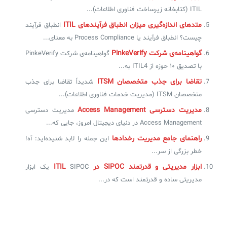
ITIL (کتابخانه زیرساخت فناوری اطلاعات)...
متدهای اندازه‌گیری میزان انطباق فرآیندهای ITIL
انطباق فرآیند
چیست؟ انطباق فرآیند یا Process Compliance به معنای...
گواهینامه‌ی شرکت PinkeVerify
گواهینامه‌ی شرکت PinkeVerify
با تصدیق ۱۰ حوزه از ITIL4 به...
تقاضا برای جذب متخصصان ITSM
شدیداً تقاضا برای جذب
متخصصان ITSM (مدیریت خدمات فناوری اطلاعات)...
مدیریت دسترسی Access Management
مدیریت دسترسی
Access Management در دنیای دیجیتال امروز، جایی که...
راهنمای جامع مدیریت رخدادها
این جمله را لابد شنیده‌اید: آه!
خطر بزرگی از سر...
ابزار مدیریتی و قدرتمند SIPOC در ITIL
SIPOC یک ابزار
مدیریتی ساده و قدرتمند است که در...