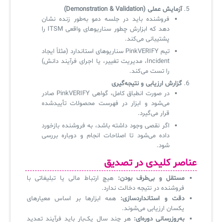
آزمایش عملی (Demonstration & Validation)
فروشنده باید در جلسه دمو به‌طور زنده نشان
دهد که ابزارش چطور سناریوهای واقعی ITSM را
پشتیبانی می‌کند.
تیم PinkVERIFY سناریوهای استاندارد (مثلاً ایجاد
Incident، مدیریت تغییر، یا اجرای فرآیند دانش)
را تست می‌کند.
گزارش ارزیابی و نتیجه‌گیری
در صورت انطباق کامل، گواهی PinkVERIFY صادر
می‌شود و ابزار در فهرست محصولات تأییدشده
قرار می‌گیرد.
اگر نقصی وجود داشته باشد، به فروشنده بازخورد
داده می‌شود تا اصلاحات انجام و دوباره بررسی
شود.
عناصر کلیدی در تصدیق
مستقل و بی‌طرف بودن:
هیچ ارتباط مالی یا تبلیغاتی با
فروشنده در نتیجه دخالت ندارد.
دقت و استانداردسازی:
همه ابزارها بر اساس معیارهای
یکسان ارزیابی می‌شوند.
به‌روزرسانی دوره‌ای:
هر چند سال یک‌بار باید فرآیند تمدید