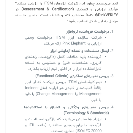
لابد می‌پرسید چطور این شرکت ابزارهای ITSM‌ را ارزیابی میکند؟
فرآیند
ارزیابی و تصدیق (Assessment & Certification) در
PinkVERIFY®
کاملاً ساختاریافته و شفاف است. به‌طور خلاصه،
مراحل به این شکل انجام میشود:
درخواست فروشنده نرم‌افزار
شرکت سازنده ابزار ITSM درخواست رسمی
ارزیابی به Pink Elephant ارائه می‌کند.
ارسال مستندات و نسخه آزمایشی ابزار
فروشنده باید اطلاعات کامل (داکیومنت، راهنمای
کاربری، مشخصات فنی) و دسترسی به نسخه
قابل‌استفاده ابزار را در اختیار تیم ارزیاب بگذارد.
بررسی معیارهای عملکردی (Functional Criteria)
تیم کارشناسان ITSM بررسی می‌کنند که آیا ابزار
واقعاً قابلیت‌های کلیدی هر فرآیند (مثل Incident
Management یا Change Management) را دارد
یا خیر.
بررسی معیارهای واژگانی و انطباق با استانداردها
(Terminology & Standards)
ارزیاب‌ها مطمئن می‌شوند که واژگان، اصطلاحات و
فرآیندها با چارچوب‌های استاندارد (مانند ITIL و
ISO/IEC 20000) منطبق هستند.