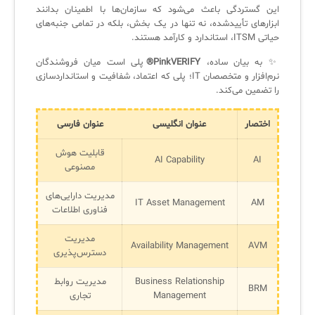
این گستردگی باعث می‌شود که سازمان‌ها با اطمینان بدانند
سامانه آزمون آنلاین
ابزارهای تأییدشده، نه تنها در یک بخش، بلکه در تمامی جنبه‌های
حیاتی ITSM، استاندارد و کارآمد هستند.
✨ به بیان ساده،
PinkVERIFY®
پلی است میان فروشندگان
نرم‌افزار و متخصصان IT؛ پلی که اعتماد، شفافیت و استانداردسازی
را تضمین می‌کند.
اختصار
عنوان انگلیسی
عنوان فارسی
قابلیت هوش
AI Capability
AI
مصنوعی
مدیریت دارایی‌های
IT Asset Management
AM
فناوری اطلاعات
مدیریت
Availability Management
AVM
دسترس‌پذیری
Business Relationship
مدیریت روابط
BRM
Management
تجاری