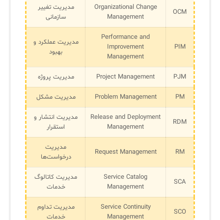
Organizational Change
مدیریت تغییر
OCM
Management
سازمانی
Performance and
مدیریت عملکرد و
Improvement
PIM
بهبود
Management
PJM
Project Management
مدیریت پروژه
PM
Problem Management
مدیریت مشکل
Release and Deployment
مدیریت انتشار و
RDM
Management
استقرار
مدیریت
Request Management
RM
درخواست‌ها
Service Catalog
مدیریت کاتالوگ
SCA
Management
خدمات
Service Continuity
مدیریت تداوم
SCO
Management
خدمات