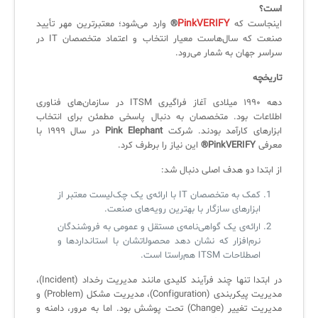
است؟
ثبت‌نام در دوره‌های آموزشی تخصصی
کازیو
لیست کامل 34 تمرین ITIL4
راهکارهای مدیریتی فناوری اطلاعات برای مراکز آموزشی و دانشگاه‌ها
PinkVERIFY
اینجاست که
®
وارد می‌شود؛ معتبرترین مهر تأیید
لیست دوره‌ها
صنعت که سال‌هاست معیار انتخاب و اعتماد متخصصان IT در
سراسر جهان به شمار می‌رود.
✦
✦
✦
مقالات آموزشی
تاریخچه
مدیریت خدمات سازمانی
مدیریت خدمات منابع انسانی
آموزش سیستم مدیریت خدمات فناوری اطلاعات
دهه ۱۹۹۰ میلادی آغاز فراگیری ITSM در سازمان‌های فناوری
اطلاعات بود. متخصصان به دنبال پاسخی مطمئن برای انتخاب
CIs Control
سرویس دسک پلاس MSP
نکته‌های کلیدی برای مدیر انفورماتیک
ابزارهای کارآمد بودند. شرکت
Pink Elephant
در سال ۱۹۹۹ با
معرفی
PinkVERIFY®
این نیاز را برطرف کرد.
مجموعه راهکارهای آیناک
آموزش‌ ویدیویی مفاهیم سرویس دسک
اندپوینت سنترال [سامانه مدیریت نقاط پایانی]
از ابتدا دو هدف اصلی دنبال شد:
ITIL & SDP
AD360
کمک به متخصصان IT با ارائه‌ی یک چک‌لیست معتبر از
ابزارهای سازگار با بهترین رویه‌های صنعت.
◆
◆
ارائه‌ی یک گواهی‌نامه‌ی مستقل و عمومی به فروشندگان
نرم‌افزار که نشان دهد محصولاتشان با استانداردها و
Log360 ابزار SIEM
آموزش فارسی ITIL4
اصطلاحات ITSM هم‌راستا است.
چارچوب ITIL برای همه
برنامه‌ساز هوشمند App Creator
در ابتدا تنها چند فرآیند کلیدی مانند مدیریت رخداد (Incident)،
مدیریت پیکربندی (Configuration)، مدیریت مشکل (Problem) و
فلافلی_فناوری
سیستم هوشمند مدیریت فروش و فاکتور
مدیریت تغییر (Change) تحت پوشش بود. اما به مرور، دامنه و