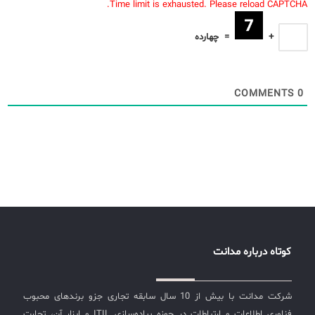
Time limit is exhausted. Please reload CAPTCHA.
+
=
چهارده
COMMENTS
0
کوتاه درباره مدانت
شرکت مدانت با بیش از 10 سال سابقه تجاری جزو برندهای محبوب
فناوری اطلاعات و ارتباطات در حوزه پیاده‌سازی ITIL و ابزار آن، تجارت