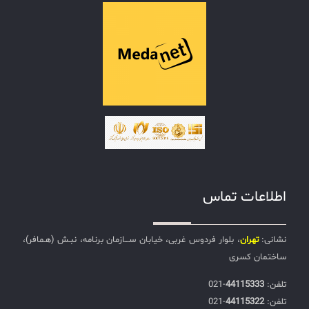
اطلاعات تماس
نشانی:
تهران
، بلوار فردوس غربی، خیابان ســـازمان برنامه، نبـش (هـمافر)،
ساختمان کسری
تلفن:‌
44115333
-021
تلفن:‌
44115322
-021