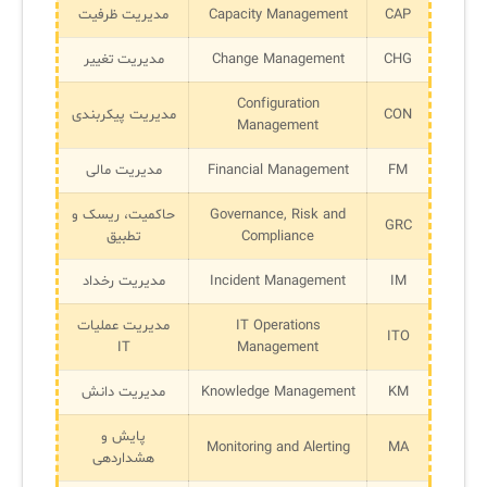
CAP
Capacity Management
مدیریت ظرفیت
CHG
Change Management
مدیریت تغییر
Configuration
CON
مدیریت پیکربندی
Management
FM
Financial Management
مدیریت مالی
Governance, Risk and
حاکمیت، ریسک و
GRC
Compliance
تطبیق
IM
Incident Management
مدیریت رخداد
IT Operations
مدیریت عملیات
ITO
IT
Management
KM
Knowledge Management
مدیریت دانش
پایش و
Monitoring and Alerting
MA
هشداردهی