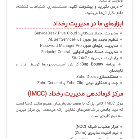
اولویت ماست.
✔
درس بگیرید و پیشرفت کنید:
مستندسازی اشتباهات گذشته،
مانع تکرار آن‌ها می‌شود.
ابزارهای ما در مدیریت رخداد
🔹
مدیریت رخداد دسکتاپ:
ServiceDesk Plus Cloud
🔹
تنظیم مجدد رمز عبور:
ADSelfServicePlus
🔹
مدیریت رمزهای عبور:
Password Manager Pro
🔹
مدیریت دستگاه‌های انتهایی:
Endpoint Central
🔹
پایش دسترسی‌ها:
Site24x7
🔹
برنامه Bug Bounty:
گزارش آسیب‌پذیری‌ها توسط افراد و
کارمندان
🔹
مستندسازی:
Zoho Docs
🔹
چت و همکاری تیمی:
Zoho Cliq و Zoho Connect
مرکز فرماندهی مدیریت رخداد (IMCC)
مرکز IMCC اتاقی بزرگ با صفحه‌نمایش‌های عظیم مانند ناسا است
که دید جامعی بر شاخص‌های نظارتی ارائه می‌دهد. این مرکز میزبان
سه تیم کلیدی است:
🔸
مرکز عملیات شبکه (NOC)
🔸
تیم امنیت سایبری (Zorro)