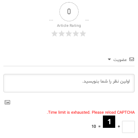
0
Article Rating
عضویت
Time limit is exhausted. Please reload CAPTCHA.
10
=
+