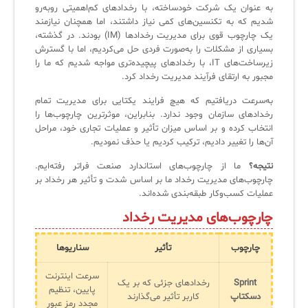
به عنوان یک شرکت خودساخته، با رخدادهای کم‌اهمیتی روبه‌رو
لیست دوره‌ها
شدیم که به تکنسین‌های کمی نیاز داشتند، اما همچنان نیازمند
یک چارچوب قوی برای مدیریت رخدادها (IM) بودند. در گذشته،
✦
✦
✦
مقالات آموزشی
بسیاری از مشکلات را به‌صورت فردی حل می‌کردیم، اما با گسترش
زیرساخت‌های IT، با رخدادهای پیچیده‌تری مواجه شدیم که ما را
مدیریت خدمات سازمانی
مدیریت خدمات منابع انسانی
آموزش سیستم مدیریت خدمات فناوری اطلاعات
مجبور به ارتقای فرآیند مدیریت رخداد کرد.
CIs Control
سرویس دسک پلاس MSP
نکته‌های کلیدی برای مدیر انفورماتیک
به‌سرعت دریافتیم که هیچ فرایند یکتایی برای مدیریت تمام
رخدادهای سازمان وجود ندارد. بنابراین، موثرترین چارچوب‌ها را
مجموعه راهکارهای آیناک
آموزش‌ ویدیویی مفاهیم سرویس دسک
اندپوینت سنترال [سامانه مدیریت نقاط پایانی]
انتخاب کرده و بر اساس میزان تأثیر و عملیات تجاری خود، مراحل
آن‌ها را تغییر دادیم، ترکیب کردیم یا حذف نمودیم.
ITIL & SDP
AD360
نتیجه؟
ما از چارچوب‌های استاندارد صنعت فراتر رفته‌ایم.
چارچوب‌های مدیریت رخداد ما بر اساس شدت و تأثیر هر رخداد بر
عملیات کسب‌وکار طبقه‌بندی شده‌اند.
◆
◆
چارچوب‌های مدیریت رخداد
Log360 ابزار SIEM
آموزش فارسی ITIL4
چارچوب
تأثیر
سناریوها
چارچوب ITIL برای همه
برنامه‌ساز هوشمند App Creator
فلافلی_فناوری
سیستم هوشمند مدیریت فروش و فاکتور
سرعت اینترنت
Sprint
رخدادهای جزئی که بر یک
پایین، تنظیم
دسکتاپ
کاربر تأثیر می‌گذارند
آرشیو دانلودهای مدانت
سامانه مدیریت امنیت اطلاعات
مجدد رمز عبور