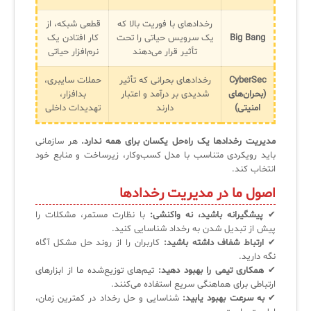
رخدادهای با فوریت بالا که
قطعی شبکه، از
Big Bang
یک سرویس حیاتی را تحت
کار افتادن یک
✧
تأثیر قرار می‌دهند
نرم‌افزار حیاتی
سلف سرویس کاربران
CyberSec
رخدادهای بحرانی که تأثیر
حملات سایبری،
سامانه مدیریت دارایی‌ها [Asset Explorer]
(بحران‌های
شدیدی بر درآمد و اعتبار
بدافزار،
امنیتی)
دارند
تهدیدات داخلی
سامانه مدیریت پشتیبانی مشتریان
مدیریت رخدادها یک راه‌حل یکسان برای همه ندارد.
هر سازمانی
DDI
باید رویکردی متناسب با مدل کسب‌وکار، زیرساخت و منابع خود
انتخاب کند.
اصول ما در مدیریت رخدادها
◉
✔
پیشگیرانه باشید، نه واکنشی:
با نظارت مستمر، مشکلات را
ManageEngine Malware Protection Plus
پیش از تبدیل شدن به رخداد شناسایی کنید.
✔
ارتباط شفاف داشته باشید:
کاربران را از روند حل مشکل آگاه
سامانه مدیریت دسترسی ممتاز
نگه دارید.
✔
همکاری تیمی را بهبود دهید:
تیم‌های توزیع‌شده ما از ابزارهای
سامانه مدیریت و مانیتورینگ شبکه
ارتباطی برای هماهنگی سریع استفاده می‌کنند.
✔
به سرعت بهبود یابید:
شناسایی و حل رخداد در کمترین زمان،
سامانه آزمون آنلاین