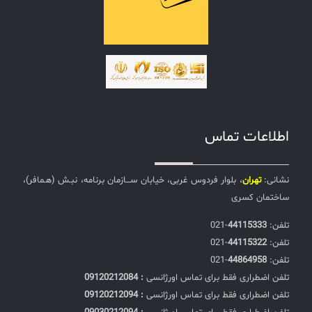
اطلاعات تماس
نشانی:
تهران
، بلوار فردوس غربی، خیابان ســـازمان برنامه، نبـش (هـمافر)،
ساختمان کسری
تلفن:‌
44115333
-021
تلفن:‌
44115322
-021
تلفن:‌
44864958
-021
تلفن اضطراری فقط برای تماس اورژانسی
: 09120212084
تلفن اضطراری فقط برای تماس اورژانسی
: 09120212094