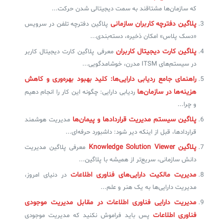
که سازمان‌ها مشتاقند به سمت دیجیتالی شدن حرکت...
پلاگین دفترچه کاربران سازمانی
پلاگین دفترچه تلفن در سرویس
✧
«دسک پلاس» امکان ذخیره، دسته‌بندی...
سلف سرویس کاربران
پلاگین کارت دیجیتال کاربران
معرفی پلاگین کارت دیجیتال کاربر
در سیستم‌های ITSM مدرن، خوشامدگویی...
سامانه مدیریت دارایی‌ها [Asset Explorer]
راهنمای جامع ردیابی دارایی‌ها: کلید بهبود بهره‌وری و کاهش
سامانه مدیریت پشتیبانی مشتریان
هزینه‌ها در سازمان‌ها
ردیابی دارایی: چگونه این کار را انجام دهیم
DDI
و چرا...
پلاگین سیستم مدیریت قراردادها و پیمان‌ها
مدیریت هوشمند
قراردادها، قبل از اینکه دیر شود: داشبورد حرفه‌ای...
◉
پلاگین Knowledge Solution Viewer
معرفی پلاگین مدیریت
ManageEngine Malware Protection Plus
دانش سازمانی، سریع‌تر از همیشه با پلاگین...
سامانه مدیریت دسترسی ممتاز
مدیریت مالکیت دارایی‌های فناوری اطلاعات
در دنیای امروز،
مدیریت دارایی‌ها به یک هنر و علم...
سامانه مدیریت و مانیتورینگ شبکه
مدیریت دارایی فناوری اطلاعات در مقابل مدیریت موجودی
سامانه آزمون آنلاین
فناوری اطلاعات
پس باید فراموش نکنید که مدیریت موجودی