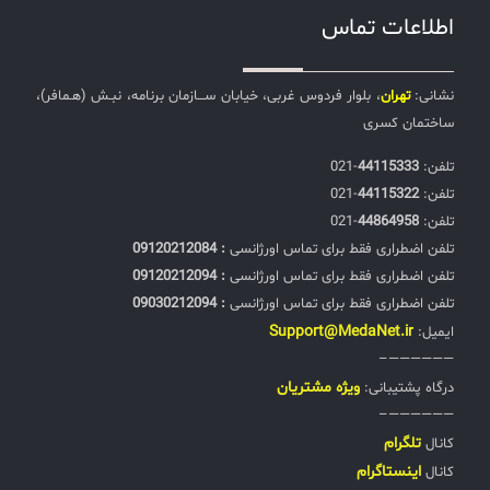
اطلاعات تماس
نشانی:
تهران
، بلوار فردوس غربی، خیابان ســـازمان برنامه، نبـش (هـمافر)،
ساختمان کسری
تلفن:‌
44115333
-021
تلفن:‌
44115322
-021
تلفن:‌
44864958
-021
تلفن اضطراری فقط برای تماس اورژانسی
: 09120212084
تلفن اضطراری فقط برای تماس اورژانسی
: 09120212094
تلفن اضطراری فقط برای تماس اورژانسی
: 09030212094
Support@MedaNet.ir
ایمیل:
——————–
ويژه مشتریان
درگاه پشتیبانی:
——————–
تلگرام
کانال
اینستاگرام
کانال