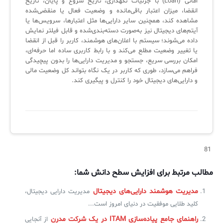
امانی (Loan) با جزئیات نگهداری، تاریخ شروع و پایان، تاریخ
لیست دوره‌ها
انقضا، میزان اعتبار باقی‌مانده و وضعیت فعال یا منقضی‌شده
مشاهده کند، همچنین سایر دارایی‌ها مثل اعتبارها، سرویس‌ها یا
✦
✦
✦
مقالات آموزشی
آیتم‌های دیجیتال نیز به‌صورت دسته‌بندی‌شده و قابل فیلتر نمایش
داده می‌شوند؛ سیستم با اعلان‌های هوشمند، کاربر را قبل از انقضا
مدیریت خدمات سازمانی
مدیریت خدمات منابع انسانی
آموزش سیستم مدیریت خدمات فناوری اطلاعات
یا تغییر وضعیت مطلع می‌کند و با رابط کاربری ساده اما حرفه‌ای،
امکان بررسی سریع، جستجو و مدیریت دارایی‌ها را بدون پیچیدگی
CIs Control
سرویس دسک پلاس MSP
نکته‌های کلیدی برای مدیر انفورماتیک
فراهم می‌سازد، طوری که کاربر در یک نگاه بتواند کل وضعیت مالی
و دارایی‌های دیجیتال خود را کنترل و پیگیری کند.
مجموعه راهکارهای آیناک
آموزش‌ ویدیویی مفاهیم سرویس دسک
اندپوینت سنترال [سامانه مدیریت نقاط پایانی]
ITIL & SDP
AD360
◆
◆
81
Log360 ابزار SIEM
آموزش فارسی ITIL4
مطالب مرتبط برای افزایش سطح دانش شما:
چارچوب ITIL برای همه
برنامه‌ساز هوشمند App Creator
مدیریت هوشمند دارایی‌های دیجیتال
مدیریت دارایی دیجیتال،
فلافلی_فناوری
سیستم هوشمند مدیریت فروش و فاکتور
کلید طلایی موفقیت در دنیای امروز است...
آرشیو دانلودهای مدانت
سامانه مدیریت امنیت اطلاعات
راهنمای جامع پیاده‌سازی ITAM در یک شرکت مدرن
از آنجایی