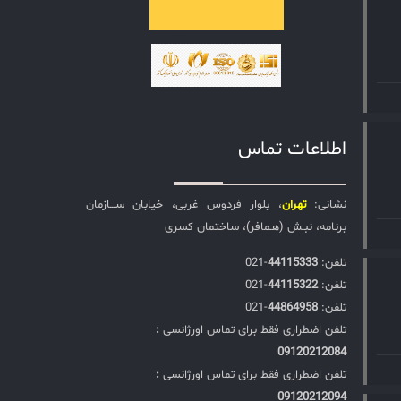
اطلاعات تماس
نشانی:
تهران
، بلوار فردوس غربی، خیابان ســـازمان
برنامه، نبـش (هـمافر)، ساختمان کسری
تلفن:‌
44115333
-021
تلفن:‌
44115322
-021
تلفن:‌
44864958
-021
تلفن اضطراری فقط برای تماس اورژانسی
:
09120212084
تلفن اضطراری فقط برای تماس اورژانسی
:
09120212094