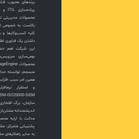
برندهای محبوب فناور
پیاده‌
محصولات مدیریتی ت
بالاست به خصوص ار
کلیه کسب‌وکارها و س
داشتن یک فناوری اطلا
این شرکت اهم خدما
بومی‌سازی سرویس‌
منسجم، توانسته حدا
همین امر سبب افزا
سازمان، برگ افتخار
اندیشمندانه مشتریان 
مدانت با ارایه محصو
پشتیبانی متمرکز، مش
به سایر راهکارهای مشا