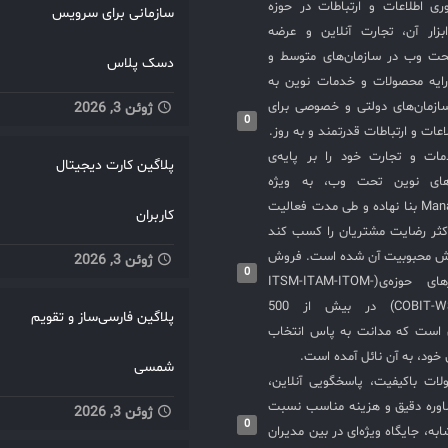
ی اطلاعات و ارتباطات در حوزه
سازمانی برای سرویس
سازی ITIL و ابزار آن، تجارت آنلاین و عرضه
حت وب در سازمان‌های متوسط و
دسک پلاس
ایه محصولات و خدمات نوین به
ازمان‌های دولتی و خصوصی برای
ژوئن 3, 2026
0
عات و ارتباطات قدرتمند و به روز.
ت و تجارت خود را بر پایه‌ی
پلاگین کارت دیجیتال
های نوین تحت وب، به ویژه
محصولات ManageEngine بنا نهاده و طی مدت فعالیت
کاربران
کثر رضایت مشتریان را کسب کند
یش محبوبیت آن شده است. فروش
ژوئن 3, 2026
0
و استقرار نرم‌افزارهای حوزه‌ی(ITSM-ITAM-ITOM-
COBIT-WSM-ISO20000-SIEM) در بیش از 500
پلاگین فارسی‌ساز و تقویم
ی است که مدانت به پاس انتخاب
خود، به آن نائل آمده است.
شمسی
لات باکیفیت، پاسخگویی آنلاین،
اوره دقیق و هزینه مناسب نسبت
ژوئن 3, 2026
0
به، جایگاه ویژه‌ای در بین مدیران