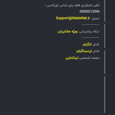
تلفن اضطراری فقط برای تماس اورژانسی
:
09030212094
Support@MedaNet.ir
ایمیل:
——————–
ويژه مشتریان
درگاه پشتیبانی:
——————–
تلگرام
کانال
اینستاگرام
کانال
لینکداین
صفحه تخصصی