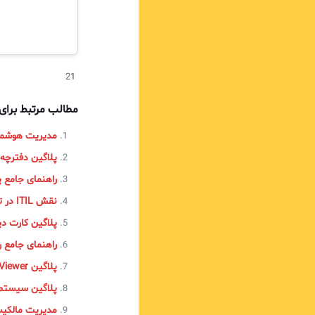
21
مطالب مرتبط برا
مدیریت هوشمند
پلاگین دفترچه 
راهنمای جامع پیاده‌سازی AM
نقش ITIL در تحول دیجیتال
پلاگین کارت دی
راهنمای جامع رد
پلاگین Knowledge Solution Viewer
پلاگین سیستم م
مدیریت مالکیت 