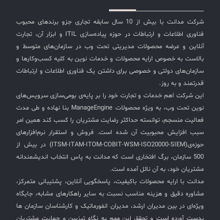
شرکت مدانت با بیش از 10 سال سابقه تجاری جزو برندهای محبوب
فناوری اطلاعات و ارتباطات در حوزه پیاده‌سازی ITIL و ابزار آن، تجارت
آنلاین و عرضه محصولات مدیریتی تحت وب در سازمان‌های متوسط و
بالاست به خصوص ارایه محصولات و خدمات نوین به کلیه کسب‌وکارها و
سازمان‌های دولتی و خصوصی برای داشتن یک فناوری اطلاعات و ارتباطات
قدرتمند و به روز.
این شرکت اهم خدمات و تجارت خود را بر پایه‌ی بومی‌سازی سرویس‌های
نوین تحت وب، به ویژه محصولات ManageEngine بنا نهاده و طی مدت
فعالیت منسجم، توانسته حداکثر رضایت مشتریان را کسب کند همین امر
سبب افزایش محبوبیت آن شده است. فروش و استقرار نرم‌افزارهای
حوزه‌ی(ITSM-ITAM-ITOM-COBIT-WSM-ISO20000-SIEM) در بیش از
500 سازمان، برگ افتخاری است که مدانت به پاس انتخاب اندیشمندانه
مشتریان خود، به آن نائل آمده است.
مدانت با ارایه محصولات باکیفیت، پاسخگویی آنلاین، پشتیبانی متمرکز،
مشاوره دقیق و هزینه مناسب نسبت به سایر راهکارهای مشابه، جایگاه
ویژه‌ای در بین مدیران ارشد، مدیران انفورماتیک و کارشناسان سازمان ها
بدست آورده است و تحقق این مهم به نگاه تیزبین و حمایت مشتریان