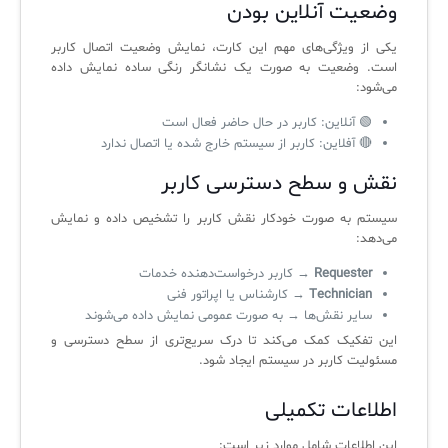
آرشیو دانلودهای مدانت
سامانه مدیریت امنیت اطلاعات
وضعیت آنلاین بودن
یکی از ویژگی‌های مهم این کارت، نمایش وضعیت اتصال کاربر
است. وضعیت به صورت یک نشانگر رنگی ساده نمایش داده
✧
می‌شود:
سلف سرویس کاربران
🟢 آنلاین: کاربر در حال حاضر فعال است
🔴 آفلاین: کاربر از سیستم خارج شده یا اتصال ندارد
سامانه مدیریت دارایی‌ها [Asset Explorer]
نقش و سطح دسترسی کاربر
سامانه مدیریت پشتیبانی مشتریان
سیستم به صورت خودکار نقش کاربر را تشخیص داده و نمایش
DDI
می‌دهد:
Requester
→ کاربر درخواست‌دهنده خدمات
◉
Technician
→ کارشناس یا اپراتور فنی
سایر نقش‌ها → به صورت عمومی نمایش داده می‌شوند
ManageEngine Malware Protection Plus
این تفکیک کمک می‌کند تا درک سریع‌تری از سطح دسترسی و
مسئولیت کاربر در سیستم ایجاد شود.
سامانه مدیریت دسترسی ممتاز
اطلاعات تکمیلی
سامانه مدیریت و مانیتورینگ شبکه
این اطلاعات شامل موارد زیر است:
سامانه آزمون آنلاین