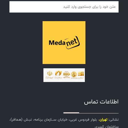
اطلاعات تماس
نشانی:
تهران
، بلوار فردوس غربی، خیابان ســـازمان برنامه، نبـش (هـمافر)،
ساختمان کسری