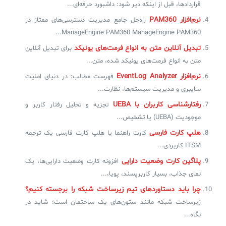
قراردادها، قبل از اینکه دیر شود: داشبورد حرفه‌ای...
نرم‌افزار PAM360
راه‌حل جامع مدیریت دسترسی‌های ممتاز در
ManageEngine PAM360 ManageEngine PAM360...
تبدیل آنلاین متن به انواع فرمت‌های یونیکد
برای تبدیل آنلاین
متن به انواع فرمت‌های یونیکد شده، متن...
نرم‌افزار EventLog Analyzer
فهرست مطالب: در دنیای امنیت
سایبری و مدیریت سیستم‌ها، نظارت...
رفتارشناسی کاربران با UEBA
تجزیه و تحلیل رفتار کاربر و
موجودیت (UEBA) یا تشخیص...
هلپ کارت فارسی
کارت راهنما یا هلپ کارت فارسی یک ترجمه
ITSM کاربردی...
پلاگین کارت وضعیت دارایی
افزونه کارت وضعیت دارایی‌ها، یک
نمای جذاب، بسیار کاربرپسند، پویا،...
چرا باید دستاوردهای تیم زیرساخت شبکه را برجسته کنیم؟
زیرساخت شبکه مانند ستون‌های یک ساختمان است؛ شاید در
نگاه...