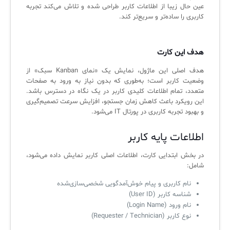
ثبت‌نام در دوره‌های آموزشی تخصصی
کازیو
لیست کامل 34 تمرین ITIL4
راهکارهای مدیریتی فناوری اطلاعات برای مراکز آموزشی و دانشگاه‌ها
عین حال زیبا از اطلاعات کاربر طراحی شده و تلاش می‌کند تجربه
کاربری را ساده‌تر و سریع‌تر کند.
لیست دوره‌ها
✦
✦
✦
مقالات آموزشی
هدف این کارت
مدیریت خدمات سازمانی
مدیریت خدمات منابع انسانی
آموزش سیستم مدیریت خدمات فناوری اطلاعات
هدف اصلی این ماژول، نمایش یک «نمای Kanban سبک» از
CIs Control
سرویس دسک پلاس MSP
نکته‌های کلیدی برای مدیر انفورماتیک
وضعیت کاربر است؛ به‌طوری که بدون نیاز به ورود به صفحات
متعدد، تمام اطلاعات کلیدی کاربر در یک نگاه در دسترس باشد.
مجموعه راهکارهای آیناک
آموزش‌ ویدیویی مفاهیم سرویس دسک
اندپوینت سنترال [سامانه مدیریت نقاط پایانی]
این رویکرد باعث کاهش زمان جستجو، افزایش سرعت تصمیم‌گیری
و بهبود تجربه کاربری در پورتال IT می‌شود.
ITIL & SDP
AD360
اطلاعات پایه کاربر
◆
◆
در بخش ابتدایی کارت، اطلاعات اصلی کاربر نمایش داده می‌شود،
شامل:
Log360 ابزار SIEM
آموزش فارسی ITIL4
نام کاربری و پیام خوش‌آمدگویی شخصی‌سازی‌شده
چارچوب ITIL برای همه
برنامه‌ساز هوشمند App Creator
شناسه کاربر (User ID)
نام ورود (Login Name)
فلافلی_فناوری
سیستم هوشمند مدیریت فروش و فاکتور
نوع کاربر (Requester / Technician)