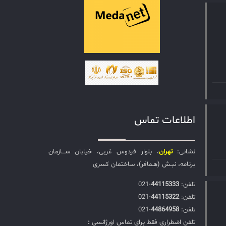
اطلاعات تماس
نشانی:
تهران
، بلوار فردوس غربی، خیابان ســـازمان
برنامه، نبـش (هـمافر)، ساختمان کسری
تلفن:‌
44115333
-021
تلفن:‌
44115322
-021
تلفن:‌
44864958
-021
تلفن اضطراری فقط برای تماس اورژانسی
: