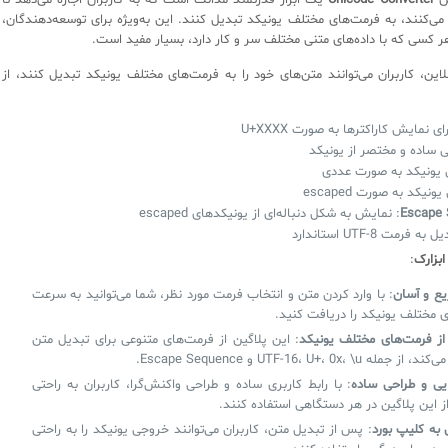
ین
Unicode Converter
یک ابزار قدرتمند مدانت است که به کاربران اجازه می‌دهد تا
 می‌کنند، به فرمت‌های مختلف یونیکد تبدیل کنند. این به‌ویژه برای توسعه‌دهندگان،
ر کسی که با داده‌های متنی مختلف سر و کار دارد، بسیار مفید است.
نلاین، کاربران می‌توانند متن‌های خود را به فرمت‌های مختلف یونیکد تبدیل کنند، از
رای نمایش کاراکترها به صورت U+XXXX
ی ساده و مختصر از یونیکد
 یونیکد به صورت عددی
نیکد به صورت escaped
Escape
: نمایش به شکل دنباله‌ای از یونیکدهای escaped
به فرمت UTF-8 استاندارد
ابزارک
:
ع و آسان
: با وارد کردن متن و انتخاب فرمت مورد نظر، شما می‌توانید به سرعت
 مختلف یونیکد را دریافت کنید.
از فرمت‌های مختلف یونیکد
: این پلاگین از فرمت‌های متنوعی برای تبدیل متن
ه UTF-16، U+، 0x، \u و Escape Sequence.
یی و طراحی ساده
: با رابط کاربری ساده و طراحی واکنش‌گرا، کاربران به راحتی
از این پلاگین در هر دستگاهی استفاده کنند.
 به کلیپ بورد
: پس از تبدیل متن، کاربران می‌توانند خروجی یونیکد را به راحتی