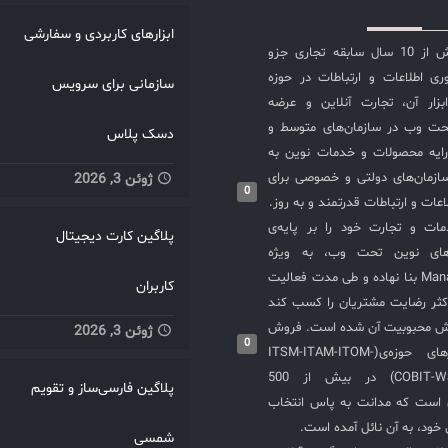
ابزارهای کاربردی و سفارشی
شرکت مدانت با بیش از 10 سال سابقه تجاری جزو
ی اطلاعات و ارتباطات در حوزه
سازمانی برای سرویس
سازی ITIL و ابزار آن، تجارت آنلاین و عرضه
حت وب در سازمان‌های متوسط و
دسک پلاس
ایه محصولات و خدمات نوین به
ازمان‌های دولتی و خصوصی برای
ژوئن 3, 2026
0
عات و ارتباطات قدرتمند و به روز.
ت و تجارت خود را بر پایه‌ی
پلاگین کارت دیجیتال
های نوین تحت وب، به ویژه
محصولات ManageEngine بنا نهاده و طی مدت فعالیت
کاربران
کثر رضایت مشتریان را کسب کند
یش محبوبیت آن شده است. فروش
ژوئن 3, 2026
0
و استقرار نرم‌افزارهای حوزه‌ی(ITSM-ITAM-ITOM-
COBIT-WSM-ISO20000-SIEM) در بیش از 500
پلاگین فارسی‌ساز و تقویم
ی است که مدانت به پاس انتخاب
خود، به آن نائل آمده است.
شمسی