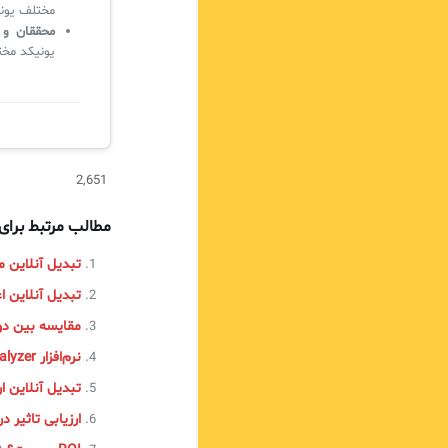
مختلف یونی
محققان و 
یونیکد مختل
2,651
مطالب مرتبط برا
تبدیل آنلاین م
تبدیل آنلاین ا
مقایسه بین دو اب
نرم‌افزار EventLog Analyzer
تبدیل آنلاین 
ارزیابی تاثیر در IL4