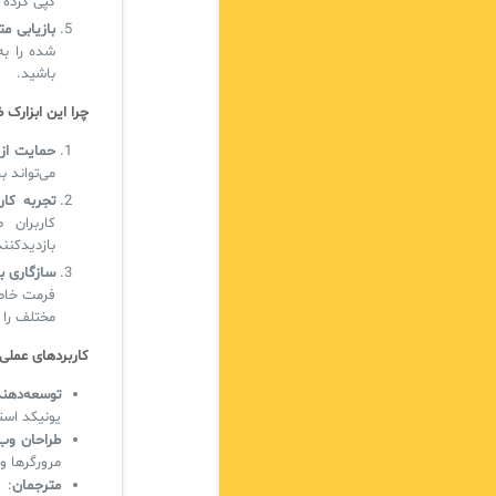
کپی کرده 
بازیابی م
شده را به
باشید.
چرا این ابزارک
حمایت از 
می‌تواند 
تجربه کار
بازدیدکنن
سازگاری ب
فرمت خاصی
مختلف را 
کاربردهای عملی
توسعه‌دهن
یونیکد است
طراحان وب
مرورگرها و
مترجمان
: 