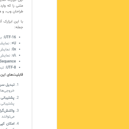
این ابزارک آنلا
متنی را که وارد
طراحان وب، و ه
با این ابزارک آ
جمله:
UTF-16
: ب
U+
: نمایش
0x
: نمایش
\u
: نمایش یو
 Sequence
UTF-8
: تبدیل 
قابلیت‌های این 
تبدیل سری
خروجی‌های
پشتیبانی 
پشتیبانی می‌کند، از جمل
واکنش‌گرا
می‌توانند 
امکان کپی