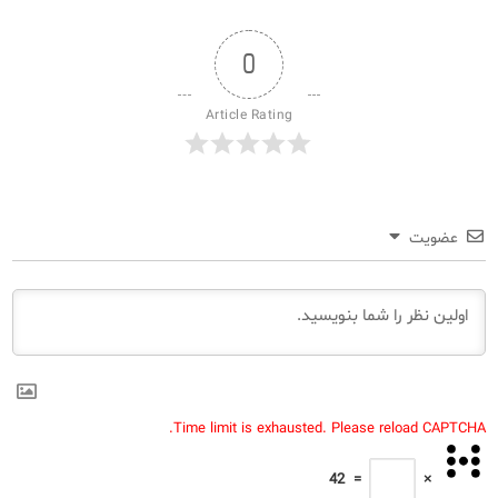
0
Article Rating
عضویت
Time limit is exhausted. Please reload CAPTCHA.
42
=
×