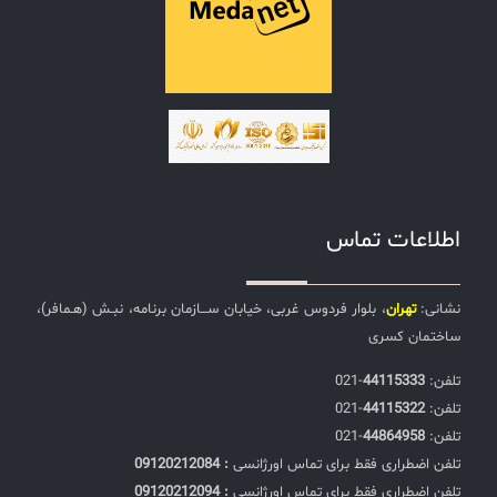
اطلاعات تماس
نشانی:
تهران
، بلوار فردوس غربی، خیابان ســـازمان برنامه، نبـش (هـمافر)،
ساختمان کسری
تلفن:‌
44115333
-021
تلفن:‌
44115322
-021
تلفن:‌
44864958
-021
تلفن اضطراری فقط برای تماس اورژانسی
: 09120212084
تلفن اضطراری فقط برای تماس اورژانسی
: 09120212094