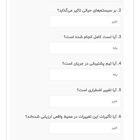
2. بر سیستم‌های حیاتی تاثیر می‌گذارد؟
✧
سلف سرویس کاربران
3. آیا تست کامل انجام شده است؟
سامانه مدیریت دارایی‌ها [Asset Explorer]
سامانه مدیریت پشتیبانی مشتریان
4. آیا تیم پشتیبانی در جریان است؟
DDI
◉
5. آیا تغییر اضطراری است؟
ManageEngine Malware Protection Plus
سامانه مدیریت دسترسی ممتاز
6. آیا تأثیرات این تغییرات در محیط واقعی ارزیابی شده‌اند؟
سامانه مدیریت و مانیتورینگ شبکه
سامانه آزمون آنلاین