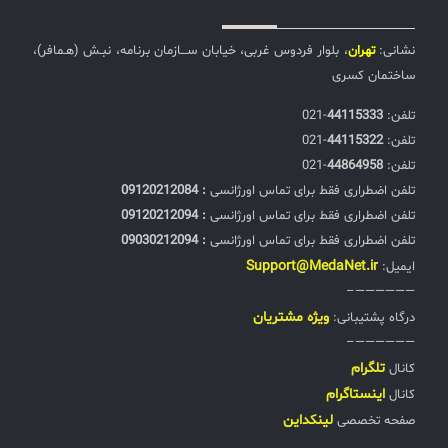
نشانی:
تهران
، بلوار فردوس غربی، خیابان ســـازمان برنامه، نبـش (هـمافر)،
ساختمان کسری
تلفن:‌
44115333
-021
تلفن:‌
44115322
-021
تلفن:‌
44864958
-021
تلفن اضطراری فقط برای تماس اورژانسی
: 09120212084
تلفن اضطراری فقط برای تماس اورژانسی
: 09120212094
تلفن اضطراری فقط برای تماس اورژانسی
: 09030212094
Support@MedaNet.ir
ایمیل:
——————–
ويژه مشتریان
درگاه پشتیبانی:
——————–
تلگرام
کانال
اینستاگرام
کانال
لینکداین
صفحه تخصصی