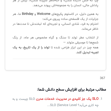
چرا که حسِ «دیده شدن» و «به‌خاطر سپرده شدن»، بیش از هر
پاداش مالی، انسان را به مجموعه‌اش پیوند می‌دهد.
✧
به همین دلیل، در کاستوم پکیج‌های
Welcome
و
Birthday
ما، هر
جزئیات از یک فلسفه‌ی ساده پیروی می‌کند:
سلف سرویس کاربران
احترام به فرد، شادیِ انسانی، و تجربه‌ای که لبخندش تا مدت‌ها در
خاطر می‌ماند.
سامانه مدیریت دارایی‌ها [Asset Explorer]
از انتخاب عطر تولد تا سنگ و گیاه مخصوص هر ماه، از رنگ
شمع‌ها تا موسیقی متولد —
سامانه مدیریت پشتیبانی مشتریان
همه چیز در این ابزار طراحی شده تا
تولد را از یک تاریخ، به یک
تجربه تبدیل کند.
DDI
◉
367
ManageEngine Malware Protection Plus
سامانه مدیریت دسترسی ممتاز
مطالب مرتبط برای افزایش سطح دانش شما:
سامانه مدیریت و مانیتورینگ شبکه
SLO یک جز کلیدی در مدیریت خدمات مدرن
SLO چیست و به
چه کاری می‌‌آید؟ SLO (Service Level...
سامانه آزمون آنلاین