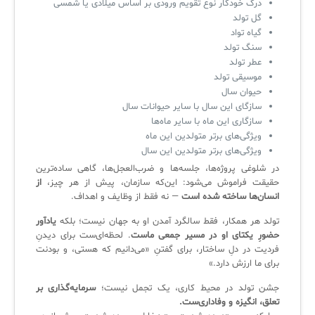
درک خودکار نوع تقویم ورودی بر اساس میلادی یا شمسی
لیست دوره‌ها
گل تولد
گیاه تواد
✦
✦
✦
مقالات آموزشی
سنگ تولد
عطر تولد
مدیریت خدمات سازمانی
مدیریت خدمات منابع انسانی
آموزش سیستم مدیریت خدمات فناوری اطلاعات
موسیقی تولد
حیوان سال
CIs Control
سرویس دسک پلاس MSP
نکته‌های کلیدی برای مدیر انفورماتیک
سازگای این سال با سایر حیوانات سال‌
سازگاری این ماه با سایر ماه‌ها
مجموعه راهکارهای آیناک
آموزش‌ ویدیویی مفاهیم سرویس دسک
اندپوینت سنترال [سامانه مدیریت نقاط پایانی]
ویژگی‌های برتر متولدین این ماه
ویژگی‌های برتر متولدین این سال
ITIL & SDP
AD360
در شلوغی پروژه‌ها، جلسه‌ها و ضرب‌العجل‌ها، گاهی ساده‌ترین
حقیقت فراموش می‌شود: این‌که سازمان، پیش از هر چیز،
از
انسان‌ها ساخته شده است
— نه فقط از وظایف و اهداف.
◆
◆
تولد هر همکار، فقط سالگرد آمدن او به جهان نیست؛ بلکه
یادآور
Log360 ابزار SIEM
آموزش فارسی ITIL4
حضورِ یکتای او در مسیر جمعی ماست
. لحظه‌ای‌ست برای دیدنِ
فردیت در دلِ ساختار، برای گفتنِ «می‌دانیم که هستی، و بودنت
چارچوب ITIL برای همه
برنامه‌ساز هوشمند App Creator
برای ما ارزش دارد.»
فلافلی_فناوری
سیستم هوشمند مدیریت فروش و فاکتور
جشن تولد در محیط کاری، یک تجمل نیست؛
سرمایه‌گذاری بر
تعلق، انگیزه و وفاداری‌ست.
آرشیو دانلودهای مدانت
سامانه مدیریت امنیت اطلاعات