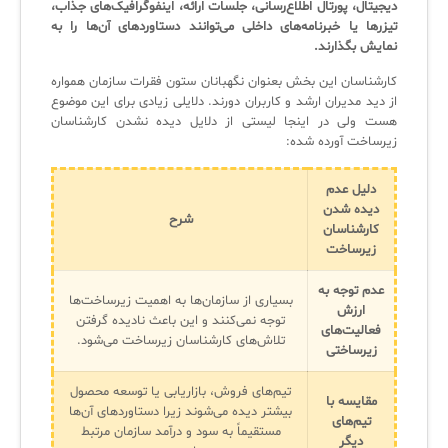
دیجیتال، پورتال اطلاع‌رسانی، جلسات ارائه، اینفوگرافیک‌های جذاب،
تیزرها یا خبرنامه‌های داخلی می‌توانند دستاوردهای آن‌ها را به
لیست دوره‌ها
نمایش بگذارند.
✦
✦
✦
مقالات آموزشی
کارشناسان این بخش بعنوان نگهبانان ستون فقرات سازمان همواره
از دید مدیران ارشد و کاربران دورند. دلایلی زیادی برای این موضوع
مدیریت خدمات سازمانی
مدیریت خدمات منابع انسانی
آموزش سیستم مدیریت خدمات فناوری اطلاعات
هست ولی در اینجا لیستی از دلایل دیده نشدن کارشناسان
زیرساخت آورده شده:
CIs Control
سرویس دسک پلاس MSP
نکته‌های کلیدی برای مدیر انفورماتیک
مجموعه راهکارهای آیناک
آموزش‌ ویدیویی مفاهیم سرویس دسک
اندپوینت سنترال [سامانه مدیریت نقاط پایانی]
دلیل عدم
دیده شدن
شرح
ITIL & SDP
AD360
کارشناسان
زیرساخت
◆
◆
عدم توجه به
بسیاری از سازمان‌ها به اهمیت زیرساخت‌ها
ارزش
توجه نمی‌کنند و این باعث نادیده گرفتن
Log360 ابزار SIEM
آموزش فارسی ITIL4
فعالیت‌های
تلاش‌های کارشناسان زیرساخت می‌شود.
زیرساختی
چارچوب ITIL برای همه
برنامه‌ساز هوشمند App Creator
تیم‌های فروش، بازاریابی یا توسعه محصول
مقایسه با
فلافلی_فناوری
سیستم هوشمند مدیریت فروش و فاکتور
بیشتر دیده می‌شوند زیرا دستاوردهای آن‌ها
تیم‌های
مستقیماً به سود و درآمد سازمان مرتبط
دیگر
آرشیو دانلودهای مدانت
سامانه مدیریت امنیت اطلاعات