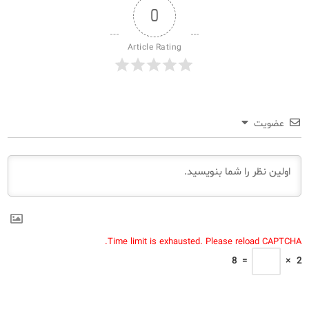
0
Article Rating
عضویت
Time limit is exhausted. Please reload CAPTCHA.
8
=
×
2