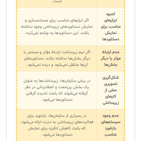
است.
کمبود
✧
ابزارهای
اگر ابزارهای مناسب برای مستندسازی و
مناسب برای
نمایش دستاوردهای زیرساختی وجود نداشته
سلف سرویس کاربران
نمایش
باشد، این دستاوردها به چشم نمی‌آیند.
دستاوردها
سامانه مدیریت دارایی‌ها [Asset Explorer]
عدم ارتباط
اگر تیم زیرساخت ارتباط مؤثر و مستمر با
سامانه مدیریت پشتیبانی مشتریان
موثر با دیگر
دیگر بخش‌ها نداشته باشد، دستاوردهای
بخش‌ها
آن‌ها منتقل نمی‌شود و دیده نمی‌شود.
DDI
شکل‌گیری
در برخی سازمان‌ها، زیرساخت‌ها به عنوان
تصویری
یک بخش پرزحمت و کم‌قدردانی در نظر
◉
منفی از
گرفته می‌شوند که باعث نادیده گرفتن
کارهای
دستاوردها می‌شود.
ManageEngine Malware Protection Plus
زیرساختی
سامانه مدیریت دسترسی ممتاز
عدم وجود
در بسیاری از سازمان‌ها، بازخورد برای
سیستم‌های
فعالیت‌های زیرساختی به ندرت ارائه می‌شود،
سامانه مدیریت و مانیتورینگ شبکه
بازخورد
که باعث کاهش انگیزه برای نمایش
مناسب
دستاوردها می‌شود.
سامانه آزمون آنلاین