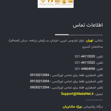
اطلاعات تماس
نشانی:
تهران
، بلوار فردوس غربی، خیابان ســـازمان برنامه، نبـش (هـمافر)،
ساختمان کسری
تلفن:‌
44115333
-021
تلفن:‌
44115322
-021
تلفن:‌
44864958
-021
تلفن اضطراری فقط برای تماس اورژانسی
: 09120212084
تلفن اضطراری فقط برای تماس اورژانسی
: 09120212094
تلفن اضطراری فقط برای تماس اورژانسی
: 09030212094
Support@MedaNet.ir
ایمیل:
——————–
ويژه مشتریان
درگاه پشتیبانی: