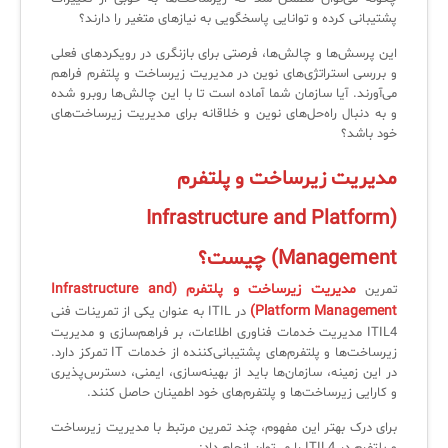
پشتیبانی کرده و توانایی پاسخگویی به نیازهای متغیر را دارند؟
این پرسش‌ها و چالش‌ها، فرصتی برای بازنگری در رویکردهای فعلی
✧
و بررسی استراتژی‌های نوین در مدیریت زیرساخت و پلتفرم فراهم
می‌آورند. آیا سازمان شما آماده است تا با این چالش‌ها روبرو شده
سلف سرویس کاربران
و به دنبال راه‌حل‌های نوین و خلاقانه برای مدیریت زیرساخت‌های
خود باشد؟
سامانه مدیریت دارایی‌ها [Asset Explorer]
مدیریت زیرساخت و پلتفرم
سامانه مدیریت پشتیبانی مشتریان
(Infrastructure and Platform
DDI
Management) چیست؟
◉
مدیریت زیرساخت و پلتفرم (Infrastructure and
تمرین
Platform Management)
در ITIL به عنوان یکی از تمرینات فنی
ManageEngine Malware Protection Plus
ITIL4 مدیریت خدمات فناوری اطلاعات، بر فراهم‌سازی و مدیریت
زیرساخت‌ها و پلتفرم‌های پشتیبانی‌کننده از خدمات IT تمرکز دارد.
سامانه مدیریت دسترسی ممتاز
در این زمینه، سازمان‌ها باید از بهینه‌سازی، ایمنی، دسترس‌پذیری
و کارایی زیرساخت‌ها و پلتفرم‌های خود اطمینان حاصل کنند.
سامانه مدیریت و مانیتورینگ شبکه
برای درک بهتر این مفهوم، چند تمرین مرتبط با مدیریت زیرساخت
سامانه آزمون آنلاین