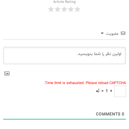
Article Rating
عضویت
Time limit is exhausted. Please reload CAPTCHA.
+
1
=
نُه
COMMENTS
0