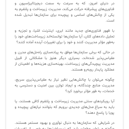
در دنیای امروز، که به سرعت به سمت دیجیتالیزاسیون و
لیست دوره‌ها
فناوری‌های پیشرفته حرکت می‌کند، مدیریت زیرساخت و پلتفرم به
یکی از چالش‌های اساسی و پیچیده برای سازمان‌ها تبدیل شده
✦
✦
✦
مقالات آموزشی
است.
مدیریت خدمات سازمانی
مدیریت خدمات منابع انسانی
آموزش سیستم مدیریت خدمات فناوری اطلاعات
با ظهور فناوری‌های جدید مانند ابری، اینترنت اشیا، و تجزیه و
تحلیل داده‌های کلان، آیا سازمان‌ها توانسته‌اند زیرساخت‌های خود را
CIs Control
سرویس دسک پلاس MSP
نکته‌های کلیدی برای مدیر انفورماتیک
به‌طور مؤثر مدیریت کنند و خود را برای تغییرات آینده آماده کنند؟
در حالی که برخی سازمان‌ها موفق به پیاده‌سازی راه‌حل‌های مدرن و
مجموعه راهکارهای آیناک
آموزش‌ ویدیویی مفاهیم سرویس دسک
اندپوینت سنترال [سامانه مدیریت نقاط پایانی]
مقیاس‌پذیر شده‌اند، بسیاری دیگر هنوز با مشکلاتی از قبیل
ITIL & SDP
AD360
مدیریت پیچیدگی‌های زیرساخت، بهینه‌سازی هزینه‌ها و اطمینان از
عملکرد پایدار روبه‌رو هستند.
چگونه می‌توان با چالش‌هایی نظیر نیاز به مقیاس‌پذیری سریع،
◆
◆
مدیریت منابع چندگانه، و ایجاد توازن بین امنیت و دسترسی به
خدمات، به طور مؤثر برخورد کرد؟
Log360 ابزار SIEM
آموزش فارسی ITIL4
آیا رویکردهای سنتی مدیریت زیرساخت و پلتفرم کافی هستند، یا
چارچوب ITIL برای همه
برنامه‌ساز هوشمند App Creator
باید به سراغ مدل‌های جدیدی برویم که بتوانند نیازهای پیچیده و
پویا را پاسخ دهند؟
فلافلی_فناوری
سیستم هوشمند مدیریت فروش و فاکتور
در شرایطی که سازمان‌ها به دنبال نوآوری و بهبود مستمر هستند.
آرشیو دانلودهای مدانت
سامانه مدیریت امنیت اطلاعات
چگونه می‌توان مطمئن شد که زیرساخت‌ها به خوبی از تغییرات