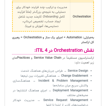
آرشیو دانلودهای مدانت
سامانه مدیریت امنیت اطلاعات
مدیریت و ترکیب چند فرایند خودکار برای
دستیابی به نتیجه‌ی بزرگ‌تر (مثلاً فرآیند
Orchestration
کامل
Onboarding
کارمند جدید شامل
✧
ایجاد حساب، تخصیص لپ‌تاپ،
دسترسی‌ها، آموزش و غیره).
سلف سرویس کاربران
به‌عبارتی: Automation = اجرای یک ساز و Orchestration = رهبری
سامانه مدیریت دارایی‌ها [Asset Explorer]
کل ارکستر
سامانه مدیریت پشتیبانی مشتریان
نقش Orchestration در ITIL 4:
DDI
ارکستراسیون مستقیماً در
Service Value Chain
و
Practices
های
زیر اهمیت دارد:
Service Design
→ طراحی جریان‌های هماهنگ خدمت
◉
Change Enablement
→ هماهنگی تغییرات بین تیم‌ها
Incident & Problem Management
→ هماهنگ‌سازی
ManageEngine Malware Protection Plus
واکنش سریع میان سامانه‌ها
Deployment Management
→ اجرای هماهنگ انتشارها در
سامانه مدیریت دسترسی ممتاز
محیط‌های مختلف
Service Request Management
→ مدیریت خودکار
سامانه مدیریت و مانیتورینگ شبکه
درخواست‌های کاربر از ابتدا تا انتها