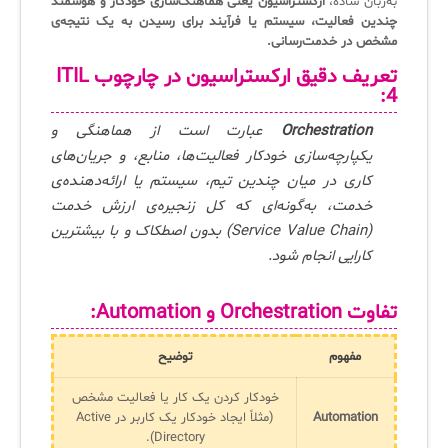
به‌زبان ساده،
ارکستراسیون یعنی هماهنگ‌سازی خودکار و هوشمند
ثبت‌نام در دوره‌های آموزشی تخصصی
چندین فعالیت، سیستم یا فرآیند برای رسیدن به یک نتیجه‌ی
کازیو
لیست کامل 34 تمرین ITIL4
راهکارهای مدیریتی فناوری اطلاعات برای مراکز آموزشی و دانشگاه‌ها
مشخص در خدمت‌رسانی.
لیست دوره‌ها
تعریف دقیق
ارکستراسیون
در چارچوب ITIL
✦
✦
✦
4:
مقالات آموزشی
Orchestration
عبارت است از هماهنگی و
مدیریت خدمات سازمانی
مدیریت خدمات منابع انسانی
آموزش سیستم مدیریت خدمات فناوری اطلاعات
یکپارچه‌سازی خودکار فعالیت‌ها، منابع، و جریان‌های
CIs Control
سرویس دسک پلاس MSP
نکته‌های کلیدی برای مدیر انفورماتیک
کاری در میان چندین تیم، سیستم یا ارائه‌دهنده‌ی
خدمت، به‌گونه‌ای که کل زنجیره‌ی ارزش خدمت
مجموعه راهکارهای آیناک
آموزش‌ ویدیویی مفاهیم سرویس دسک
اندپوینت سنترال [سامانه مدیریت نقاط پایانی]
(Service Value Chain) بدون اصطکاک و با بیشترین
ITIL & SDP
AD360
کارایی انجام شود.
تفاوت Orchestration و Automation:
◆
◆
Log360 ابزار SIEM
آموزش فارسی ITIL4
مفهوم
توضیح
چارچوب ITIL برای همه
برنامه‌ساز هوشمند App Creator
خودکار کردن یک کار یا فعالیت مشخص
Automation
(مثلاً ایجاد خودکار یک کاربر در Active
فلافلی_فناوری
سیستم هوشمند مدیریت فروش و فاکتور
Directory).