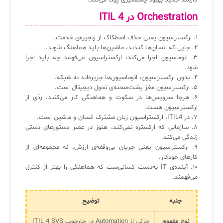
کارمند جدید بهبود چشمگیری پیدا می‌کند.
Orchestration در ITIL 4
۱. ارکستراسیون یعنی حذف اصطکاک از زنجیره‌ی خدمت.
۲. جایی که انسان‌ها کندند، ماشین‌ها باید هماهنگ شوند.
۳. اتوماسیون اجرا می‌کند، ارکستراسیون می‌فهمد چه باید اجرا
شود.
۴. بدون ارکستراسیون، اتوماسیون‌ها جزیره‌اند نه شبکه.
۵. ارکستراسیون مغز پشت‌صحنه‌ی تحول دیجیتال است.
۶. هرجا سرویس‌ها در سکوت و هماهنگی کار می‌کنند، ردّی از
ارکستراسیون هست.
۷. در ITIL4، ارکستراسیون زبان مشترک انسان و ماشین است.
۸. سازمانی که ارکستره نمی‌کند، هنوز در عصر دستورهای دستی
زندگی می‌کند.
۹. ارکستراسیون یعنی جریان بی‌وقفه‌ی ارزش، نه مجموعه‌ای از
کارهای خودکار.
۱۰. آینده‌ی IT به‌دست کسانی‌ست که هماهنگی را بهتر از کنترل
می‌فهمند.
جنبه
توضیح
نوع مفهوم
جزئی از Automation در چارچوب ITIL 4 SVS