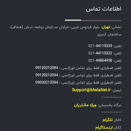
اطلاعات تماس
نشانی:
تهران
، بلوار فردوس غربی، خیابان ســـازمان برنامه، نبـش (هـمافر)،
ساختمان کسری
تلفن:‌
44115333
-021
تلفن:‌
44115322
-021
تلفن:‌
44864958
-021
تلفن اضطراری فقط برای تماس اورژانسی
: 09120212084
تلفن اضطراری فقط برای تماس اورژانسی
: 09120212094
تلفن اضطراری فقط برای تماس اورژانسی
: 09030212094
Support@MedaNet.ir
ایمیل:
——————–
ويژه مشتریان
درگاه پشتیبانی:
——————–
تلگرام
کانال
اینستاگرام
کانال