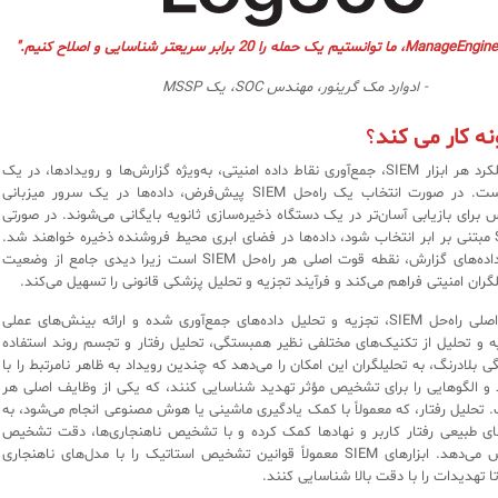
، ما توانستیم یک حمله را 20 برابر سریعتر شناسایی و اصلاح کنیم."
- ادوارد مک گرینور، مهندس SOC، یک MSSP
؟
اساسی‌ترین عملکرد هر ابزار SIEM، جمع‌آوری نقاط داده امنیتی، به‌ویژه گزارش‌ها و رویدادها، در یک
مکان متمرکز است. در صورت انتخاب یک راه‌حل SIEM پیش‌فرض، داده‌ها در یک سرور میزبانی
برای بازیابی آسان‌تر در یک دستگاه ذخیره‌سازی ثانویه بایگانی می‌شوند. در صورتی
که راه‌حل SIEM مبتنی بر ابر انتخاب شود، داده‌ها در فضای ابری محیط فروشنده ذخیره خواهند شد.
تجمیع متمرکز داده‌های گزارش، نقطه قوت اصلی هر راه‌حل SIEM است زیرا دیدی جامع از وضعیت
گران امنیتی فراهم می‌کند و فرآیند تجزیه و تحلیل پزشکی قانونی را تسهیل می‌کند.
دومین عملکرد اصلی راه‌حل SIEM، تجزیه و تحلیل داده‌های جمع‌آوری شده و ارائه بینش‌های عملی
 و تحلیل از تکنیک‌های مختلفی نظیر همبستگی، تحلیل رفتار و تجسم روند استفاده
 بلادرنگ، به تحلیلگران این امکان را می‌دهد که چندین رویداد به ظاهر نامرتبط را با
و الگوهایی را برای تشخیص مؤثر تهدید شناسایی کنند، که یکی از وظایف اصلی هر
SIEM است. تحلیل رفتار، که معمولاً با کمک یادگیری ماشینی یا هوش مصنوعی انجام می‌شود، به
ای طبیعی رفتار کاربر و نهادها کمک کرده و با تشخیص ناهنجاری‌ها، دقت تشخیص
تهدید را افزایش می‌دهد. ابزارهای SIEM معمولاً قوانین تشخیص استاتیک را با مدل‌های ناهنجاری
ا تهدیدات را با دقت بالا شناسایی کنند.