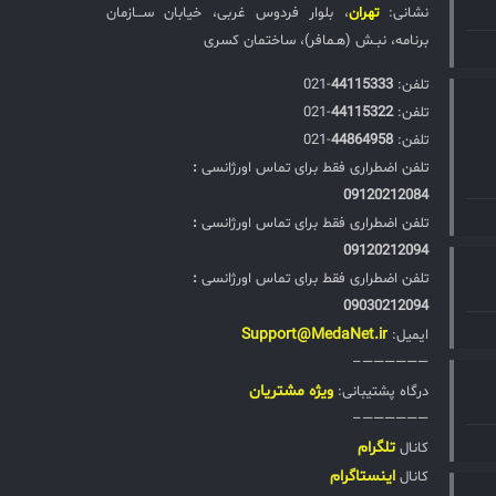
نشانی:
تهران
، بلوار فردوس غربی، خیابان ســـازمان
برنامه، نبـش (هـمافر)، ساختمان کسری
تلفن:‌
44115333
-021
تلفن:‌
44115322
-021
تلفن:‌
44864958
-021
تلفن اضطراری فقط برای تماس اورژانسی
:
09120212084
تلفن اضطراری فقط برای تماس اورژانسی
:
09120212094
تلفن اضطراری فقط برای تماس اورژانسی
:
09030212094
Support@MedaNet.ir
ایمیل:
——————–
ويژه مشتریان
درگاه پشتیبانی:
——————–
تلگرام
کانال
اینستاگرام
کانال