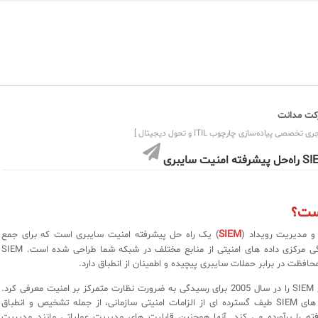
ت مدانت
ی تخصصی پیاده‌سازی چارچوب ITIL و تحول دیجیتال ]
یشرفته امنیت سایبری
SIEM
 و مدیریت رویداد (
) یک راه حل پیشرفته امنیت سایبری است که برای جمع
آوری و همبستگی مرکزی داده های امنیتی از منابع مختلف در شبکه شما طراحی شده است. SIEM
فظت در برابر حملات سایبری پیچیده و اطمینان از انطباق دارد.
گارتنر® اصطلاح SIEM را در سال 2005 برای رسیدگی به ضرورت نظارت متمرکز بر امنیت معرفی کرد.
امروزه، راه حل های SIEM طیف گسترده ای از الزامات امنیتی سازمانی، از جمله تشخیص و انطباق
ته را برآورده می کند. آنها همچنین قابلیت های مدیریت عملیاتی مانند مدیریت