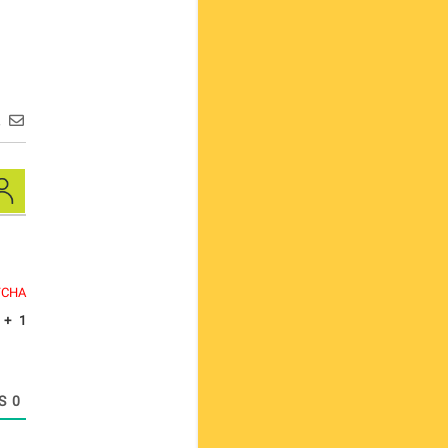
ع
TCHA.
+
1
COMMENTS
0