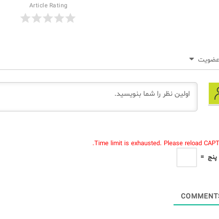
Article Rating
ضویت
Time limit is exhausted. Please reload CAP
پنج
=