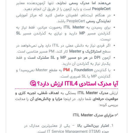
می‌دهند اما مدرک رسمی ندارند.
تنها آزمون‌دهنده معتبر
PeopleCert
است و باید آزمون را از طریق آن انجام دهید.
در هنگام ثبت‌نام، اطمینان حاصل کنید که مرکز آموزشی
نمایندگی رسمی
PeopleCert باشد.
برای رسیدن به
ITIL Master
به‌صورت میانبر، فقط نیاز به
گذراندن مسیر
MP
دارید و نیازی به گذراندن مسیر
SL
نیست.
اگر فردی نیاز به دانش عملی در ITIL دارد ولی نمی‌خواهد در
سطح
استراتژیک و Master
کار کند، PM مسیر مناسبی است.
آزمون
DPI در هر دو مسیر MP و SL مشترک است
و فقط
یک‌بار نیاز به گذراندن آن دارید.
PM
با گذارندن
Foundation
و
به مقطع Master نمی‌رسید! و
گذارندن MP یا SL‌ ضروری است.
آیا مدرک استادی ITIL4 ارزش دارد؟ 🤔
ارزش
مدرک ITIL Master
بستگی به
اهداف شغلی، تجربه کاری و
موقعیت حرفه‌ای
شما دارد. در اینجا
مزایا و چالش‌های آن
را مدانت
بررسی کرده:
✅ مزایای مدرک ITIL Master
اعتبار بین‌المللی بالا
– یکی از معتبرترین مدارک در
حوزه IT Service Management (ITSM) است.