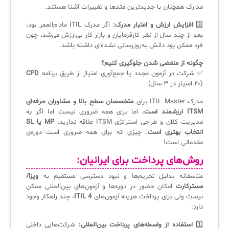
مدارک همچنان با جدیدترین متدها و تغییرات آشنا هستند.
3️⃣
افزایش ارزش و اعتبار مدرک:
اگر مدرک ITIL مادام‌العمر بود،
بعد از چند سال از نظر کارفرمایان و بازار کار بی‌ارزش می‌شد، چون
فرد ممکن بود دانش به‌روزرسانی نشده‌ای داشته باشد.
چگونه از منقضی شدن جلوگیری کنیم؟
✅ شرکت در آزمون مجدد یا جمع‌آوری امتیاز از طریق برنامه
CPD
(۲۰ امتیاز در ۳ سال)
مدرک ITIL Master برای
متخصصان سطح بالا و مشاوران حرفه‌ای
ITSM ارزشمند است
، اما برای همه ضروری نیست اما اگر به
مدیریت کلان و طراحی استراتژی ITSM علاقه ندارید،
MP یا SL
انتخاب بهتری است
. چیزی که برای همه ضروری است دوره‌ی
مقدماتی است!
روش‌های پرداخت برای ایرانیان:
متاسفانه بدلیل تحریم‌ها و نبود دسترسی مستقیم به
ویزا/
مسترکارت
امکان حضور در دوره‌ها و آزمون‌های بین‌المللی ممکن
نیست ولی برای پرداخت هزینه آزمون‌های
ITIL 4
، چند راهکار وجود
دارد:
1️⃣
استفاده از واسطه‌های پرداخت بین‌المللی:
شرکت‌هایی داخلی