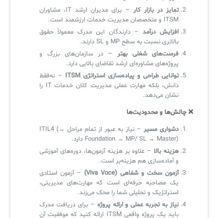
تمایز در بازار کار
– برای مدیران ارشد IT، مشاوران
ITSM و متخصصان مدیریت خدمات ارزشمند است.
افزایش درآمد
– دارندگان این مدرک معمولاً حقوق
بالاتری نسبت به سطح MP و SL دارند.
فرصت‌های شغلی بهتر
– در سازمان‌های بزرگ و
پروژه‌های مشاوره‌ای ارشد تقاضای بالایی دارد.
توانایی طراحی و پیاده‌سازی استراتژی ITSM
– نه‌فقط
دانش، بلکه مهارت عملی مدیریت کلان خدمات IT را
نشان می‌دهد.
❌ چالش‌ها و محدودیت‌ها
دشواری مسیر
– نیاز به عبور از تمام مراحل ITIL4 (→
Foundation → MP/ SL → Master) دارد.
هزینه بالا
– علاوه بر هزینه آزمون‌ها، دوره‌های آموزشی
و آماده‌سازی هم هزینه‌بر است.
آزمون سخت و شفاهی (Viva Voce)
– آزمون استادی
یک مصاحبه حرفه‌ای است که مهارت‌های مدیریتی،
استراتژیک و تحلیلی شما را محک می‌زند.
نیاز به تجربه عملی و ارائه پروژه
– برای دریافت مدرک
باید یک پروژه واقعی ITSM ارائه کنید که موفقیت آن