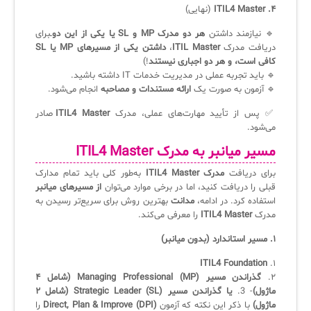
۴. ITIL4 Master
(نهایی)
🔹 نیازمند داشتن
هر دو مدرک MP و SL یا یکی از این دو
ـبرای
دریافت مدرک
ITIL Master
،
داشتن یکی از مسیرهای MP یا SL
کافی است، و هر دو اجباری نیستند
!)
🔹 باید تجربه عملی در مدیریت خدمات IT داشته باشید.
🔹 آزمون به صورت یک
ارائه مستندات و مصاحبه
انجام می‌شود.
✅ پس از تأیید مهارت‌های عملی، مدرک
ITIL4 Master
صادر
می‌شود.
مسیر میانبر به مدرک ITIL4 Master
برای دریافت
مدرک ITIL4 Master
به‌طور کلی باید تمام مدارک
قبلی را دریافت کنید، اما در برخی موارد می‌توان
از مسیرهای میانبر
استفاده کرد. در ادامه،
مدانت
بهترین روش برای سریع‌تر رسیدن به
مدرک
ITIL4 Master
را معرفی می‌کند.
۱. مسیر استاندارد (بدون میانبر)
ITIL4 Foundation
۱.
۲.
گذراندن مسیر Managing Professional (MP) (شامل ۴
ماژول)
- 3.
یا گذراندن مسیر Strategic Leader (SL) (شامل ۲
ماژول)
با ذکر این نکته که آزمون
Direct, Plan & Improve (DPI)
را