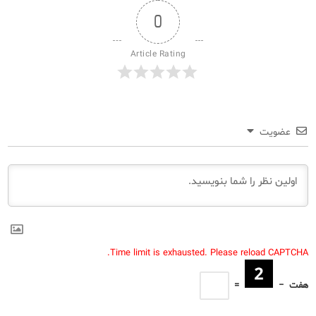
0
Article Rating
عضویت
Time limit is exhausted. Please reload CAPTCHA.
هفت
−
=