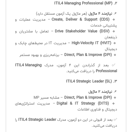
۲. ITIL4 Managing Professional (MP)
📌
نیازمند ۴ ماژول
(هر ماژول یک آزمون مستقل دارد)
🔹
Create, Deliver & Support (CDS)
– مدیریت عملیات و
پشتیبانی خدمات
🔹
Drive Stakeholder Value (DSV)
– تعامل با مشتریان و
ذینفعان
🔹
High-Velocity IT (HVIT)
– مدیریت IT در محیط‌های چابک و
دیجیتال
🔹
Direct, Plan & Improve (DPI)
– برنامه‌ریزی و بهبود مستمر
✅ بعد از گذراندن این ۴ آزمون، مدرک
ITIL4 Managing
Professional
را دریافت می‌کنید.
۳. ITIL4 Strategic Leader (SL)
📌
نیازمند ۲ ماژول
🔹
Direct, Plan & Improve (DPI)
– مشابه مسیر MP
🔹
Digital & IT Strategy (DITS)
– مدیریت استراتژی‌های
دیجیتال و فناوری اطلاعات
✅ بعد از قبولی در این دو آزمون، مدرک
ITIL4 Strategic Leader
را
دریافت می‌کنید.