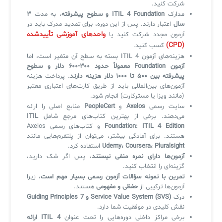
شرکت کنید.
مدارک
ITIL 4 Foundation و سطوح پیشرفته
، به مدت
۳
سال
اعتبار دارند. پس از این دوره، برای تمدید مدرک باید در
واحدهای آموزشی تأییدشده
آزمون مجدد شرکت کنید یا
(CPD)
کسب کنید.
هزینه‌های آزمون ITIL 4 بسته به سطح آن متغیر است، اما
آزمون Foundation معمولاً حدود ۳۰۰-۶۰۰ دلار و سطوح
پیشرفته بین ۵۰۰ تا ۱۰۰۰ دلار هزینه دارند.
پرداخت هزینه
آزمون‌های بین‌المللی باید از طریق کارت‌های اعتباری معتبر
(مانند ویزا یا مسترکارت) انجام شود.
سایت رسمی
Axelos
و
PeopleCert
منابع اصلی را ارائه
می‌دهند. برخی از بهترین کتاب‌های مرجع شامل
ITIL
Foundation: ITIL 4 Edition
و کتاب‌های رسمی Axelos
هستند. برای آمادگی بیشتر، می‌توان از پلتفرم‌هایی مانند
Udemy، Coursera، Pluralsight
استفاده کرد.
آزمون‌ها دارای نمره منفی نیستند
، پس اگر شک دارید،
گزینه‌ای را انتخاب کنید.
تمرین با نمونه سؤالات آزمون رسمی بسیار مهم است
، زیرا
آزمون‌ها ترکیبی از
حفظی و مفهومی
هستند.
درک
Service Value System (SVS) و 7 Guiding Principles
نقش کلیدی در موفقیت شما دارد.
برخی مراکز داخلی دوره‌هایی را تحت عنوان
ITIL 4 ارائه