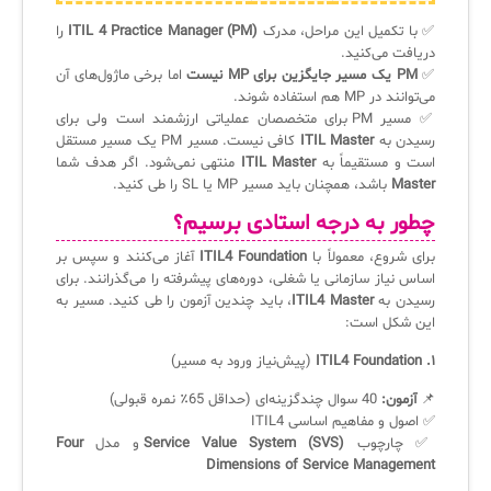
✅ با تکمیل این مراحل، مدرک
ITIL 4 Practice Manager (PM)
را
دریافت می‌کنید.
✅
PM یک مسیر جایگزین برای MP نیست
اما برخی ماژول‌های آن
می‌توانند در MP هم استفاده شوند.
✅ مسیر PM برای متخصصان عملیاتی ارزشمند است ولی برای
رسیدن به
ITIL Master
کافی نیست. مسیر PM یک مسیر مستقل
است و مستقیماً به
ITIL Master
منتهی نمی‌شود. اگر هدف شما
Master
باشد، همچنان باید مسیر MP یا SL را طی کنید.
چطور به درجه استادی برسیم؟
برای شروع، معمولاً با
ITIL4 Foundation
آغاز می‌کنند و سپس بر
اساس نیاز سازمانی یا شغلی، دوره‌های پیشرفته را می‌گذرانند. برای
رسیدن به
ITIL4 Master
، باید چندین آزمون را طی کنید. مسیر به
این شکل است:
۱. ITIL4 Foundation
(پیش‌نیاز ورود به مسیر)
📌
آزمون:
40 سوال چندگزینه‌ای (حداقل 65٪ نمره قبولی)
✅ اصول و مفاهیم اساسی ITIL4
✅ چارچوب
Service Value System (SVS)
و مدل
Four
Dimensions of Service Management