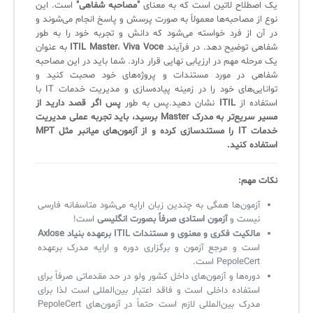
یک اصطلاح لاتین است که به معنای
"مصاحبه شفاهی"
است. این
نوع از مصاحبه‌ها معمولاً به صورت پرسش و پاسخ انجام می‌شوند و
در آن از فرد خواسته می‌شود که دانش و تجربه خود را به طور
شفاهی توضیح دهد. در فرآیند
Viva Voce
،
ITIL Master
به عنوان
یک مرحله مهم در ارزیابی نهایی قرار دارد. شما باید در این مصاحبه
شفاهی در مورد مستندات و پروژه‌های خود صحبت کنید و
توانایی‌های خود را در زمینه پیاده‌سازی و مدیریت خدمات IT با
استفاده از
ITIL
نشان دهید.پس به طور
پس اگر قصد دارید از
مسیر سریع‌تر به مدرک Master برسید، باید تجربه عملی مدیریت
خدمات IT را مستندسازی کرده و از آزمون‌های میانبر مثل MPT
استفاده کنید.
نکات مهم:
آزمون‌ها همگی به چندین زبان ارایه می‌شود متاسفانه فارسی
نیست و
آزمون استادی صرفاً بصورت انگلیسی
است!
مالکیت فکری و معنوی و مستندات ITIL برعهده بنیاد Axlose
است و مرجع آزمون و برگزاری دوره و ارایه مدرک برعهده
PepoleCert است.
دوره‌ها و آزمون‌های داخل کشور ولو در حد مقدماتی صرفاً برای
استفاده داخلی است و فاقد اعتبار بین‌المللی است لذا برای
مدرک بین‌المللی لازم است حتماً در آزمون‌های PepoleCert