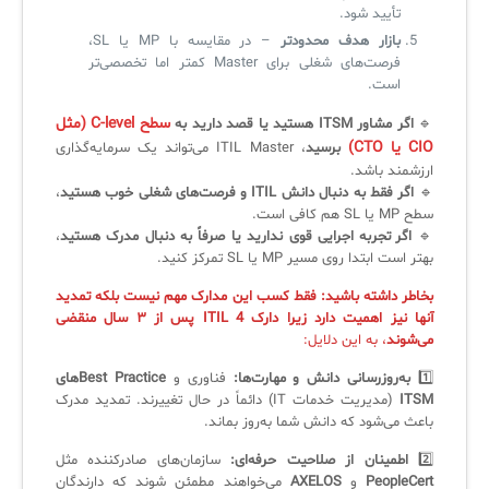
تأیید شود.
بازار هدف محدودتر
– در مقایسه با MP یا SL،
فرصت‌های شغلی برای Master کمتر اما تخصصی‌تر
است.
سطح C-level (مثل
🔹
اگر مشاور ITSM هستید یا قصد دارید به
CIO یا CTO)
برسید
، ITIL Master می‌تواند یک سرمایه‌گذاری
ارزشمند باشد.
🔹
اگر فقط به دنبال دانش ITIL و فرصت‌های شغلی خوب هستید
،
سطح MP یا SL هم کافی است.
🔹
اگر تجربه اجرایی قوی ندارید یا صرفاً به دنبال مدرک هستید
،
بهتر است ابتدا روی مسیر MP یا SL تمرکز کنید.
بخاطر داشته باشید: فقط کسب این مدارک مهم نیست بلکه تمدید
آنها نیز اهمیت دارد زیرا دارک ITIL 4 پس از ۳ سال منقضی
می‌شوند
، به این دلایل:
1️⃣
به‌روزرسانی دانش و مهارت‌ها:
فناوری و
Best Practiceهای
ITSM
(مدیریت خدمات IT) دائماً در حال تغییرند. تمدید مدرک
باعث می‌شود که دانش شما به‌روز بماند.
2️⃣
اطمینان از صلاحیت حرفه‌ای:
سازمان‌های صادرکننده مثل
PeopleCert
و
AXELOS
می‌خواهند مطمئن شوند که دارندگان