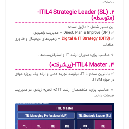
خدمات.
فلافلی_فناوری
سیستم هوشمند مدیریت فروش و فاکتور
-
ITIL4 Strategic Leader (SL)
۲.
(متوسطه)
آرشیو دانلودهای مدانت
سامانه مدیریت امنیت اطلاعات
این مسیر شامل ۲ ماژول است:
✅
Direct, Plan & Improve (DPI)
– مدیریت راهبردی
✧
Digital & IT Strategy (DITS)
✅
– راهبردهای دیجیتال و فناوری
اطلاعات
سلف سرویس کاربران
🔹 مناسب برای: مدیران ارشد IT و استراتژیست‌ها.
سامانه مدیریت دارایی‌ها [Asset Explorer]
۳.
ITIL4 Master
-(پیشرفته)
سامانه مدیریت پشتیبانی مشتریان
✅ بالاترین سطح ITIL، نیازمند تجربه عملی و ارائه یک پروژه موفق
در حوزه ITSM.
DDI
🔹 مناسب برای: متخصصان ارشد IT که تجربه زیادی در مدیریت
خدمات دارند.
◉
ManageEngine Malware Protection Plus
سامانه مدیریت دسترسی ممتاز