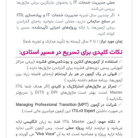
عملی مدیریت خدمات IT
را به‌عنوان جایگزین برخی ماژول‌ها
بررسی می‌کنند.
اگر چندین سال تجربه
مدیریت خدمات IT و پیاده‌سازی ITIL
در سطح سازمانی
دارید، ممکن است بتوانید به‌جای گذراندن
برخی آزمون‌ها، با ارائه
پروژه‌های اجرایی تأییدشده
، مسیر را
کوتاه کنید.
زمان مورد نیاز:
۱ تا ۲ سال (بسته به تأیید مدارک و تجربه شما)
نکات کلیدی برای تسریع در مسیر استادی:
✅
استفاده از آزمون‌های آنلاین و بوت‌کمپ‌های فشرده
(برخی مراکز
آموزشی رسمی دوره‌های فشرده برای گذراندن ماژول‌ها دارند.)
✅
قبولی در یک آزمون در هر بار ثبت‌نام
(به‌جای فاصله زیاد بین
آزمون‌ها، برنامه منظم داشته باشید.)
✅
تمرکز بر ماژول‌های استراتژیک و کلیدی
(اگر هدف شما ITIL
Master است، بهتر است ماژول‌های DPI و DITS را سریع‌تر
بگذرانید.)
✅
شرکت در آزمون Managing Professional Transition (MPT)
در صورت داشتن
ITILv3 Expert
این آزمون میانبری عالی است.)
🔹
نکته مهم:
آزمون ITIL Master فقط به زبان
انگلیسی
ارائه
می‌شود و نیازمند ارائه
پروژه عملی
است. پس آزمون کتبی ندارد
بلکه ارایه پروژه و مصاحبه است که به آن
"Viva Voce"
می گویند و