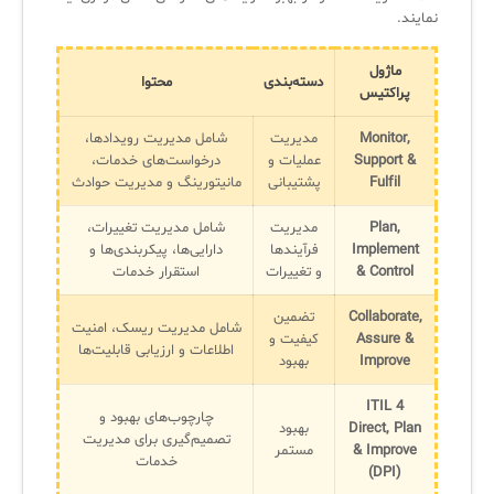
نمایند.
ماژول
دسته‌بندی
محتوا
پراکتیس
Monitor,
مدیریت
شامل مدیریت رویدادها،
Support &
عملیات و
درخواست‌های خدمات،
Fulfil
پشتیبانی
مانیتورینگ و مدیریت حوادث
Plan,
مدیریت
شامل مدیریت تغییرات،
Implement
فرآیندها
دارایی‌ها، پیکربندی‌ها و
& Control
و تغییرات
استقرار خدمات
Collaborate,
تضمین
شامل مدیریت ریسک، امنیت
Assure &
کیفیت و
اطلاعات و ارزیابی قابلیت‌ها
Improve
بهبود
ITIL 4
چارچوب‌های بهبود و
Direct, Plan
بهبود
تصمیم‌گیری برای مدیریت
& Improve
مستمر
خدمات
(DPI)