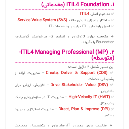
۱.
ITIL4 Foundation
(مقدماتی)
✦
ISO/IEC 20000
اصطلاحات و تعاریف مرتبط با ITIL4
پلاگین‌های سرویس دسک پلاس
ITIL4
✅ مفاهیم اصلی
ثبت‌نام در دوره‌های آموزشی تخصصی
کازیو
لیست کامل 34 تمرین ITIL4
راهکارهای مدیریتی فناوری اطلاعات برای مراکز آموزشی و دانشگاه‌ها
Service Value System (SVS)
✅ ساختار و اجزای کلیدی مانند
✅ اصول راهنمای ITIL برای بهبود خدمات IT
لیست دوره‌ها
🔹 مناسب برای: تازه‌کاران و افرادی که می‌خواهند گواهینامه
✦
✦
✦
مقالات آموزشی
Foundation
را بگیرند.
مدیریت خدمات سازمانی
مدیریت خدمات منابع انسانی
آموزش سیستم مدیریت خدمات فناوری اطلاعات
-
ITIL4 Managing Professional (MP)
۲.
(متوسطه)
CIs Control
سرویس دسک پلاس MSP
نکته‌های کلیدی برای مدیر انفورماتیک
این مسیر شامل ۴ ماژول است:
مجموعه راهکارهای آیناک
آموزش‌ ویدیویی مفاهیم سرویس دسک
اندپوینت سنترال [سامانه مدیریت نقاط پایانی]
Create, Deliver & Support (CDS)
✅
– مدیریت ارائه و
پشتیبانی خدمات
ITIL & SDP
AD360
Drive Stakeholder Value (DSV)
✅
– افزایش ارزش برای
مشتریان
High-Velocity IT (HVIT)
✅
– مدیریت IT در سازمان‌های چابک
◆
◆
و دیجیتال
Direct, Plan & Improve (DPI)
✅
– مدیریت استراتژی و بهبود
Log360 ابزار SIEM
آموزش فارسی ITIL4
مستمر
چارچوب ITIL برای همه
برنامه‌ساز هوشمند App Creator
🔹 مناسب برای: مدیران IT، مشاوران و متخصصان مدیریت