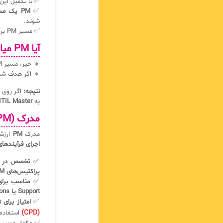
ین مراحل، مدرک
PM یک مسیر جایگزین برای MP نیست
✅
شوند.
✅ مسیر PM برای متخصصان عملیاتی ارزشمند است ولی برای رسیدن به
آیا PM میانبری برای Master است؟
🔸 خیر، مسیر PM یک مسیر مستقل است و مستقیماً به
 اگر هدف شما
اگر روی
نتیجه:
ITIL Master
به
مدرک ITIL 4 Practice Manager (PM) چه ارزشی دارد؟
ی به
PM
مدرک
رای فرآیندهای ITSM
یندهای ITIL
✅
پراکتیس‌های ITSM
 و تکنیکال
✅
Support یا IT Operations
یر مدارک ITIL
✅
(CPD)
ده شود.