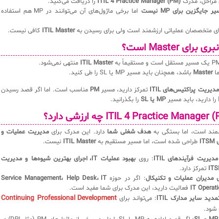
را دریافت می‌کنید.
ITIL 4 Practice Manager (PM)
✅ با تکمیل ا
اما برخی ماژول‌های آن می‌توانند در MP هم استفاده
کافی نیست.
ITIL Master
منتهی نمی‌شود.
ITIL Master
باشد، همچنان باید مسیر MP یا SL را طی کنید.
Master

مناسب است. اما اگر قصد رسیدن
PM
تمرکز دارید، مسیر
مدیریت پراکتیس‌های ITIL
را بگذرانید.
MP یا SL
را دارید، باید مسیر
مدیریت عملیات و
دارد. این مدرک برای
هدف شغلی شما
ارزشمند است، اما بستگ
نیست.
ITIL Master
طراحی شده است، اما مسیر مستقیم به
اج
بهبود عملیات IT، اجرای بهترین شیوه‌ها و مدیریت
: روی
تخصص در مدیریت فرآ
تمرکز دارد.
Service Management، Help Desk، IT
: اگر در حوزه
مناسب برای مدیران عملیات
فعالیت دارید، این مدرک برای شما مفید است.
Continuing Professional Development
: می‌تواند برای
امتیاز برای تمدید سا
استفا