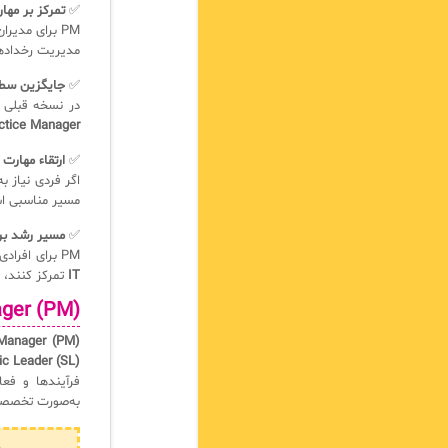
✅
تمرکز بر مهار
PM برای مدیران IT و تیم‌هایی مناسب است که درگیر
مدیریت رخدادها
✅
جایگزین سطح Intermediate در v3
در نسخه قبلی ITIL، مسیرهای تخصصی مثل
Practice Manager جایگزین شد
✅
ارتقاء مهارت
اگر فردی نیاز به دانش عملی در
مسیر مناسبی ا
✅
مسیر رشد برای متخص
PM برای افرادی طراحی شده که می‌خواهند روی
IT
تمرکز کنند، ب
Manager (PM
 Manager (PM)
ic Leader (SL)
فرآیندها و فعا
به‌صورت تخصصی 