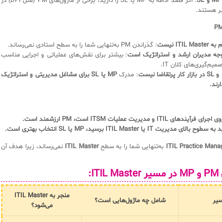
: اگر قصد ادامه به MP یا SL را دارید، برخی از ماژول‌های PM (مثل DPI) در
ر هستند.
ITIL نیست
: گذراندن PM به‌تنهایی شما را به سطح استادی نمی‌رساند.
وجه مدیران ارشد و استراتژیک است
: بیشتر برای نقش‌های عملیاتی و اجرایی مناسب
یم‌گیری‌های کلان IT.
: مدرک
MP یا SL برای مشاغل مدیریتی و استراتژیک
رند.
ی ITIL و مدیریت عملیات ITSM است، PM ارزشمند است.
لای مدیریت IT یا ITIL Master برسید، MP یا SL انتخاب بهتری است.
ITIL Practice Mana
به‌تنهایی شما را به سطح
ITIL Master
نمی‌رساند، زیرا هدف آن
IT:
منجر به ITIL Master
یر
شامل چه ماژول‌هایی است؟
می‌شود؟