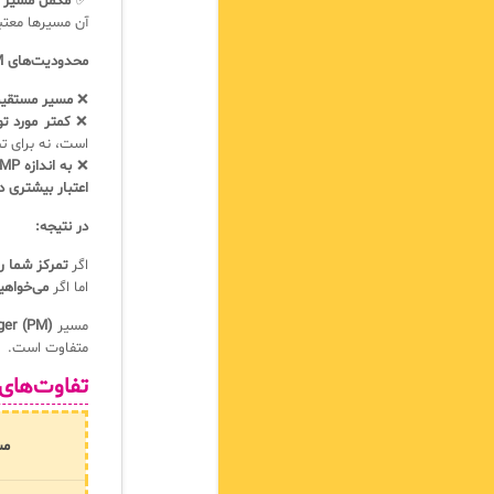
✅
مکمل مسیر MP و SL
آن مسیرها معتب
محدودیت‌های PM
❌
مسیر مستقیم به  Master
❌
کمتر مورد ت
است، نه برای تصم
❌
به اندازه MP و SL در بازار کار پرتقاضا نیست
اعتبار بیشتری دا
در نتیجه:
اگر
تمرکز شما روی اجرای فرآیندها
اما اگر
می‌خواهید به سطوح با
مسیر
ger (PM)
متفاوت است.
تفاوت‌های PM و MP در مسیر IL Master
مس