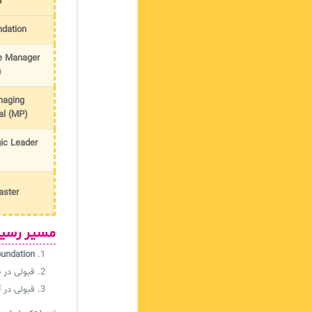
م
ndation
ce Manager
)
naging
al (MP)
gic Leader
aster
مسیر رسیدن به مدرک PM
oundation
قبولی در
چ
قبولی در 