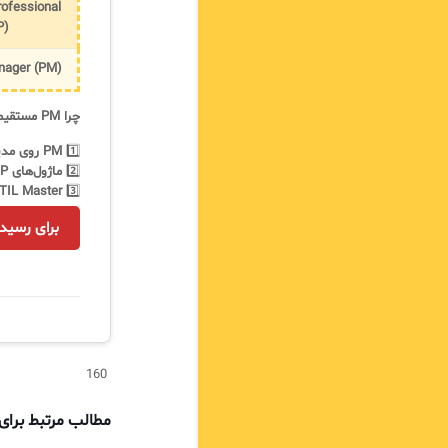
ofessional
P)
nager (PM)
چرا PM مستقیماً به Master نمی‌رسد؟
1️⃣
PM روی مدیریت عملیات تمرکز دارد، نه استراتژی کلان IT.
2️⃣
ماژول‌های MP شامل بخش‌های استراتژیک و اجرایی ITSM است، که برای Master ضروری‌اند.
3️⃣
ITIL Master نیاز به درک جامعی از Value Streams و Delivery دارد که در مسیر MP ارائه م
برای رسید
160
مطالب مرتبط برا