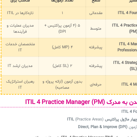
سیر
سطح
تعداد آزمون‌ها
مناسب برای
ITIL 4 Fou
مقدماتی
۱
تازه‌کارها در ITIL
ITIL 4 Practi
۵ (۴ آزمون پراکتیس +
مدیران عملیات و
متوسط
(PM
DPI)
فرآیندها
ITIL 4 Ma
متخصصان خدمات
پیشرفته
۴ (MP کامل)
IT
Profession
ITIL 4 Strate
پیشرفته
۲ (SL کامل)
مدیران ارشد IT
(SL)
بدون آزمون (ارائه پروژه و
رهبران استراتژیک
ITIL 4 M
حرفه‌ای
مصاحبه)
IT
ITIL 4 Practice Manager ()
ITIL 4 F
هار ماژول پراکتیس ITIL
(Practice Areas)
آزمون
Direct, Plan & Improve (DPI)