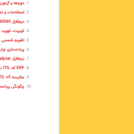
دوره‌ها و آزمون‌های
اصطلاحات و تعاری
نرم‌افزار PAM360
کوبیت، کووید 
تقویم شمسی 
پیاده‌سازی چارچوب ITIL در 
نرم‌افزار EventLog Analyzer
ERP که ITIL نیست!
مقایسه ITIL v3 با ITIL4
چگونگی پیاده‌سازی چارچوب TIL‌