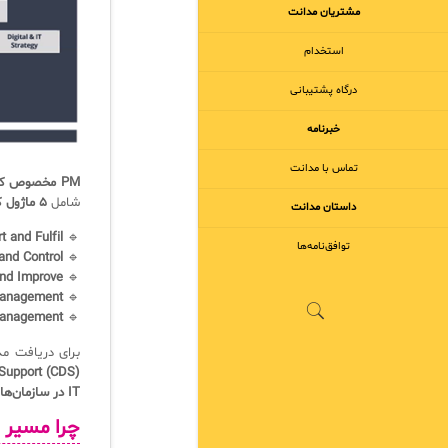
مشتریان مدانت
استخدام
درگاه پشتیبانی
خبرنامه
تماس با مدانت
PM مخصوص کسانی است که می‌خواهند مهارت‌های اجرایی خود را در ITSM تقویت کنند.
شامل
۵ ماژول کلیدی
داستان مدانت
t and Fulfil
🔹
توافق‌نامه‌ها
and Control
🔹
and Improve
🔹
Management
🔹
Management
🔹
برای دریافت م
Support (CDS)
IT در سازمان‌ها هستید، PM مسیر شماست!
چرا مسیر ITIL 4 Practice Manager (PM) اضافه شده است؟