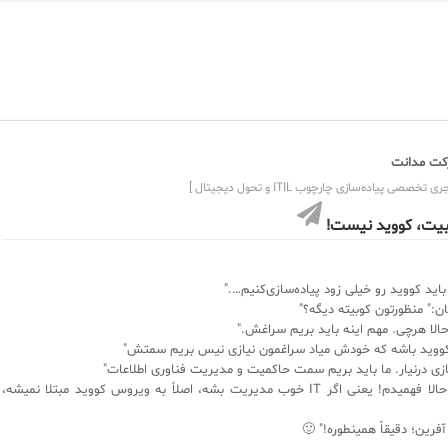
ت مدانت
ی تخصصی پیاده‌سازی چارچوب ITIL و تحول دیجیتال ]
بیت، کووید نیست!
 باید کووید رو خیلی زود پیاده‌سازی‌کنیم…."
ن:" منظورتون کوبیته دیگه؟"
الا هرچی. مهم اینه باید بریم سراغش."
کووید باشه که خودش میاد سراغمون نیازی نیس بریم سمتش"
ازی درنیار. ما باید بریم سمت حاکمیت و مدیریت فناوری اطلاعات"
کارشناس:"آها! حالا فهمیدم! یعنی اگر IT خوب مدیریت بشه، اصلاً به ویروس‌ کووید مبتلا نمیشه،
فرین؛ دقیقاً همینطوره!" 🙂