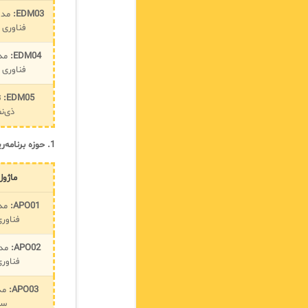
EDM03:
مدی
فناوری 
EDM04:
مدی
فناوری 
EDM05:
ت
ذی‌ن
1. حوزه برنامه‌ریزی و سازماندهی (APO)
ماژول BIT
APO01:
مدی
فناوری
APO02:
مدی
فناوری
APO03:
مد
سا