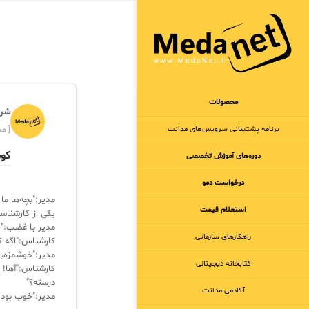
محصولات
شرک
برنامه‌ پشتیبانی سرویس‌های مدانت
[ مجر
کو
دوره‌های آموزش تخصصی
درخواست دمو
مدیر:"بچه‌ها ما
استعلام قیمت
یکی از کارشناسا
مدیر با غضب:"ح
راهکارهای سازمانی
کارشناس:"اگه 
مدیر:"خوشمزه‌ب
کتابخانه دیجیتالی
درسته؟"
آکادمی مدانت
مدیر:"خوب بود آ