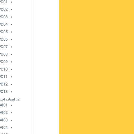
O01:
O02:
O03:
O04:
O05:
O06:
O07:
O08:
O09:
O10:
O11:
O12:
O13:
ایجاد، اجرا و پیاده‌ساز
AI01:
AI02:
AI03:
AI04: