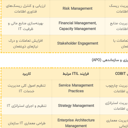
ریت ریسک
ارزیابی و کنترل ریسک‌های
Risk Management
اطلاعات
فناوری اطلاعات
ریت منابع
Financial Management,
بهینه‌سازی منابع مالی و
اطلاعات
Capacity Management
ظرفیت IT
عاملات با
افزایش تعاملات و درک
Stakeholder Engagement
فعان
نیازهای ذی‌نفعان
CO
فرایند ITIL مرتبط
کاربرد
ریت چارچوب
Service Management
تنظیم اصول کلی مدیریت
 اطلاعات
Practices
خدمات IT
ریت استراتژی
Strategy Management
تنظیم و اجرای استراتژی IT
 اطلاعات
یریت معماری
Enterprise Architecture
طراحی معماری IT سازمان
زمانی
Management