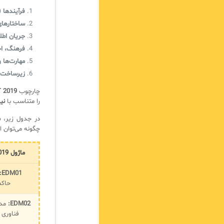
فرآیندها (Processes
ساختارهای سازمانی (es
جریان اطلاعات و خدم
فرهنگ، اخلاق و رفتار 
مهارت‌ها و شایستگی‌ها
زیرساخت‌ها و برنام
چارچوب
 2019
را متناسب با
نی
در جدول زیر،
م
چگونه می‌توان ا
ماژول COBIT 2019
EDM01:
حاکم
EDM02:
مدی
فناوری 