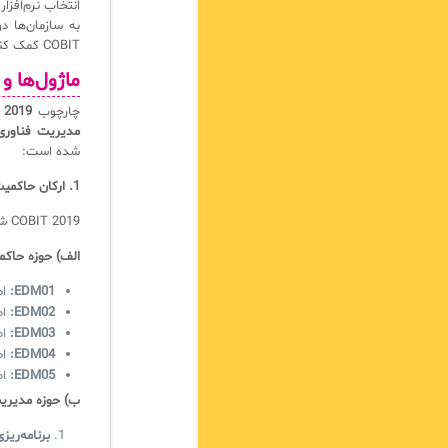
انتخاب نرم‌افزار
به سازمان‌ها د
COBIT کمک کند و به بهینه‌سازی عملکرد کلی سازمان منجر شود.
ماژول‌ها و
چارچوب
 2019
مدیریت فناوری
شده است:
1. ارکان حاکمیت و مدیریت (Governance & Management Objectives)
COBIT 2019 شامل 40 هدف حاکمیتی و مدیریتی است که در دو حوزه کلی دسته‌بندی می‌شوند:
الف) حوزه حاکمیت (ce Domain
EDM01:
اط
EDM02:
اط
EDM03:
اط
EDM04:
اط
EDM05:
اط
ب) حوزه مدیریت (ement Domain
برنامه‌ریزی و سازمان