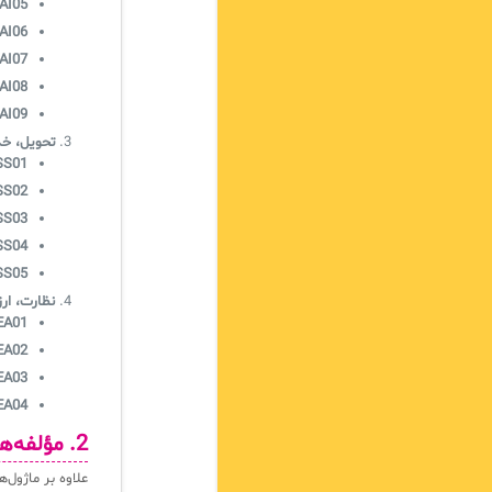
AI05:
AI06:
AI07:
AI08:
AI09:
تحویل، خدمت‌رسانی 
S01:
S02:
S03:
S04:
S05:
نظارت، ارزیابی و بهبود 
A01:
A02:
A03:
A04:
2. مؤلفه‌های حاکمیت در COBIT 2019
علاوه بر ماژول‌های بالا، 19