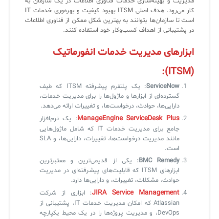
مدیریت و بهینه‌سازی خدمات فناوری اطلاعات در یک سازمان به
کازیو
لیست کامل 34 تمرین ITIL4
راهکارهای مدیریتی فناوری اطلاعات برای مراکز آموزشی و دانشگاه‌ها
کار می‌رود. هدف اصلی ITSM بهبود کیفیت و بهره‌وری خدمات IT
لیست دوره‌ها
است تا سازمان‌ها بتوانند به بهترین شکل ممکن از فناوری اطلاعات
در پشتیبانی از اهداف کسب‌وکار خود استفاده کنند.
✦
✦
✦
مقالات آموزشی
ابزارهای مدیریت خدمات انفورماتیک
مدیریت خدمات سازمانی
مدیریت خدمات منابع انسانی
آموزش سیستم مدیریت خدمات فناوری اطلاعات
(ITSM):
CIs Control
سرویس دسک پلاس MSP
نکته‌های کلیدی برای مدیر انفورماتیک
ServiceNow
: یک پلتفرم پیشرفته ITSM که طیف
مجموعه راهکارهای آیناک
آموزش‌ ویدیویی مفاهیم سرویس دسک
اندپوینت سنترال [سامانه مدیریت نقاط پایانی]
گسترده‌ای از ابزارها و ماژول‌ها را برای مدیریت خدمات،
دارایی‌ها، حوادث، درخواست‌ها، و تغییرات ارائه می‌دهد.
ITIL & SDP
AD360
ManageEngine ServiceDesk Plus
: یک نرم‌افزار
جامع برای مدیریت خدمات IT که شامل ماژول‌هایی
مانند مدیریت درخواست‌ها، تغییرات، دارایی‌ها، و SLA
◆
◆
است.
BMC Remedy
: یکی از قدیمی‌ترین و معتبرترین
Log360 ابزار SIEM
آموزش فارسی ITIL4
ابزارهای ITSM که قابلیت‌های پیشرفته‌ای در مدیریت
حوادث، مشکلات، تغییرات، و دارایی‌ها دارد.
چارچوب ITIL برای همه
برنامه‌ساز هوشمند App Creator
JIRA Service Management
: ابزاری از شرکت
فلافلی_فناوری
سیستم هوشمند مدیریت فروش و فاکتور
Atlassian که امکان مدیریت خدمات IT، پشتیبانی از
DevOps، و مدیریت پروژه‌ها را در یک محیط یکپارچه