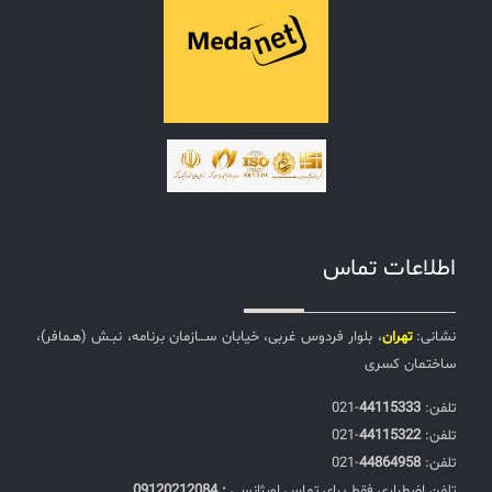
اطلاعات تماس
نشانی:
تهران
، بلوار فردوس غربی، خیابان ســـازمان برنامه، نبـش (هـمافر)،
ساختمان کسری
تلفن:‌
44115333
-021
تلفن:‌
44115322
-021
تلفن:‌
44864958
-021
تلفن اضطراری فقط برای تماس اورژانسی
: 09120212084