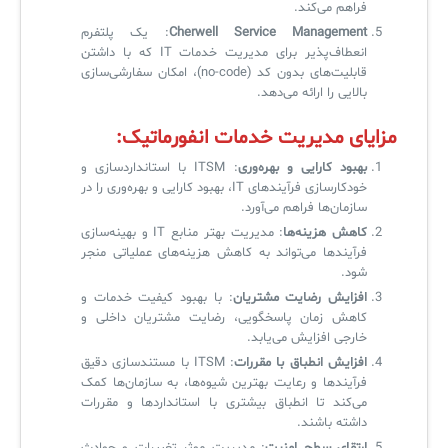
آرشیو دانلودهای مدانت
سامانه مدیریت امنیت اطلاعات
فراهم می‌کند.
Cherwell Service Management
: یک پلتفرم
انعطاف‌پذیر برای مدیریت خدمات IT که با داشتن
✧
قابلیت‌های بدون کد (no-code)، امکان سفارشی‌سازی
بالایی را ارائه می‌دهد.
سلف سرویس کاربران
مزایای مدیریت خدمات انفورماتیک:
سامانه مدیریت دارایی‌ها [Asset Explorer]
بهبود کارایی و بهره‌وری
: ITSM با استانداردسازی و
خودکارسازی فرآیندهای IT، بهبود کارایی و بهره‌وری را در
سامانه مدیریت پشتیبانی مشتریان
سازمان‌ها فراهم می‌آورد.
DDI
کاهش هزینه‌ها
: مدیریت بهتر منابع IT و بهینه‌سازی
فرآیندها می‌تواند به کاهش هزینه‌های عملیاتی منجر
شود.
◉
افزایش رضایت مشتریان
: با بهبود کیفیت خدمات و
کاهش زمان پاسخگویی، رضایت مشتریان داخلی و
ManageEngine Malware Protection Plus
خارجی افزایش می‌یابد.
افزایش انطباق با مقررات
: ITSM با مستندسازی دقیق
سامانه مدیریت دسترسی ممتاز
فرآیندها و رعایت بهترین شیوه‌ها، به سازمان‌ها کمک
می‌کند تا انطباق بیشتری با استانداردها و مقررات
سامانه مدیریت و مانیتورینگ شبکه
داشته باشند.
سامانه آزمون آنلاین