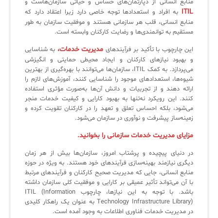
منابع انسانی از دپارتمان‌های حساس و حیاتی سازمان‌هاست و
ITIL
به افراد و استعدادها توجه خاصی دارد زیرا اعتقاد دارد که
لیست دوره‌ها
منابع انسانی، قلب هر سازمانی هستند و موفقیت سازمان به طور
✦
✦
✦
مقالات آموزشی
مستقیم به توانمندی‌ها و رضایت کارکنان وابسته است.
مدیریت خدمات،
این چارچوب با تأکید بر فرآیندهای
به شناسایی
مدیریت خدمات سازمانی
مدیریت خدمات منابع انسانی
آموزش سیستم مدیریت خدمات فناوری اطلاعات
و بهبود نیازهای کارکنان و ایجاد محیطی حمایتی و انگیزشی
CIs Control
سرویس دسک پلاس MSP
نکته‌های کلیدی برای مدیر انفورماتیک
می‌پردازد. به کمک ITIL، سازمان‌ها می‌توانند با بهره‌گیری از بهترین
شیوه‌ها، استعدادهای موجود را شناسایی کنند، آموزش‌های لازم را
مجموعه راهکارهای آیناک
آموزش‌ ویدیویی مفاهیم سرویس دسک
اندپوینت سنترال [سامانه مدیریت نقاط پایانی]
ارائه دهند و از تجربیات و دانش آن‌ها به‌صورت مؤثری استفاده
کنند. این رویکرد نه‌تنها به بهبود کارایی و کیفیت خدمات منجر
ITIL & SDP
AD360
می‌شود، بلکه احساس تعلق و تعهد را در کارکنان تقویت کرده و
زمینه‌ساز پیشرفت و نوآوری در سازمان می‌شود.
مزایای مدیریت خدمات سازمانی را بخوانید.
◆
◆
در دنیای پیچیده و پرشتاب امروز، سازمان‌ها بیش از هر زمان
Log360 ابزار SIEM
آموزش فارسی ITIL4
دیگری نیازمند بهینه‌سازی فرآیندهای خود هستند. به ویژه در حوزه
منابع انسانی، جایی که مدیریت صحیح کارکنان و فرآیندهای مرتبط
چارچوب ITIL برای همه
برنامه‌ساز هوشمند App Creator
با آن می‌تواند تأثیر عمیقی بر کارایی و موفقیت کلی سازمان داشته
باشد. با توجه به این نیازها، چارچوب ITIL (Information
فلافلی_فناوری
سیستم هوشمند مدیریت فروش و فاکتور
Technology Infrastructure Library) به عنوان یک راهکار کلیدی
در مدیریت خدمات فناوری اطلاعات به وجود آمده است.
آرشیو دانلودهای مدانت
سامانه مدیریت امنیت اطلاعات