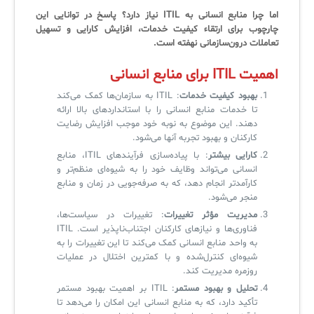
اما چرا منابع انسانی به ITIL نیاز دارد؟ پاسخ در توانایی این
چارچوب برای ارتقاء کیفیت خدمات، افزایش کارایی و تسهیل
✧
تعاملات درون‌سازمانی نهفته است.
سلف سرویس کاربران
اهمیت ITIL برای منابع انسانی
سامانه مدیریت دارایی‌ها [Asset Explorer]
بهبود کیفیت خدمات
: ITIL به سازمان‌ها کمک می‌کند
تا خدمات منابع انسانی را با استانداردهای بالا ارائه
سامانه مدیریت پشتیبانی مشتریان
دهند. این موضوع به نوبه خود موجب افزایش رضایت
کارکنان و بهبود تجربه آنها می‌شود.
DDI
کارایی بیشتر
: با پیاده‌سازی فرآیندهای ITIL، منابع
انسانی می‌تواند وظایف خود را به شیوه‌ای منظم‌تر و
کارآمدتر انجام دهد، که به صرفه‌جویی در زمان و منابع
◉
منجر می‌شود.
مدیریت مؤثر تغییرات
: تغییرات در سیاست‌ها،
ManageEngine Malware Protection Plus
فناوری‌ها و نیازهای کارکنان اجتناب‌ناپذیر است. ITIL
به واحد منابع انسانی کمک می‌کند تا این تغییرات را به
سامانه مدیریت دسترسی ممتاز
شیوه‌ای کنترل‌شده و با کمترین اختلال در عملیات
روزمره مدیریت کند.
سامانه مدیریت و مانیتورینگ شبکه
تحلیل و بهبود مستمر
: ITIL بر اهمیت بهبود مستمر
تأکید دارد، که به منابع انسانی این امکان را می‌دهد تا
سامانه آزمون آنلاین