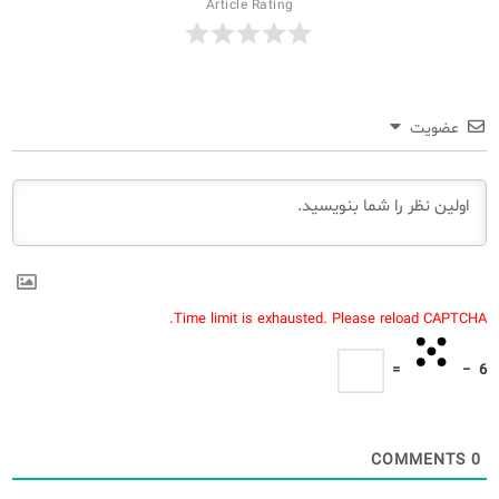
Article Rating
عضویت
Time limit is exhausted. Please reload CAPTCHA.
=
−
6
COMMENTS
0