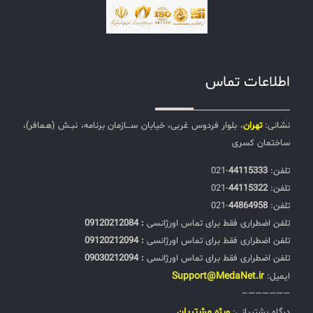
اطلاعات تماس
نشانی:
تهران
، بلوار فردوس غربی، خیابان ســـازمان برنامه، نبـش (هـمافر)،
ساختمان کسری
تلفن:‌
44115333
-021
تلفن:‌
44115322
-021
تلفن:‌
44864958
-021
تلفن اضطراری فقط برای تماس اورژانسی
: 09120212084
تلفن اضطراری فقط برای تماس اورژانسی
: 09120212094
تلفن اضطراری فقط برای تماس اورژانسی
: 09030212094
Support@MedaNet.ir
ایمیل:
——————–
ويژه مشتریان
درگاه پشتیبانی: