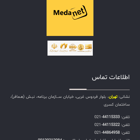
اطلاعات تماس
نشانی:
تهران
، بلوار فردوس غربی، خیابان ســـازمان برنامه، نبـش (هـمافر)،
ساختمان کسری
تلفن:‌
44115333
-021
تلفن:‌
44115322
-021
تلفن:‌
44864958
-021