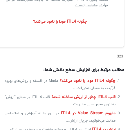
فرآیند مشخص نیست
چگونه ITIL4 مودا را نابود می‌کند؟
323
مطالب مرتبط برای افزایش سطح دانش شما:
چگونه ITIL4 مودا را نابود می‌کند؟
Muda در فلسفه و روش‌های بهبود
فرآیند، به معنای هدررفت...
قلب ITIL4 چطور از ارزش ساخته شده؟
قلب ITIL 4 بر مبنای “ارزش”
به‌عنوان محور اصلی مدیریت...
مفهوم Value Stream در ITIL4
در این مقاله آموزشی و اختصاصی
مدانت می‌خوانید: جریان ارزش...
ارزش در ITIL4
ارزش در ITIL4 به معنای منفعت و سودمندی است که...