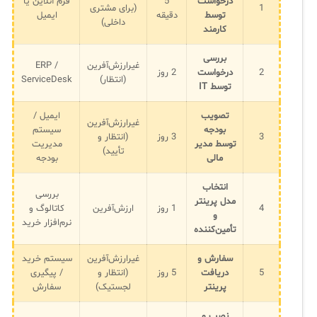
درخواست
5
فرم آنلاین یا
1
(برای مشتری
توسط
دقیقه
ایمیل
داخلی)
کارمند
بررسی
غیرارزش‌آفرین
ERP /
2
درخواست
2 روز
(انتظار)
ServiceDesk
توسط IT
تصویب
ایمیل /
غیرارزش‌آفرین
بودجه
سیستم
3
3 روز
(انتظار و
توسط مدیر
مدیریت
تأیید)
مالی
بودجه
انتخاب
بررسی
مدل پرینتر
4
1 روز
ارزش‌آفرین
کاتالوگ و
و
نرم‌افزار خرید
تأمین‌کننده
سفارش و
غیرارزش‌آفرین
سیستم خرید
5
دریافت
5 روز
(انتظار و
/ پیگیری
پرینتر
لجستیک)
سفارش
نصب و