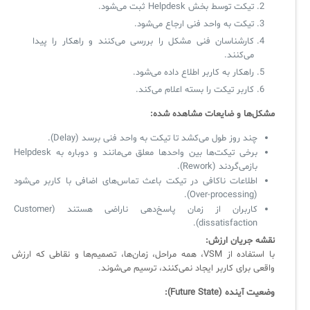
تیکت توسط بخش Helpdesk ثبت می‌شود.
آرشیو دانلودهای مدانت
سامانه مدیریت امنیت اطلاعات
تیکت به واحد فنی ارجاع می‌شود.
کارشناسان فنی مشکل را بررسی می‌کنند و راهکار را پیدا
می‌کنند.
✧
راهکار به کاربر اطلاع داده می‌شود.
کاربر تیکت را بسته اعلام می‌کند.
سلف سرویس کاربران
مشکل‌ها و ضایعات مشاهده شده:
سامانه مدیریت دارایی‌ها [Asset Explorer]
چند روز طول می‌کشد تا تیکت به واحد فنی برسد (Delay).
سامانه مدیریت پشتیبانی مشتریان
برخی تیکت‌ها بین واحدها معلق می‌مانند و دوباره به Helpdesk
بازمی‌گردند (Rework).
DDI
اطلاعات ناکافی در تیکت باعث تماس‌های اضافی با کاربر می‌شود
(Over-processing).
کاربران از زمان پاسخ‌دهی ناراضی هستند (Customer
◉
dissatisfaction).
نقشه جریان ارزش:
ManageEngine Malware Protection Plus
با استفاده از VSM، همه مراحل، زمان‌ها، تصمیم‌ها و نقاطی که ارزش
واقعی برای کاربر ایجاد نمی‌کنند، ترسیم می‌شوند.
سامانه مدیریت دسترسی ممتاز
وضعیت آینده (Future State):
سامانه مدیریت و مانیتورینگ شبکه