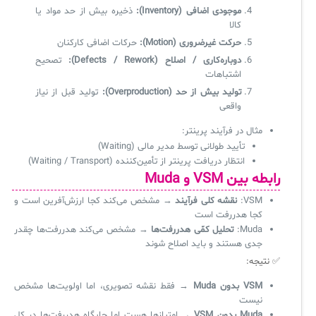
موجودی اضافی (Inventory):
ذخیره بیش از حد مواد یا
کالا
حرکت غیرضروری (Motion):
حرکات اضافی کارکنان
دوباره‌کاری / اصلاح (Defects / Rework):
تصحیح
اشتباهات
تولید بیش از حد (Overproduction):
تولید قبل از نیاز
واقعی
مثال در فرآیند پرینتر:
تأیید طولانی توسط مدیر مالی (Waiting)
انتظار دریافت پرینتر از تأمین‌کننده (Waiting / Transport)
رابطه بین VSM و Muda
VSM:
نقشه کلی فرآیند
→ مشخص می‌کند کجا ارزش‌آفرین است و
کجا هدررفت است
Muda:
تحلیل کمّی هدررفت‌ها
→ مشخص می‌کند هدررفت‌ها چقدر
جدی هستند و باید اصلاح شوند
✅ نتیجه:
VSM بدون Muda
→ فقط نقشه تصویری، اما اولویت‌ها مشخص
نیست
Muda بدون VSM
→ امتیازها هست اما جایگاه هدررفت‌ها در کل