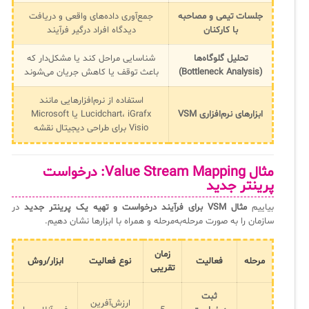
جلسات تیمی و مصاحبه
جمع‌آوری داده‌های واقعی و دریافت
با کارکنان
دیدگاه افراد درگیر فرآیند
تحلیل گلوگاه‌ها
شناسایی مراحل کند یا مشکل‌دار که
(Bottleneck Analysis)
باعث توقف یا کاهش جریان می‌شوند
استفاده از نرم‌افزارهایی مانند
ابزارهای نرم‌افزاری VSM
Lucidchart، iGrafx یا Microsoft
Visio برای طراحی دیجیتال نقشه
مثال Value Stream Mapping: درخواست
پرینتر جدید
بیاییم
مثال VSM برای فرآیند درخواست و تهیه یک پرینتر جدید
در
سازمان را به صورت مرحله‌به‌مرحله و همراه با ابزارها نشان دهیم.
زمان
مرحله
فعالیت
نوع فعالیت
ابزار/روش
تقریبی
ثبت
ارزش‌آفرین