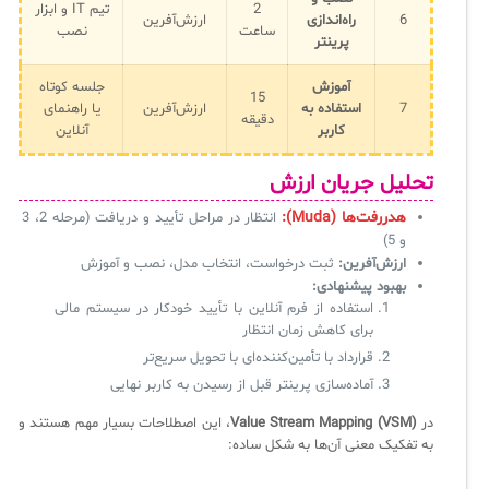
2
تیم IT و ابزار
6
راه‌اندازی
ارزش‌آفرین
ساعت
نصب
پرینتر
آموزش
جلسه کوتاه
15
7
استفاده به
ارزش‌آفرین
یا راهنمای
دقیقه
کاربر
آنلاین
تحلیل جریان ارزش
هدررفت‌ها (Muda):
انتظار در مراحل تأیید و دریافت (مرحله 2، 3
و 5)
ارزش‌آفرین:
ثبت درخواست، انتخاب مدل، نصب و آموزش
بهبود پیشنهادی:
استفاده از فرم آنلاین با تأیید خودکار در سیستم مالی
برای کاهش زمان انتظار
قرارداد با تأمین‌کننده‌ای با تحویل سریع‌تر
آماده‌سازی پرینتر قبل از رسیدن به کاربر نهایی
در
Value Stream Mapping (VSM)
، این اصطلاحات بسیار مهم هستند و
به تفکیک معنی آن‌ها به شکل ساده: