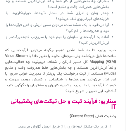
بنظرتان چه بخش‌هایی از کار شما واقعاً ارزش‌آفرین هستند و چه
بخش‌هایی هدررفت وقت و منابع است؟
ثبت‌نام در دوره‌های آموزشی تخصصی
کازیو
لیست کامل 34 تمرین ITIL4
راهکارهای مدیریتی فناوری اطلاعات برای مراکز آموزشی و دانشگاه‌ها
چقدر زمان و انرژی شما در انتظار تأییدها، دوباره‌کاری‌ها یا
لیست دوره‌ها
فرایندهای غیرضروری تلف می‌شود؟
آیا می‌دانید با یک نقشه ساده می‌توان مسیر ارزش واقعی فرآیندها را
✦
✦
✦
مقالات آموزشی
دید و هدررفت‌ها را کم کرد؟
آماده‌اید فرآیندهای سازمان یا تیم خود را سریع‌تر، کم‌هدررفت‌تر و
مدیریت خدمات سازمانی
مدیریت خدمات منابع انسانی
آموزش سیستم مدیریت خدمات فناوری اطلاعات
ارزش‌آفرین‌تر کنید؟
خب، بیایید تا به شما نشان دهیم چگونه می‌توان فرآیندهایی که
CIs Control
سرویس دسک پلاس MSP
نکته‌های کلیدی برای مدیر انفورماتیک
ساعت‌ها طول می‌کشند ولی نتیجه‌ای ندارند را تغییر داد! با
Value Stream
Mapping (VSM)
کل مسیر کارتان را شفاف می‌بینید: چه فعالیت‌هایی
مجموعه راهکارهای آیناک
آموزش‌ ویدیویی مفاهیم سرویس دسک
اندپوینت سنترال [سامانه مدیریت نقاط پایانی]
واقعاً ارزش‌آفرین هستند و چه بخش‌هایی فقط هدررفت وقت و منابع
(Muda) هستند. از ثبت درخواست یک پرینتر تا مدیریت خرابی سرور، با
ITIL & SDP
AD360
این ابزار می‌توانید هدررفت‌ها را شناسایی و کاهش دهید، سرعت و
کیفیت فرآیندها را بالا ببرید و تجربه کاربران و مشتریان را دگرگون کنید.
آماده‌اید این تغییر را شروع کنید؟
◆
◆
سناریو: فرآیند
ثبت و حل تیکت‌های پشتیبانی
IT
Log360 ابزار SIEM
آموزش فارسی ITIL4
وضعیت فعلی (Current State):
چارچوب ITIL برای همه
برنامه‌ساز هوشمند App Creator
کاربر یک مشکل نرم‌افزاری را از طریق ایمیل گزارش می‌دهد.
فلافلی_فناوری
سیستم هوشمند مدیریت فروش و فاکتور