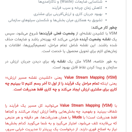
شناسایی ضایعات (Waste) و ناکارآمدی‌ها
کاهش زمان چرخه و سرب فرآیند
بهبود جریان کاری و ارزش‌آفرینی برای مشتری
تشویق به همکاری میان بخش‌ها و شکستن سیلوهای سازمانی
چطور کار می‌کند:
VSM با کشیدن نقشه‌ای از
وضعیت فعلی فرآیندها
شروع می‌شود، سپس
یک
نقشه وضعیت آینده
طراحی می‌کند که بهینه‌تر باشد و ضایعات حذف
شده باشند. این نقشه شامل تمام مراحل، تصمیم‌گیری‌ها، اطلاعات و
زمان‌های لازم برای تحویل محصول یا خدمت است.
به طور خلاصه، VSM مثل یک
نقشه راه
برای دیدن جریان ارزش در
سازمان و پیدا کردن نقاط قابل بهبود است.
Value Stream Mapping (VSM)
یعنی «کشیدن نقشه مسیر ارزش»؛
یعنی اینکه
تمام مراحل یک فرآیند را از اول تا آخر رسم کنیم تا ببینیم چه
کاری برای مشتری ارزش ایجاد می‌کند و چه کاری فقط هدررفت است
.
با
Value Stream Mapping (VSM)
می‌توانید کل مسیر یک فرآیند را
شفاف ببینید و بفهمید چه بخش‌هایی واقعاً ارزش ایجاد می‌کنند و کجاها
فقط هدررفت است! با
Muda
یا همان هدررفت‌ها، هر دقیقه و هر منبعی
که بی‌فایده تلف می‌شود، امتیاز می‌گیرد و به شما می‌گوید کدام بخش‌ها
نیاز به اصلاح فوری دارند. از درخواست یک پرینتر تا مدیریت خرابی سرور،