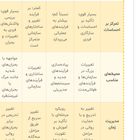
کمتر؛ بر
بسیار قوی؛
بسیار قوی؛
نسبتاً کم؛
فرآیند
بررسی
تأکید بر
بیشتر به
تغییر و
تمرکز بر
واکنش‌های
احساسات و
فرایندهای
ساختارهای
احساسات
فردی به
سازگاری
عملیاتی
سازمانی
تغییرات و
فردی
می‌پردازد
متمرکز
بحران
است
مواجهه با
تغییرات
پیاده‌سازی
بحران‌های
تغییرات
بزرگ در
فرآیندهای
شدید
محیط‌های
ساختاری و
سازمان‌ها و
جدید و
مانند مرگ
مناسب
فرآیندهای
فرآیندهای
سیستم‌های
یا
سازمانی
طولانی‌مدت
مدیریتی
بحران‌های
غیرمنتظره
تغییر به
رویکرد
تغییر
تغییر
تدریج و با
مرحله‌ای با
تدریجی در
سریع از
مدیریت
حمایت
تأکید بر
برابر
طریق
زمان
روانی در
آموزش و
بحران‌های
مراحل
مراحل
تقویت
روانی
سه‌گانه