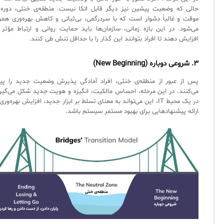
آرشیو دانلودهای مدانت
سامانه مدیریت امنیت اطلاعات
حالی که وضعیت پیشین نیز دیگر قابل اتکا نیست. منطقه‌ی خنثی، دوره‌ا
موقت و غالباً دشوار است که با سردرگمی، بی‌ثباتی و کاهش بهره‌وری همرا
می‌شود. در این بازه زمانی، سازمان‌ها باید حمایت روانی و ارتباط مؤثر ر
افزایش دهند تا افراد بتوانند این گذار را با حداقل تنش طی کنند.
✧
سلف سرویس کاربران
۳. شروعی دوباره (New Beginning)
سامانه مدیریت دارایی‌ها [Asset Explorer]
پس از عبور از منطقه‌ی خنثی، افراد آمادگی پذیرش وضعیت جدید را پید
می‌کنند. در این مرحله، احساس مالکیت، انگیزه و هویت جدید شکل می‌گیرد
سامانه مدیریت پشتیبانی مشتریان
در یک محیط IT، این می‌تواند به معنای تسلط بر ابزار جدید، افزایش بهره‌وری
ارائه پیشنهادهایی برای بهبود مستمر سیستم باشد.
DDI
◉
ManageEngine Malware Protection Plus
سامانه مدیریت دسترسی ممتاز
سامانه مدیریت و مانیتورینگ شبکه