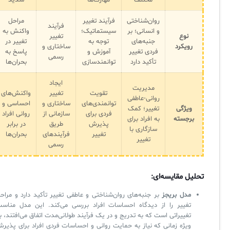
مختلف
مهارت‌ها
شدید
روان‌شناختی
فرآیند تغییر
مراحل
فرآیند
و انسانی؛ بر
سیستماتیک؛
واکنش به
نوع
تغییر
جنبه‌های
توجه به
تغییر در
رویکرد
ساختاری و
فردی تغییر
آموزش و
پاسخ به
رسمی
تأکید دارد
توانمندسازی
بحران‌ها
ایجاد
مدیریت
تقویت
تغییر
واکنش‌های
روانی-عاطفی
توانمندی‌های
ساختاری و
احساسی و
ویژگی
تغییر؛ کمک
فردی برای
سازمانی از
روانی افراد
برجسته
به افراد برای
پذیرش
طریق
در برابر
سازگاری با
تغییر
فرآیندهای
بحران‌ها
تغییر
رسمی
تحلیل مقایسه‌ای:
مدل بریجز
بر جنبه‌های روان‌شناختی و عاطفی تغییر تأکید دارد و مراح
تغییر را از دیدگاه احساسات افراد بررسی می‌کند. این مدل مناس
تغییراتی است که به تدریج و در یک فرآیند طولانی‌مدت اتفاق می‌افتند، ب
ویژه زمانی که نیاز به حمایت روانی و احساسات فردی افراد برای پذیر