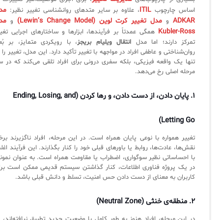
ثبت‌نام در دوره‌های آموزشی تخصصی
کازیو
لیست کامل 34 تمرین ITIL4
راهکارهای مدیریتی فناوری اطلاعات برای مراکز آموزشی و دانشگاه‌ها
ITIL
مد
اساس چارچوب
، علاوه بر سایر متدهای روانشناسی تغییر نظیر:
ADKAR
مدل تغییر کرت لوین (Lewin’s Change Model)
مد
و
و
لیست دوره‌ها
Kubler-Ross
همگی عمدتاً بر فرآیندها، ابزارها و ساختارهای اجرایی تغیی
✦
✦
✦
تمرکز دارند؛ اما مدل
انتقال ویلیام بریجز
، با رویکردی متمایز، بر بُع
مقالات آموزشی
روان‌شناختی و عاطفی افراد در مواجهه با تغییر تأکید دارد. این مدل، تغییر را 
مدیریت خدمات سازمانی
مدیریت خدمات منابع انسانی
آموزش سیستم مدیریت خدمات فناوری اطلاعات
تنها یک واقعه فیزیکی، بلکه سفری درونی برای افراد تلقی می‌کند که در س
مرحله اصلی رخ می‌دهد.
CIs Control
سرویس دسک پلاس MSP
نکته‌های کلیدی برای مدیر انفورماتیک
۱. پایان دادن، از دست دادن، و رها کردن (Ending, Losing, and
مجموعه راهکارهای آیناک
آموزش‌ ویدیویی مفاهیم سرویس دسک
اندپوینت سنترال [سامانه مدیریت نقاط پایانی]
ITIL & SDP
AD360
Letting Go)
تغییر همواره با نوعی پایان همراه است. در این مرحله، افراد ناگزیرند برخ
نقش‌ها، عادت‌ها، روابط یا باورهای قبلی خود را کنار بگذارند. این فرآیند اغ
◆
◆
با احساساتی نظیر سوگواری، اضطراب یا مقاومت همراه است. به عنوان نمونه
در یک پروژه فناوری اطلاعات، کنار گذاشتن سیستم قدیمی ممکن است برا
Log360 ابزار SIEM
آموزش فارسی ITIL4
کاربران به معنای از دست دادن حس امنیت، تسلط و دانش قبلی باشد.
چارچوب ITIL برای همه
برنامه‌ساز هوشمند App Creator
۲. منطقه‌ی خنثی (Neutral Zone)
فلافلی_فناوری
سیستم هوشمند مدیریت فروش و فاکتور
در این مرحله، افراد هنوز به طور کامل با وضعیت جدید تطبیق نیافته‌اند، د