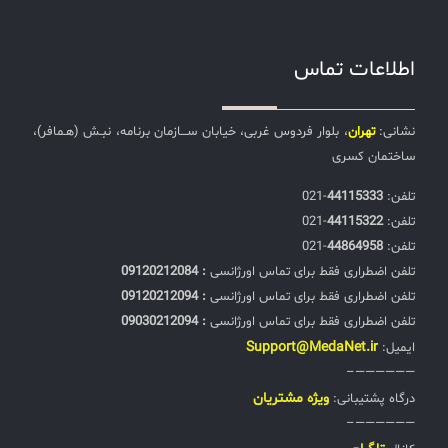
اطلاعات تماس
نشانی:
تهران
، بلوار فردوس غربی، خیابان ســـازمان برنامه، نبـش (هـمافر)،
ساختمان کسری
تلفن:‌
44115333
-021
تلفن:‌
44115322
-021
تلفن:‌
44864958
-021
تلفن اضطراری فقط برای تماس اورژانسی
: 09120212084
تلفن اضطراری فقط برای تماس اورژانسی
: 09120212094
تلفن اضطراری فقط برای تماس اورژانسی
: 09030212094
Support@MedaNet.ir
ایمیل:
——————–
ويژه مشتریان
درگاه پشتیبانی:
——————–