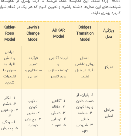
Ross آورده شده. این مقایسه کمک می‌کند تا درک بهتری از تفاوت‌ها 
شباهت‌های این مدل‌ها داشته باشیم و تعیین کنیم که هر یک در کدام شرای
کاربرد بهتری دارند.
Kubler-
Lewin's
Bridges
ویژگی/
ADKAR
Ross
Change
Transition
مدل
Model
Model
Model
Model
مراحل
انتقال
ایجاد آگاهی
فرآیند
واکنش
روانی-عاطفی
و
تغییر
افراد به
تمرکز
افراد در طول
توانمندسازی
ساختاری و
بحران یا
تغییر
برای تغییر
اجرایی
تغییرات
شدید
۱. پایان، از
۱. انکار
دست دادن
۱. آگاهی
۱. ذوب
۲. خشم
و رها کردن
۲. علاقه
کردن
مراحل
۳. چانه‌زنی
۲. منطقه
۳. دانش
۲. تغییر
اصلی
۴.
خنثی
۴. توانایی
۳. یخ زدن
افسردگی
۳. شروعی
۵. تقویت
دوباره
۵. پذیرش
تازه