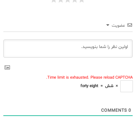
عضویت
Time limit is exhausted. Please reload CAPTCHA.
×
شش
=
forty eight
COMMENTS
0