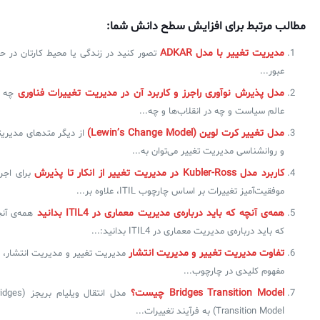
مطالب مرتبط برای افزایش سطح دانش شما:
مدیریت تغییر با مدل ADKAR
تصور کنید در زندگی یا محیط کارتان در ح
عبور...
مدل پذیرش نوآوری راجرز و کاربرد آن در مدیریت تغییرات فناوری
چه د
عالم سیاست و چه در انقلاب‌ها و چه...
مدل تغییر کرت لوین (Lewin’s Change Model)
از دیگر متدهای مدیری
و روانشناسی مدیریت تغییر می‌توان به...
کاربرد مدل Kubler-Ross در مدیریت تغییر از انکار تا پذیرش
برای اجر
موفقیت‌آمیز تغییرات بر اساس چارچوب ITIL، علاوه بر...
همه‌ی آنچه که باید درباره‌ی مدیریت معماری در ITIL4 بدانید
همه‌ی آن
که باید درباره‌ی مدیریت معماری در ITIL4 بدانید:...
تفاوت مدیریت تغییر و مدیریت انتشار
مدیریت تغییر و مدیریت انتشار، 
مفهوم کلیدی در چارچوب...
Bridges Transition Model چیست؟
مدل انتقال ویلیام بریجز 
Transition Model) به فرآیند تغییرات...