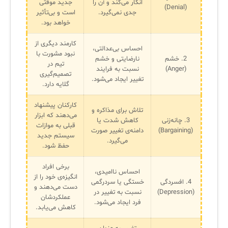
انکار می‌کند و آن را
جدید موقتی
آرشیو دانلودهای مدانت
سامانه مدیریت امنیت اطلاعات
(Denial)
جدی نمی‌گیرد.
است و بی‌تأثیر
خواهد بود.
✧
کارمند دیگری از
احساس بی‌عدالتی،
نبود مشورت با
2. خشم
نارضایتی و خشم
سلف سرویس کاربران
تیم در
(Anger)
نسبت به فرایند
تصمیم‌گیری
سامانه مدیریت دارایی‌ها [Asset Explorer]
تغییر ایجاد می‌شود.
گلایه دارد.
سامانه مدیریت پشتیبانی مشتریان
کارکنان پیشنهاد
تلاش برای مذاکره و
می‌دهند که ابزار
DDI
3. چانه‌زنی
کاهش شدت یا
قبلی به موازات
(Bargaining)
دامنه‌ی تغییر صورت
سیستم جدید
می‌گیرد.
حفظ شود.
◉
برخی افراد
ManageEngine Malware Protection Plus
احساس ناامیدی،
انگیزه‌ی خود را از
4. افسردگی
خستگی یا سردرگمی
دست می‌دهند و
سامانه مدیریت دسترسی ممتاز
(Depression)
نسبت به تغییر در
عملکردشان
فرد ایجاد می‌شود.
کاهش می‌یابد.
سامانه مدیریت و مانیتورینگ شبکه