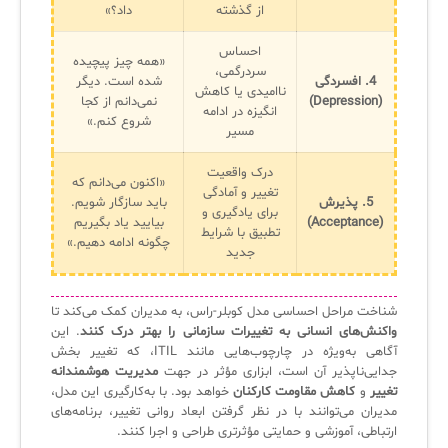
از گذشته
داد؟»
احساس
«همه چیز پیچیده
سردرگمی،
4. افسردگی
شده است. دیگر
ناامیدی یا کاهش
(Depression)
نمی‌دانم از کجا
انگیزه در ادامه
شروع کنم.»
مسیر
درک واقعیت
«اکنون می‌دانم که
تغییر و آمادگی
5. پذیرش
باید سازگار شویم.
برای یادگیری و
(Acceptance)
بیایید یاد بگیریم
تطبیق با شرایط
چگونه ادامه دهیم.»
جدید
شناخت مراحل احساسی مدل کوبلر-راس، به مدیران کمک می‌کند تا
واکنش‌های انسانی به تغییرات سازمانی را بهتر درک کنند
. این
آگاهی به‌ویژه در چارچوب‌هایی مانند ITIL، که تغییر بخش
جدایی‌ناپذیر آن است، ابزاری مؤثر در جهت
مدیریت هوشمندانه
تغییر
و
کاهش مقاومت کارکنان
خواهد بود. با به‌کارگیری این مدل،
مدیران می‌توانند با در نظر گرفتن ابعاد روانی تغییر، برنامه‌های
ارتباطی، آموزشی و حمایتی مؤثرتری طراحی و اجرا کنند.