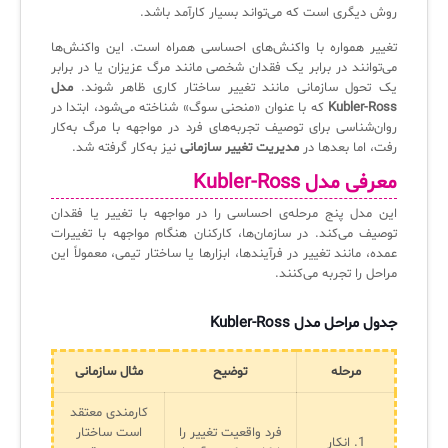
ثبت‌نام در دوره‌های آموزشی تخصصی
روش دیگری است که می‌تواند بسیار کارآمد باشد.
کازیو
لیست کامل 34 تمرین ITIL4
راهکارهای مدیریتی فناوری اطلاعات برای مراکز آموزشی و دانشگاه‌ها
لیست دوره‌ها
تغییر همواره با واکنش‌های احساسی همراه است. این واکنش‌ها
می‌توانند در برابر یک فقدان شخصی مانند مرگ عزیزان یا در برابر
✦
✦
✦
مقالات آموزشی
یک تحول سازمانی مانند تغییر ساختار کاری ظاهر شوند.
مدل
Kubler-Ross
که با عنوان «منحنی سوگ» شناخته می‌شود، ابتدا در
مدیریت خدمات سازمانی
مدیریت خدمات منابع انسانی
آموزش سیستم مدیریت خدمات فناوری اطلاعات
روان‌شناسی برای توصیف تجربه‌های فرد در مواجهه با مرگ به‌کار
رفت، اما بعدها در
مدیریت تغییر سازمانی
نیز به‌کار گرفته شد.
CIs Control
سرویس دسک پلاس MSP
نکته‌های کلیدی برای مدیر انفورماتیک
معرفی مدل Kubler-Ross
مجموعه راهکارهای آیناک
آموزش‌ ویدیویی مفاهیم سرویس دسک
اندپوینت سنترال [سامانه مدیریت نقاط پایانی]
این مدل پنج مرحله‌ی احساسی را در مواجهه با تغییر یا فقدان
توصیف می‌کند. در سازمان‌ها، کارکنان هنگام مواجهه با تغییرات
ITIL & SDP
AD360
عمده، مانند تغییر در فرآیندها، ابزارها یا ساختار تیمی، معمولاً این
مراحل را تجربه می‌کنند.
◆
◆
جدول مراحل مدل Kubler-Ross
Log360 ابزار SIEM
آموزش فارسی ITIL4
مرحله
توضیح
مثال سازمانی
چارچوب ITIL برای همه
برنامه‌ساز هوشمند App Creator
کارمندی معتقد
فلافلی_فناوری
سیستم هوشمند مدیریت فروش و فاکتور
فرد واقعیت تغییر را
است ساختار
1. انکار