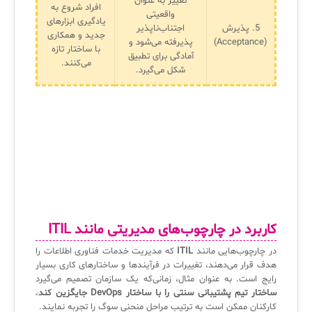
تغییر به عنوان
سامانه آزمون آنلاین
افراد شروع به
واقعیتی
یادگیری ابزارهای
5. پذیرش
اجتناب‌ناپذیر
جدید و همکاری
(Acceptance)
پذیرفته می‌شود و
با ساختار تازه
آمادگی برای تطبیق
می‌کنند.
شکل می‌گیرد.
کاربرد در چارچوب‌های مدیریتی مانند ITIL
در چارچوب‌هایی مانند
ITIL
که مدیریت خدمات فناوری اطلاعات را
هدف قرار می‌دهند، تغییرات در فرآیندها و ساختارهای کاری بسیار
رایج است. به عنوان مثال، زمانی‌که یک سازمان تصمیم می‌گیرد
ساختار تیم پشتیبانی سنتی را با ساختار DevOps جایگزین کند
،
کارکنان ممکن است به ترتیب مراحل منحنی سوگ را تجربه نمایند.