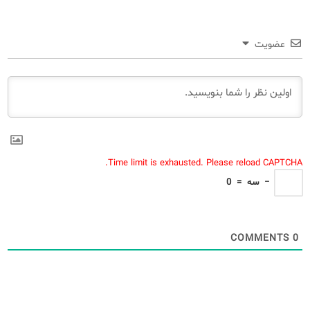
عضویت
Time limit is exhausted. Please reload CAPTCHA.
−
سه
=
0
COMMENTS
0