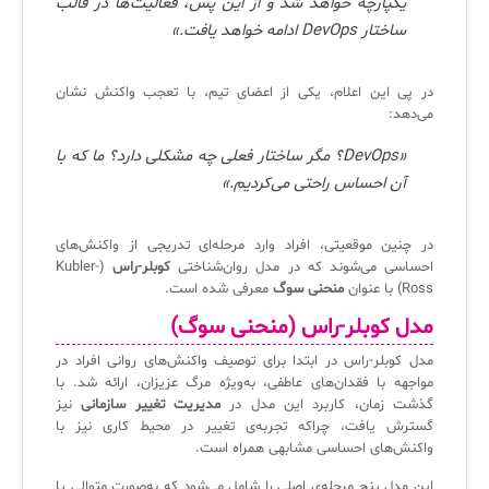
یکپارچه خواهد شد و از این پس، فعالیت‌ها در قالب
ساختار DevOps ادامه خواهد یافت.»
در پی این اعلام، یکی از اعضای تیم، با تعجب واکنش نشان
می‌دهد:
«DevOps؟ مگر ساختار فعلی چه مشکلی دارد؟ ما که با
آن احساس راحتی می‌کردیم.»
در چنین موقعیتی، افراد وارد مرحله‌ای تدریجی از واکنش‌های
احساسی می‌شوند که در مدل روان‌شناختی
کوبلر-راس
(Kubler-
Ross) با عنوان
منحنی سوگ
معرفی شده است.
مدل کوبلر-راس (منحنی سوگ)
مدل کوبلر-راس در ابتدا برای توصیف واکنش‌های روانی افراد در
مواجهه با فقدان‌های عاطفی، به‌ویژه مرگ عزیزان، ارائه شد. با
گذشت زمان، کاربرد این مدل در
مدیریت تغییر سازمانی
نیز
گسترش یافت، چراکه تجربه‌ی تغییر در محیط کاری نیز با
واکنش‌های احساسی مشابهی همراه است.
این مدل پنج مرحله‌ی اصلی را شامل می‌شود که به‌صورت متوالی یا