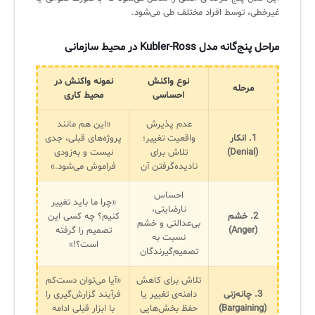
غیرخطی، توسط افراد مختلف طی می‌شود.
مراحل پنج‌گانه مدل Kubler-Ross در محیط سازمانی
نوع واکنش
نمونه واکنش در
مرحله
احساسی
محیط کاری
عدم پذیرش
«این هم مانند
1. انکار
واقعیت تغییر؛
پروژه‌های قبلی، جدی
(Denial)
تلاش برای
نیست و به‌زودی
نادیده‌گرفتن آن
فراموش می‌شود.»
احساس
«چرا ما باید تغییر
نارضایتی،
2. خشم
کنیم؟ چه کسی این
بی‌عدالتی و خشم
(Anger)
تصمیم را گرفته
نسبت به
است؟!»
تصمیم‌گیرندگان
تلاش برای کاهش
«آیا می‌توان دست‌کم
3. چانه‌زنی
دامنه‌ی تغییر یا
فرآیند گزارش‌گیری را
(Bargaining)
حفظ بخش‌هایی
با ابزار قبلی ادامه