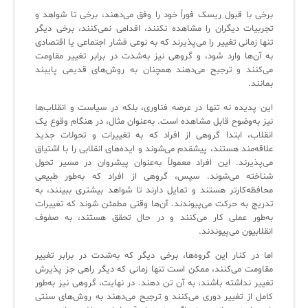
ثبت‌نام در دوره‌های آموزشی تخصصی
برخی با قبول ریسک فوراً خود را وفق می‌دهند، برخی تا شواهد و
کازیو
لیست کامل 34 تمرین ITIL4
راهکارهای مدیریتی فناوری اطلاعات برای مراکز آموزشی و دانشگاه‌ها
تجربیات دیگران را مشاهده نکنند، اقدامی نمی‌کنند، برخی دیگر
لیست دوره‌ها
تنها زمانی تغییر را می‌پذیرند که به نوعی فشار اجتماعی یا اقتصادی
به آن‌ها وارد شود، و گروهی نیز به‌شدت در برابر تغییر مقاومت
✦
✦
✦
مقالات آموزشی
می‌کنند و ترجیح می‌دهند همچنان به روش‌های قدیمی پایبند
بمانند.
مدیریت خدمات سازمانی
مدیریت خدمات منابع انسانی
آموزش سیستم مدیریت خدمات فناوری اطلاعات
این پدیده نه تنها در عرصه فناوری، بلکه در سیاست و انقلاب‌ها
CIs Control
سرویس دسک پلاس MSP
نکته‌های کلیدی برای مدیر انفورماتیک
نیز به‌وضوح قابل مشاهده است. به‌عنوان مثال، در هنگام وقوع یک
انقلاب، ابتدا گروهی از افراد که به تغییرات و تحولات جدید
مجموعه راهکارهای آیناک
آموزش‌ ویدیویی مفاهیم سرویس دسک
اندپوینت سنترال [سامانه مدیریت نقاط پایانی]
علاقه‌مند هستند، پیشقدم می‌شوند و ایده‌های انقلابی را با اشتیاق
می‌پذیرند. این افراد معمولاً به‌عنوان پیشروان در مسیر تحول
ITIL & SDP
AD360
شناخته می‌شوند. سپس، گروهی از افراد که به‌طور طبیعی
محافظه‌کارتر هستند و تمایل دارند تا شواهد بیشتری ببینند، به
تدریج به حرکت می‌پیوندند. آن‌ها وقتی مطمئن شوند که تغییرات
◆
◆
به‌طور عملی کار می‌کنند و در حال تحقق هستند، به صفوف
انقلابیون می‌پیوندند.
Log360 ابزار SIEM
آموزش فارسی ITIL4
اما در کنار این گروه‌ها، برخی دیگر که به‌شدت در برابر تغییر
مقاومت می‌کنند، ممکن است تنها زمانی که دیگر راهی جز پذیرش
چارچوب ITIL برای همه
برنامه‌ساز هوشمند App Creator
تغییر نداشته باشند، به آن تن دهند. در نهایت، گروهی نیز به‌طور
کامل از تغییر دوری می‌کنند و ترجیح می‌دهند به روش‌های سنتی
فلافلی_فناوری
سیستم هوشمند مدیریت فروش و فاکتور