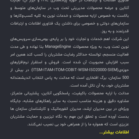
فناوری اطلاعات و ارتباطات در حوزه پیاده‌سازی ITIL و ابزار آن، تجارت
آنلاین و عرضه محصولات مدیریتی تحت وب در سازمان‌های متوسط و
بالاست به خصوص ارایه محصولات و خدمات نوین به کلیه کسب‌وکارها و
سازمان‌های دولتی و خصوصی برای داشتن یک فناوری اطلاعات و ارتباطات
قدرتمند و به روز.
این شرکت اهم خدمات و تجارت خود را بر پایه‌ی بومی‌سازی سرویس‌های
نوین تحت وب، به ویژه محصولات ManageEngine بنا نهاده و طی مدت
فعالیت منسجم، توانسته حداکثر رضایت مشتریان را کسب کند همین امر
سبب افزایش محبوبیت آن شده است. فروش و استقرار نرم‌افزارهای
حوزه‌ی(ITSM-ITAM-ITOM-COBIT-WSM-ISO20000-SIEM) در بیش از
500 سازمان، برگ افتخاری است که مدانت به پاس انتخاب اندیشمندانه
مشتریان خود، به آن نائل آمده است.
مدانت با ارایه محصولات باکیفیت، پاسخگویی آنلاین، پشتیبانی متمرکز،
مشاوره دقیق و هزینه مناسب نسبت به سایر راهکارهای مشابه، جایگاه
ویژه‌ای در بین مدیران ارشد، مدیران انفورماتیک و کارشناسان سازمان ها
بدست آورده است و تحقق این مهم به نگاه تیزبین و حمایت مشتریان
عزیزی است که همواره ما را از همراهی خود بی نصیب نمی‌کنند.
اطلاعات بیشتر...