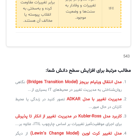
برابر تغییرات مقاومت
تغییرات و وفادار به
۱۶٪
کرده و به‌سختی به
سنت‌ها و وضعیت
انقلاب پیوسته یا
موجود.
مخالف آن هستند.
543
مطالب مرتبط برای افزایش سطح دانش شما:
مدل انتقال ویلیام بریجز (Bridges Transition Model)
نگاهی
روان‌شناختی به مدیریت تغییر در محیط‌های IT بسیاری از...
مدیریت تغییر با مدل ADKAR
تصور کنید در زندگی یا محیط
کارتان در حال عبور...
کاربرد مدل Kubler-Ross در مدیریت تغییر از انکار تا پذیرش
برای اجرای موفقیت‌آمیز تغییرات بر اساس چارچوب ITIL، علاوه بر...
مدل تغییر کرت لوین (Lewin’s Change Model)
از دیگر