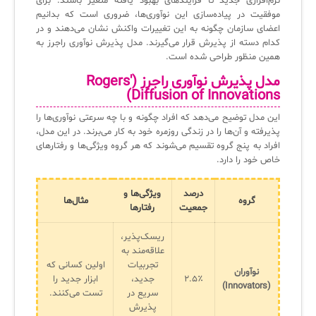
نرم‌افزاری جدید تا فرآیندهای بهبود یافته متغیر باشند. برای
سامانه آزمون آنلاین
موفقیت در پیاده‌سازی این نوآوری‌ها، ضروری است که بدانیم
اعضای سازمان چگونه به این تغییرات واکنش نشان می‌دهند و در
کدام دسته از پذیرش قرار می‌گیرند. مدل پذیرش نوآوری راجرز به
همین منظور طراحی شده است.
مدل پذیرش نوآوری راجرز
(Rogers'
Diffusion of Innovations)
این مدل توضیح می‌دهد که افراد چگونه و با چه سرعتی نوآوری‌ها را
پذیرفته و آن‌ها را در زندگی روزمره خود به کار می‌برند. در این مدل،
افراد به پنج گروه تقسیم می‌شوند که هر گروه ویژگی‌ها و رفتارهای
خاص خود را دارد.
درصد
ویژگی‌ها و
گروه
مثال‌ها
جمعیت
رفتارها
ریسک‌پذیر،
علاقه‌مند به
تجربیات
اولین کسانی که
نوآوران
۲.۵٪
جدید،
ابزار جدید را
(Innovators)
سریع در
تست می‌کنند.
پذیرش