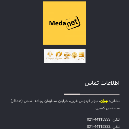
اطلاعات تماس
نشانی:
تهران
، بلوار فردوس غربی، خیابان ســـازمان برنامه، نبـش (هـمافر)،
ساختمان کسری
تلفن:‌
44115333
-021
تلفن:‌
44115322
-021