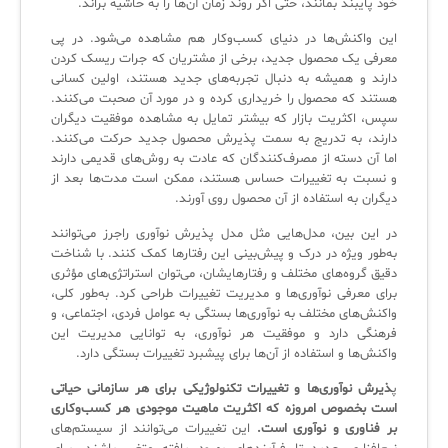
خود پایبند بمانند، حتی اگر روند زمان آن‌ها را به حاشیه براند.
آرشیو دانلودهای مدانت
سامانه مدیریت امنیت اطلاعات
این واکنش‌ها در دنیای کسب‌وکار هم مشاهده می‌شود. در پی
معرفی یک محصول جدید، برخی از مشتریان که جرات ریسک کردن
دارند و همیشه به دنبال تجربه‌های جدید هستند، اولین کسانی
✧
هستند که محصول را خریداری کرده و در مورد آن صحبت می‌کنند.
سپس، اکثریت بازار که بیشتر تمایل به مشاهده موفقیت دیگران
سلف سرویس کاربران
دارند، به تدریج به سمت پذیرش محصول جدید حرکت می‌کنند.
اما آن دسته از مصرف‌کنندگان که عادت به روش‌های قدیمی دارند
سامانه مدیریت دارایی‌ها [Asset Explorer]
و نسبت به تغییرات حساس هستند، ممکن است مدت‌ها بعد از
دیگران به استفاده از آن محصول روی آورند.
سامانه مدیریت پشتیبانی مشتریان
در این بین، مدل‌هایی مثل مدل پذیرش نوآوری راجرز می‌توانند
DDI
به‌طور ویژه در درک و پیش‌بینی این رفتارها کمک کنند. با شناخت
دقیق گروه‌های مختلف و رفتارهایشان، می‌توان استراتژی‌های مؤثری
برای معرفی نوآوری‌ها و مدیریت تغییرات طراحی کرد. به‌طور کلی،
◉
واکنش‌های مختلف به نوآوری‌ها بستگی به عوامل فردی، اجتماعی، و
فرهنگی دارد و موفقیت هر نوآوری، به توانایی مدیریت این
ManageEngine Malware Protection Plus
واکنش‌ها و استفاده از آن‌ها برای پیشبرد تغییرات بستگی دارد.
پ
ذیرش نوآوری‌ها و تغییرات تکنولوژیکی برای هر سازمانی حیاتی
سامانه مدیریت دسترسی ممتاز
است بخصوص امروزه که اکثریت ماهیت موجودی هر کسب‌وکاری
سامانه مدیریت و مانیتورینگ شبکه
بر فناوری و نوآوری است.
این تغییرات می‌توانند از سیستم‌های