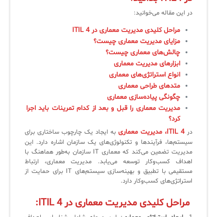
لیست دوره‌ها
در این مقاله می‌خوانید:
مراحل کلیدی مدیریت معماری در ITIL 4
✦
✦
✦
مقالات آموزشی
مزایای مدیریت معماری چیست؟
مدیریت خدمات سازمانی
مدیریت خدمات منابع انسانی
آموزش سیستم مدیریت خدمات فناوری اطلاعات
چالش‌های معماری چیست؟
ابزارهای مدیریت معماری
CIs Control
سرویس دسک پلاس MSP
نکته‌های کلیدی برای مدیر انفورماتیک
انواع استراتژی‌های معماری
متدهای طراحی معماری
مجموعه راهکارهای آیناک
آموزش‌ ویدیویی مفاهیم سرویس دسک
اندپوینت سنترال [سامانه مدیریت نقاط پایانی]
چگونگی پیاده‌سازی معماری
ITIL & SDP
AD360
مدیریت معماری را قبل و بعد از کدام تمرینات باید اجرا
کرد؟
ITIL 4، مدیریت معماری
در
به ایجاد یک چارچوب ساختاری برای
◆
◆
سیستم‌ها، فرآیندها و تکنولوژی‌های یک سازمان اشاره دارد. این
مدیریت تضمین می‌کند که معماری IT سازمان به‌طور هماهنگ با
Log360 ابزار SIEM
آموزش فارسی ITIL4
اهداف کسب‌وکار توسعه می‌یابد. مدیریت معماری، ارتباط
مستقیمی با تطبیق و بهینه‌سازی سیستم‌های IT برای حمایت از
چارچوب ITIL برای همه
برنامه‌ساز هوشمند App Creator
استراتژی‌های کسب‌وکار دارد.
فلافلی_فناوری
سیستم هوشمند مدیریت فروش و فاکتور
مراحل کلیدی مدیریت معماری در
ITIL 4
:
آرشیو دانلودهای مدانت
سامانه مدیریت امنیت اطلاعات