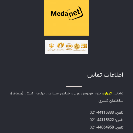
اطلاعات تماس
نشانی:
تهران
، بلوار فردوس غربی، خیابان ســـازمان برنامه، نبـش (هـمافر)،
ساختمان کسری
تلفن:‌
44115333
-021
تلفن:‌
44115322
-021
تلفن:‌
44864958
-021