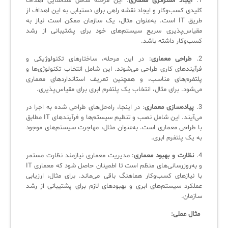
1.
ایجاد استراتژی معماری
: این مرحله شامل شناسایی اهداف
کلیدی کسب‌وکار و ایجاد نقشه راهی برای دستیابی به این اهداف از
طریق IT است. به‌عنوان مثال، یک سازمان ممکن است نیاز به
✧
مقیاس‌پذیری سریع سیستم‌های خود برای پشتیبانی از رشد
کسب‌وکار داشته باشد.
سلف سرویس کاربران
2.
طراحی معماری
: در این مرحله، ساختارهای تکنولوژیکی و
فرآیندهای کاری طراحی می‌شوند. این شامل انتخاب تکنولوژی‌ها و
سامانه مدیریت دارایی‌ها [Asset Explorer]
پلتفرم‌های مناسب، و همچنین تعریف استانداردهای معماری
سامانه مدیریت پشتیبانی مشتریان
می‌شود. برای مثال، انتخاب یک پلتفرم ابری برای مقیاس‌پذیری.
3.
پیاده‌سازی معماری
: در اینجا، راه‌حل‌های طراحی شده به اجرا در
DDI
می‌آیند. این شامل نصب و تنظیم سیستم‌ها و فرآیندهای IT مطابق
با طراحی معماری است. به‌عنوان مثال، مهاجرت سیستم‌های موجود
به یک پلتفرم ابری.
◉
4.
نظارت و بهبود معماری
: مدیریت معماری نیازمند نظارت مستمر
ManageEngine Malware Protection Plus
و به‌روزرسانی‌های منظم است تا اطمینان حاصل شود که معماری IT
با نیازهای کسب‌وکار هماهنگ باقی می‌ماند. برای مثال، ارزیابی
سامانه مدیریت دسترسی ممتاز
عملکرد سیستم‌های ابری و بهبودهای لازم برای پشتیبانی از رشد
سازمان.
سامانه مدیریت و مانیتورینگ شبکه
مثال عملی:
سامانه آزمون آنلاین