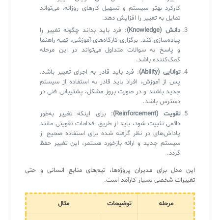
کارکرد بهتر سیستم و تسهیل کارهای روزانه، می‌تواند
آرشیو دانلودهای مدانت
سامانه مدیریت امنیت اطلاعات
تمایل به تغییر را افزایش دهد.
دانش (Knowledge)
: فرد باید بداند چگونه تغییر را
پیاده‌سازی کند. برگزاری کارگاه‌های آموزشی، تهیه راهنما
✧
و پاسخ به سوالات متداول می‌تواند در این مرحله
کمک‌کننده باشد.
سلف سرویس کاربران
توانایی (Ability)
: فرد باید قادر به اجرای تغییر باشد.
سامانه مدیریت دارایی‌ها [Asset Explorer]
پس از آموزش، افراد باید قادر به استفاده از سیستم
جدید باشند و در صورت بروز مشکل، پشتیبانی فنی در
سامانه مدیریت پشتیبانی مشتریان
دسترس باشد.
تقویت (Reinforcement)
: برای اینکه تغییر به‌طور
DDI
دائمی تثبیت شود، باید از طریق اقدامات تقویتی مانند
پاداش‌های در نظر گرفته شده برای استفاده صحیح از
سیستم جدید و ارائه بازخورد مستمر، این تغییر حفظ
◉
گردد.
ManageEngine Malware Protection Plus
این مدل برای مدیران پروژه‌ها، تیم‌های منابع انسانی و حتی
تغییرات شخصی بسیار کارآمد است.
سامانه مدیریت دسترسی ممتاز
مرحله
توضیحات
مثال
سامانه مدیریت و مانیتورینگ شبکه