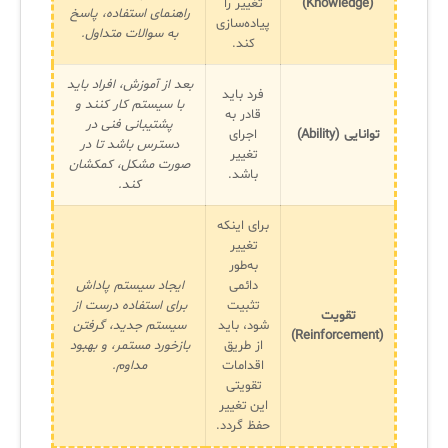
(Knowledge)
تغییر را
راهنمای استفاده، پاسخ
پیاده‌سازی
به سوالات متداول.
کند.
بعد از آموزش، افراد باید
فرد باید
با سیستم کار کنند و
قادر به
پشتیبانی فنی در
توانایی (Ability)
اجرای
دسترس باشد تا در
تغییر
صورت مشکل، کمکشان
باشد.
کند.
برای اینکه
تغییر
به‌طور
دائمی
ایجاد سیستم پاداش
تثبیت
برای استفاده درست از
تقویت
شود، باید
سیستم جدید، گرفتن
(Reinforcement)
از طریق
بازخورد مستمر، و بهبود
اقدامات
مداوم.
تقویتی
این تغییر
حفظ گردد.