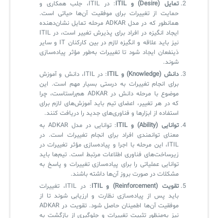
تمایل (Desire) و ITIL
: در ITIL، جلب همکاری و
حمایت از تغییرات برای موفقیت آن‌ها حیاتی است.
همانطور که در مدل ADKAR مرحله تمایل نشان‌دهنده
ایجاد انگیزه در افراد برای پذیرش تغییر است، در ITIL
نیز باید علاقه و انگیزه لازم در بین کارکنان IT و سایر
ذینفعان ایجاد شود تا تغییرات به‌طور مؤثر پیاده‌سازی
شوند.
دانش (Knowledge) و ITIL
: در ITIL، دانش و آموزش
برای انجام تغییرات به درستی بسیار مهم است. این
موضوع با مرحله دانش در ADKAR هم‌راستاست، چرا
که در هر تغییر، اعضای تیم باید آموزش‌های لازم برای
استفاده از ابزارها و فناوری‌های جدید را دریافت کنند.
توانایی (Ability) و ITIL
: توانایی در مدل ADKAR به
معنای توانمندی افراد برای انجام تغییرات است. در
ITIL، این مرحله با اجرا و پیاده‌سازی مؤثر تغییرات در
زیرساخت‌های فناوری اطلاعات مرتبط است. تیم‌ها باید
توانایی عملیاتی را برای پیاده‌سازی تغییرات و پاسخ به
مشکلات در صورت بروز آن‌ها داشته باشند.
تقویت (Reinforcement) و ITIL
: در ITIL، تغییرات
باید پس از پیاده‌سازی نظارت و ارزیابی شوند تا از
موفقیت آن‌ها اطمینان حاصل شود. تقویت در ADKAR
نیز به‌منظور تثبیت تغییرات و جلوگیری از بازگشت به