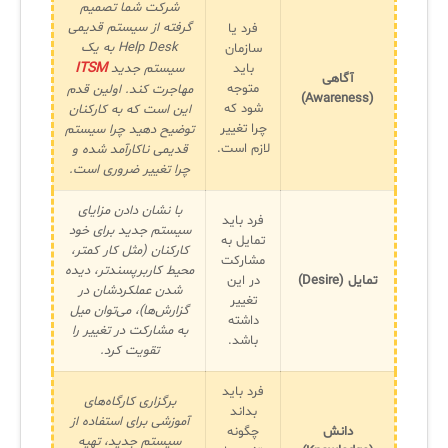
شرکت شما تصمیم
سامانه آزمون آنلاین
گرفته از سیستم قدیمی
فرد یا
Help Desk به یک
سازمان
ITSM
باید
سیستم جدید
آگاهی
متوجه
مهاجرت کند. اولین قدم
(Awareness)
شود که
این است که به کارکنان
چرا تغییر
توضیح دهید چرا سیستم
لازم است.
قدیمی ناکارآمد شده و
چرا تغییر ضروری است.
با نشان دادن مزایای
فرد باید
سیستم جدید برای خود
تمایل به
کارکنان (مثل کار کمتر،
مشارکت
محیط کاربرپسندتر، دیده
تمایل (Desire)
در این
شدن عملکردشان در
تغییر
گزارش‌ها)، می‌توان میل
داشته
به مشارکت در تغییر را
باشد.
تقویت کرد.
فرد باید
برگزاری کارگاه‌های
بداند
آموزشی برای استفاده از
دانش
چگونه
سیستم جدید، تهیه