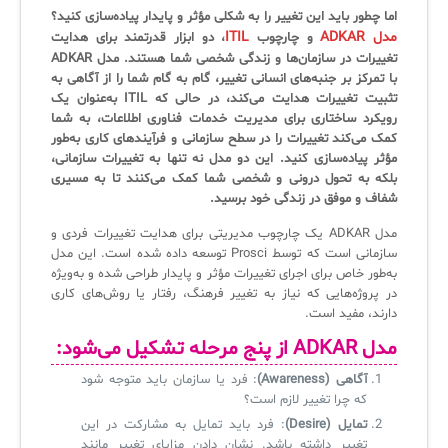
ثبت‌نام در دوره‌های آموزشی تخصصی
اما چطور باید این تغییر را به شکلی مؤثر و پایدار پیاده‌سازی کنید؟
کازیو
لیست کامل 34 تمرین ITIL4
راهکارهای مدیریتی فناوری اطلاعات برای مراکز آموزشی و دانشگاه‌ها
مدل ADKAR
ITIL
و چارچوب
، دو ابزار قدرتمند برای هدایت
لیست دوره‌ها
تغییرات در سازمان‌ها و زندگی شخصی شما هستند. مدل ADKAR
با تمرکز بر جنبه‌های انسانی تغییر، گام به گام شما را از آگاهی به
✦
✦
✦
مقالات آموزشی
تثبیت تغییرات هدایت می‌کند، در حالی که ITIL به‌عنوان یک
رویکرد ساختاری برای مدیریت خدمات فناوری اطلاعات، به شما
مدیریت خدمات سازمانی
مدیریت خدمات منابع انسانی
آموزش سیستم مدیریت خدمات فناوری اطلاعات
کمک می‌کند تغییرات را در سطح سازمانی و فرآیندهای کاری به‌طور
مؤثر پیاده‌سازی کنید. این دو مدل نه تنها به تغییرات سازمانی،
CIs Control
سرویس دسک پلاس MSP
نکته‌های کلیدی برای مدیر انفورماتیک
بلکه به تحول درونی و شخصی شما کمک می‌کنند تا به مسیری
شفاف و موفق در زندگی خود برسید.
مجموعه راهکارهای آیناک
آموزش‌ ویدیویی مفاهیم سرویس دسک
اندپوینت سنترال [سامانه مدیریت نقاط پایانی]
مدل ADKAR یک چارچوب مدیریتی برای هدایت تغییرات فردی و
ITIL & SDP
AD360
سازمانی است که توسط Prosci توسعه داده شده است. این مدل
به‌طور خاص برای اجرای تغییرات مؤثر و پایدار طراحی شده و به‌ویژه
در پروژه‌هایی که نیاز به تغییر فرهنگ، رفتار یا روش‌های کاری
◆
◆
دارند، مفید است.
مدل ADKAR از پنج مرحله تشکیل می‌شود:
Log360 ابزار SIEM
آموزش فارسی ITIL4
آگاهی (Awareness)
: فرد یا سازمان باید متوجه شود
چارچوب ITIL برای همه
برنامه‌ساز هوشمند App Creator
که چرا تغییر لازم است؟
تمایل (Desire)
: فرد باید تمایل به مشارکت در این
فلافلی_فناوری
سیستم هوشمند مدیریت فروش و فاکتور
تغییر داشته باشد. نشان دادن مزایای تغییر مانند