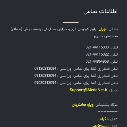
اطلاعات تماس
نشانی:
تهران
، بلوار فردوس غربی، خیابان ســـازمان برنامه، نبـش (هـمافر)،
ساختمان کسری
تلفن:‌
44115333
-021
تلفن:‌
44115322
-021
تلفن:‌
44864958
-021
تلفن اضطراری فقط برای تماس اورژانسی
: 09120212084
تلفن اضطراری فقط برای تماس اورژانسی
: 09120212094
تلفن اضطراری فقط برای تماس اورژانسی
: 09030212094
Support@MedaNet.ir
ایمیل:
——————–
ويژه مشتریان
درگاه پشتیبانی:
——————–
تلگرام
کانال
اینستاگرام
کانال