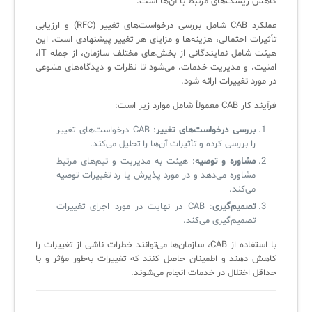
کاهش ریسک‌های مرتبط با آن‌ها است.
لیست دوره‌ها
عملکرد CAB شامل بررسی درخواست‌های تغییر (RFC) و ارزیابی
تأثیرات احتمالی، هزینه‌ها و مزایای هر تغییر پیشنهادی است. این
✦
✦
✦
مقالات آموزشی
هیئت شامل نمایندگانی از بخش‌های مختلف سازمان، از جمله IT،
امنیت، و مدیریت خدمات، می‌شود تا نظرات و دیدگاه‌های متنوعی
مدیریت خدمات سازمانی
مدیریت خدمات منابع انسانی
آموزش سیستم مدیریت خدمات فناوری اطلاعات
در مورد تغییرات ارائه شود.
CIs Control
سرویس دسک پلاس MSP
نکته‌های کلیدی برای مدیر انفورماتیک
فرآیند کار CAB معمولاً شامل موارد زیر است:
مجموعه راهکارهای آیناک
آموزش‌ ویدیویی مفاهیم سرویس دسک
اندپوینت سنترال [سامانه مدیریت نقاط پایانی]
بررسی درخواست‌های تغییر
: CAB درخواست‌های تغییر
را بررسی کرده و تأثیرات آن‌ها را تحلیل می‌کند.
ITIL & SDP
AD360
مشاوره و توصیه
: هیئت به مدیریت و تیم‌های مرتبط
مشاوره می‌دهد و در مورد پذیرش یا رد تغییرات توصیه
می‌کند.
◆
◆
تصمیم‌گیری
: CAB در نهایت در مورد اجرای تغییرات
تصمیم‌گیری می‌کند.
Log360 ابزار SIEM
آموزش فارسی ITIL4
با استفاده از CAB، سازمان‌ها می‌توانند خطرات ناشی از تغییرات را
چارچوب ITIL برای همه
برنامه‌ساز هوشمند App Creator
کاهش دهند و اطمینان حاصل کنند که تغییرات به‌طور مؤثر و با
حداقل اختلال در خدمات انجام می‌شوند.
فلافلی_فناوری
سیستم هوشمند مدیریت فروش و فاکتور
آرشیو دانلودهای مدانت
سامانه مدیریت امنیت اطلاعات