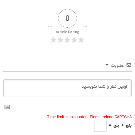
0
Article Rating
عضویت
Time limit is exhausted. Please reload CAPTCHA.
پنج
+
پنج
=