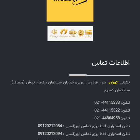
اطلاعات تماس
نشانی:
تهران
، بلوار فردوس غربی، خیابان ســـازمان برنامه، نبـش (هـمافر)،
ساختمان کسری
تلفن:‌
44115333
-021
تلفن:‌
44115322
-021
تلفن:‌
44864958
-021
تلفن اضطراری فقط برای تماس اورژانسی
: 09120212084
تلفن اضطراری فقط برای تماس اورژانسی
: 09120212094