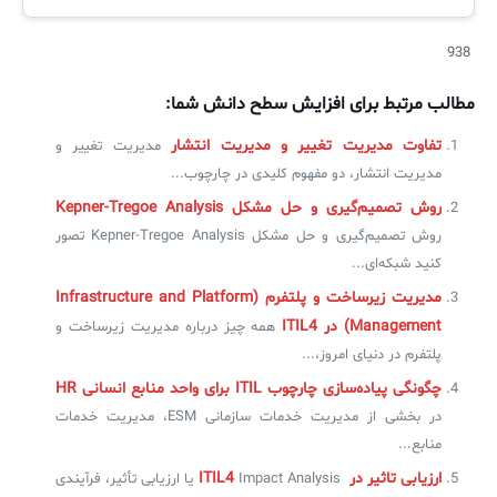
938
✧
مطالب مرتبط برای افزایش سطح دانش شما:
سلف سرویس کاربران
تفاوت مدیریت تغییر و مدیریت انتشار
مدیریت تغییر و
سامانه مدیریت دارایی‌ها [Asset Explorer]
مدیریت انتشار، دو مفهوم کلیدی در چارچوب...
سامانه مدیریت پشتیبانی مشتریان
روش تصمیم‌گیری و حل مشکل Kepner-Tregoe Analysis
DDI
روش تصمیم‌گیری و حل مشکل Kepner-Tregoe Analysis تصور
کنید شبکه‌ای...
مدیریت زیرساخت و پلتفرم (Infrastructure and Platform
◉
Management) در ITIL4
همه چیز درباره مدیریت زیرساخت و
ManageEngine Malware Protection Plus
پلتفرم در دنیای امروز،...
چگونگی پیاده‌سازی چارچوب ITIL‌ برای واحد منابع انسانی HR
سامانه مدیریت دسترسی ممتاز
در بخشی از مدیریت خدمات سازمانی ESM، مدیریت خدمات
سامانه مدیریت و مانیتورینگ شبکه
منابع...
ارزیابی تاثیر در ITIL4
Impact Analysis یا ارزیابی تأثیر، فرآیندی
سامانه آزمون آنلاین