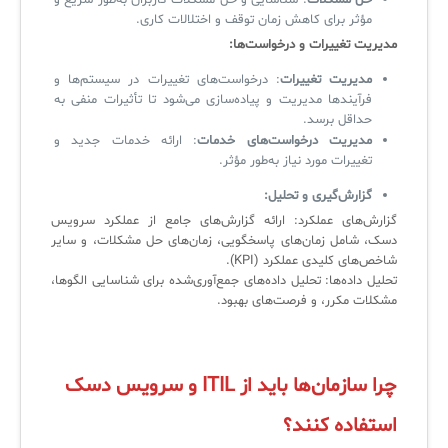
حل مشکلات
: شناسایی و حل مشکلات کاربران به‌طور سریع و
مؤثر برای کاهش زمان توقف و اختلالات کاری.
مدیریت تغییرات و درخواست‌ها:
✧
مدیریت تغییرات
: درخواست‌های تغییرات در سیستم‌ها و
فرآیندها مدیریت و پیاده‌سازی می‌شود تا تأثیرات منفی به
سلف سرویس کاربران
حداقل برسد.
مدیریت درخواست‌های خدمات
: ارائه خدمات جدید و
سامانه مدیریت دارایی‌ها [Asset Explorer]
تغییرات مورد نیاز به‌طور مؤثر.
سامانه مدیریت پشتیبانی مشتریان
گزارش‌گیری و تحلیل:
DDI
گزارش‌های عملکرد: ارائه گزارش‌های جامع از عملکرد سرویس
دسک، شامل زمان‌های پاسخگویی، زمان‌های حل مشکلات، و سایر
شاخص‌های کلیدی عملکرد (KPI).
تحلیل داده‌ها: تحلیل داده‌های جمع‌آوری‌شده برای شناسایی الگوها،
◉
مشکلات مکرر، و فرصت‌های بهبود.
ManageEngine Malware Protection Plus
سامانه مدیریت دسترسی ممتاز
چرا سازمان‌ها باید از ITIL و سرویس دسک
سامانه مدیریت و مانیتورینگ شبکه
استفاده کنند؟
سامانه آزمون آنلاین