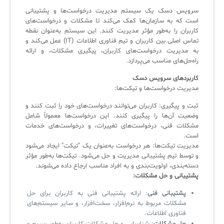
کازیو
لیست کامل 34 تمرین ITIL4
راهکارهای مدیریتی فناوری اطلاعات برای مراکز آموزشی و دانشگاه‌ها
سرویس دسک یک سیستم مدیریت درخواست‌ها و پشتیبانی
لیست دوره‌ها
است که به سازمان‌ها کمک می‌کند تا مشکلات و درخواست‌های
کاربران را به‌طور مؤثر مدیریت کنند. این سیستم به‌عنوان نقطه
✦
✦
✦
مقالات آموزشی
تماس اصلی بین کاربران و تیم فناوری اطلاعات (IT) عمل می‌کند و
به مدیریت درخواست‌های کاربران، پیگیری مشکلات، و ارائه
مدیریت خدمات سازمانی
مدیریت خدمات منابع انسانی
آموزش سیستم مدیریت خدمات فناوری اطلاعات
راه‌حل‌های مناسب می‌پردازد.
CIs Control
سرویس دسک پلاس MSP
نکته‌های کلیدی برای مدیر انفورماتیک
کاربردهای سرویس دسک
مدیریت درخواست‌ها و تیکت‌ها:
مجموعه راهکارهای آیناک
آموزش‌ ویدیویی مفاهیم سرویس دسک
اندپوینت سنترال [سامانه مدیریت نقاط پایانی]
ثبت و پیگیری: کاربران می‌توانند درخواست‌های خود را ثبت کنند و
ITIL & SDP
AD360
وضعیت آن‌ها را پیگیری کنند. این درخواست‌ها معمولاً شامل
مشکلات فنی، درخواست‌های تغییرات، و درخواست‌های خدمات
است.
◆
◆
مدیریت تیکت‌ها: هر درخواست به‌عنوان یک "تیکت" ایجاد می‌شود
و توسط تیم پشتیبانی مدیریت و حل می‌شود. تیکت‌ها به‌طور مؤثر
Log360 ابزار SIEM
آموزش فارسی ITIL4
دسته‌بندی، اولویت‌بندی و به افراد مناسب ارجاع داده می‌شوند.
پشتیبانی و حل مشکلات:
چارچوب ITIL برای همه
برنامه‌ساز هوشمند App Creator
پشتیبانی فنی
: ارائه پشتیبانی فنی به کاربران برای حل
مشکلات مربوط به نرم‌افزار، سخت‌افزار، و سایر سیستم‌های
فلافلی_فناوری
سیستم هوشمند مدیریت فروش و فاکتور
فناوری اطلاعات.
آرشیو دانلودهای مدانت
سامانه مدیریت امنیت اطلاعات