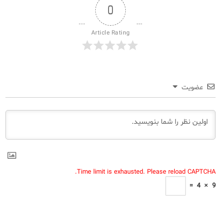
0
Article Rating
عضویت
Time limit is exhausted. Please reload CAPTCHA.
=
4
×
9