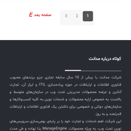
& Forms > Work Log Templates فیلدهای قابل افزودن
به‌عنوان یک “تیکت” ایجاد می‌شود و توسط تیم پشتیبانی
چندانتخابی (Multi-select)، چک‌باکس (Checkbox)، دکمه
مدیریت و حل می‌شود. تیکت‌ها به‌طور مؤثر دسته‌بندی،
صفحه بعد
رادیویی (Radio)، بولی
[…]
3
2
1
اولویت‌بندی و به افراد مناسب ارجاع داده می‌شوند.پشتیبانی
و حل مشکلات: مدیریت تغییرات و درخواست‌ها: گزارش‌های
عملکرد: ارائه گزارش‌های جامع از عملکرد سرویس دسک،
شامل زمان‌های پاسخگویی، زمان‌های حل مشکلات، و سایر
شاخص‌های کلیدی عملکرد (KPI).تحلیل داده‌ها: تحلیل
داده‌های جمع‌آوری‌شده برای شناسایی الگوها، مشکلات مکرر،
کوتاه درباره مدانت
و فرصت‌های بهبود. چرا سازمان‌ها باید از ITIL و سرویس
دسک استفاده کنند؟ چارچوب ITIL: ITIL (Information
Technology Infrastructure Library) مجموعه‌ای از بهترین
شرکت مدانت با بیش از 10 سال سابقه تجاری جزو برندهای محبوب
شیوه‌ها و چارچوب‌هایی است که به بهبود مدیریت خدمات
فناوری اطلاعات و ارتباطات در حوزه پیاده‌سازی ITIL و ابزار آن، تجارت
فناوری اطلاعات کمک می‌کند. ITIL شامل فرآیندهایی برای
آنلاین و عرضه محصولات مدیریتی تحت وب در سازمان‌های متوسط و
مدیریت درخواست‌ها، مدیریت مشکلات، مدیریت تغییرات،
بالاست به خصوص ارایه محصولات و خدمات نوین به کلیه کسب‌وکارها و
و دیگر فرآیندهای مرتبط است.یکپارچگی با ITIL: استفاده از
سازمان‌های دولتی و خصوصی برای داشتن یک فناوری اطلاعات و ارتباطات
سرویس دسک با پیروی از شیوه‌های ITIL، سازمان‌ها را قادر
قدرتمند و به روز.
می‌سازد تا خدمات فناوری اطلاعات را به‌طور مؤثرتر مدیریت
این شرکت اهم خدمات و تجارت خود را بر پایه‌ی بومی‌سازی سرویس‌های
کنند و کیفیت خدمات را بهبود بخشند.افزایش کارایی و
نوین تحت وب، به ویژه محصولات ManageEngine بنا نهاده و طی مدت