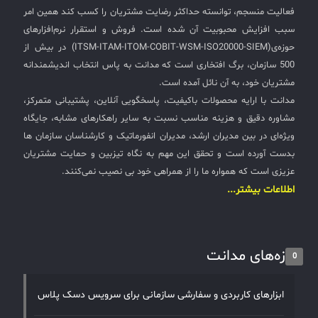
بهره‌وری: مدیریت مؤثر: سرویس دسک به سازمان‌ها کمک
فعالیت منسجم، توانسته حداکثر رضایت مشتریان را کسب کند همین امر
می‌کند تا درخواست‌ها و مشکلات را به‌طور مؤثر مدیریت کنند،
سبب افزایش محبوبیت آن شده است. فروش و استقرار نرم‌افزارهای
که این امر به افزایش بهره‌وری و کاهش زمان‌های توقف منجر
حوزه‌ی(ITSM-ITAM-ITOM-COBIT-WSM-ISO20000-SIEM) در بیش از
می‌شود.دسته‌بندی و اولویت‌بندی: با استفاده از سرویس
500 سازمان، برگ افتخاری است که مدانت به پاس انتخاب اندیشمندانه
دسک، مشکلات و درخواست‌ها به‌طور منظم دسته‌بندی و
مشتریان خود، به آن نائل آمده است.
اولویت‌بندی می‌شوند، که به تسریع فرآیند حل مشکلات کمک
مدانت با ارایه محصولات باکیفیت، پاسخگویی آنلاین، پشتیبانی متمرکز،
می‌کند.بهبود تجربه کاربری: پشتیبانی سریع: ارائه پشتیبانی
مشاوره دقیق و هزینه مناسب نسبت به سایر راهکارهای مشابه، جایگاه
سریع و مؤثر به کاربران، باعث افزایش رضایت مشتریان و
کارکنان می‌شود.شفافیت و اطلاع‌رسانی: سرویس دسک امکان
ویژه‌ای در بین مدیران ارشد، مدیران انفورماتیک و کارشناسان سازمان ها
اطلاع‌رسانی به‌روز درباره وضعیت درخواست‌ها و مشکلات را
بدست آورده است و تحقق این مهم به نگاه تیزبین و حمایت مشتریان
فراهم می‌کند.کاهش هزینه‌ها و ریسک‌ها: کاهش هزینه‌ها:
عزیزی است که همواره ما را از همراهی خود بی نصیب نمی‌کنند.
مدیریت مؤثر مشکلات و درخواست‌ها به کاهش هزینه‌های
اطلاعات بیشتر...
ناشی از وقفه‌ها و مشکلات فنی کمک می‌کند.مدیریت ریسک:
با پیاده‌سازی فرآیندهای استاندارد، سازمان‌ها می‌توانند
ریسک‌های مربوط به تغییرات و مشکلات فنی را کاهش
تازه‌های مدانت
دهند.گزارش‌گیری و بهبود مستمر: گزارش‌های تحلیلی: ارائه
0
گزارش‌های تحلیلی از عملکرد سرویس دسک برای شناسایی
نقاط ضعف و فرصت‌های بهبود.بهبود مستمر: استفاده از
ابزارهای کاربردی و سفارشی سازمانی برای سرویس دسک پلاس
داده‌های تحلیلی برای پیاده‌سازی تغییرات و بهبود مستمر در