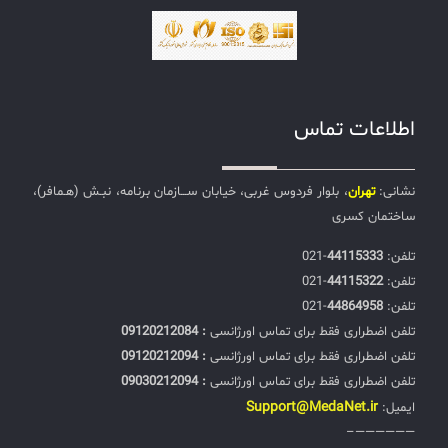
اطلاعات تماس
نشانی:
تهران
، بلوار فردوس غربی، خیابان ســـازمان برنامه، نبـش (هـمافر)،
ساختمان کسری
تلفن:‌
44115333
-021
تلفن:‌
44115322
-021
تلفن:‌
44864958
-021
تلفن اضطراری فقط برای تماس اورژانسی
: 09120212084
تلفن اضطراری فقط برای تماس اورژانسی
: 09120212094
تلفن اضطراری فقط برای تماس اورژانسی
: 09030212094
Support@MedaNet.ir
ایمیل:
——————–