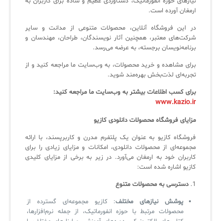
نیازهای حوزه انفورماتیک، دستاوردی عظیم و ساده برای کاربران به
ارمغان آورده است.
لیست دوره‌ها
در این فروشگاه آنلاین، محصولات متنوعی از مدانت و سایر
✦
✦
✦
مقالات آموزشی
شرکت‌های معتبر، همچنین آثار نویسندگان، طراحان، مهندسان و
برنامه‌نویسان برجسته، به عرضه می‌رسد.
مدیریت خدمات سازمانی
مدیریت خدمات منابع انسانی
آموزش سیستم مدیریت خدمات فناوری اطلاعات
برای مشاهده و خرید محصولات، به وب‌سایت ما مراجعه کنید و از
CIs Control
سرویس دسک پلاس MSP
نکته‌های کلیدی برای مدیر انفورماتیک
تجربه‌ای لذت‌بخش بهره‌مند شوید.
مجموعه راهکارهای آیناک
آموزش‌ ویدیویی مفاهیم سرویس دسک
اندپوینت سنترال [سامانه مدیریت نقاط پایانی]
برای کسب اطلاعات بیشتر به وب‌سایت ما مراجعه کنید:
www.kazio.ir
ITIL & SDP
AD360
مزایای فروشگاه محصولات دانلودی کازیو
فروشگاه کازیو به عنوان یک پلتفرم مدرن و کاربرپسند، با ارائه
◆
◆
مجموعه‌ای از محصولات دانلودی، امکانات و مزایای زیادی را برای
کاربران خود به ارمغان می‌آورد. در زیر به برخی از مزایای کلیدی
Log360 ابزار SIEM
آموزش فارسی ITIL4
کازیو اشاره شده است:
چارچوب ITIL برای همه
برنامه‌ساز هوشمند App Creator
1.
دسترسی به محصولات متنوع
فلافلی_فناوری
سیستم هوشمند مدیریت فروش و فاکتور
پوشش نیازهای مختلف
: کازیو مجموعه‌ای گسترده از
محصولات مرتبط با حوزه انفورماتیک، از جمله نرم‌افزارها،
آرشیو دانلودهای مدانت
سامانه مدیریت امنیت اطلاعات