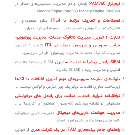
نرم‌افزار PAM360
راه‌حل جامع مدیریت دسترسی‌های ممتاز در
ManageEngine PAM360 ManageEngine PAM360...
اصطلاحات و تعاریف مرتبط با ITIL4
علاوه مجموعه‌ای از
فلش‌کارت‌های آموزشی بنام چیستان، مجموعه‌ آموزش مدیران...
تفاوت ۴ تمرین: مدیریت کاتالوگ خدمات- مدیریت پورتفولیو-
طراحی سرویس و سرویس دسک در ITIL
تفاوت ۴ تمرین:
مدیریت کاتالوگ خدمات- مدیریت پورتفولیو- طراحی سرویس...
SIEM راه‌حل پیشرفته امنیت سایبری
SIEM چیست؟ اطلاعات
امنیتی و مدیریت رویداد (SIEM) یک راه...
بلوک‌های سازنده سرویس‌های مهم فناوری اطلاعات با CI-ها
زیرساخت فناوری اطلاعات دیگر یک چیز انتزاعی و لوکس نیست،...
توافقنامه شرایط خدمات مدانت برای راه‌حل های درخواستی
مقدمهاین توافقنامه بین شما (که بعنوان “مشتری” یا “کارفرما” یا...
مدیریت هوشمند دارایی‌های دیجیتال
مدیریت دارایی دیجیتال،
کلید طلایی موفقیت در دنیای امروز است...
راهنمای جامع پیاده‌سازی ITAM در یک شرکت مدرن
از آنجایی