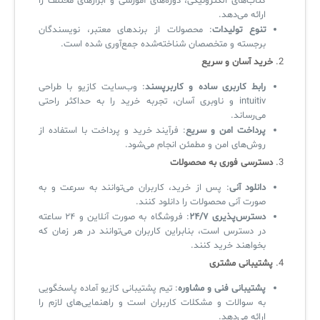
کتاب‌های الکترونیکی، دوره‌های آموزشی و ابزارهای مختلف را
ارائه می‌دهد.
تنوع تولیدات
: محصولات از برندهای معتبر، نویسندگان
برجسته و متخصصان شناخته‌شده جمع‌آوری شده است.
✧
2.
خرید آسان و سریع
سلف سرویس کاربران
رابط کاربری ساده و کاربرپسند
: وب‌سایت کازیو با طراحی
سامانه مدیریت دارایی‌ها [Asset Explorer]
intuitiv و ناوبری آسان، تجربه خرید را به حداکثر راحتی
می‌رساند.
سامانه مدیریت پشتیبانی مشتریان
پرداخت امن و سریع
: فرآیند خرید و پرداخت با استفاده از
روش‌های امن و مطمئن انجام می‌شود.
DDI
3.
دسترسی فوری به محصولات
دانلود آنی
: پس از خرید، کاربران می‌توانند به سرعت و به
صورت آنی محصولات را دانلود کنند.
◉
دسترس‌پذیری ۲۴/۷
: فروشگاه به صورت آنلاین و ۲۴ ساعته
در دسترس است، بنابراین کاربران می‌توانند در هر زمان که
ManageEngine Malware Protection Plus
بخواهند خرید کنند.
سامانه مدیریت دسترسی ممتاز
4.
پشتیبانی مشتری
سامانه مدیریت و مانیتورینگ شبکه
پشتیبانی فنی و مشاوره
: تیم پشتیبانی کازیو آماده پاسخگویی
به سوالات و مشکلات کاربران است و راهنمایی‌های لازم را
سامانه آزمون آنلاین
ارائه می‌دهد.