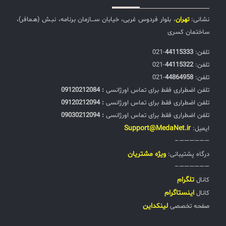
نشانی:
تهران
، بلوار فردوس غربی، خیابان ســـازمان برنامه، نبـش (هـمافر)،
ساختمان کسری
تلفن:‌
44115333
-021
تلفن:‌
44115322
-021
تلفن:‌
44864958
-021
تلفن اضطراری فقط برای تماس اورژانسی
: 09120212084
تلفن اضطراری فقط برای تماس اورژانسی
: 09120212094
تلفن اضطراری فقط برای تماس اورژانسی
: 09030212094
Support@MedaNet.ir
ایمیل:
——————–
ويژه مشتریان
درگاه پشتیبانی:
——————–
تلگرام
کانال
اینستاگرام
کانال
لینکداین
صفحه تخصصی