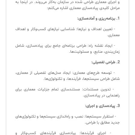
و اجرای معماری طراحی شده در سازمان به‌کار می‌روند. در اینجا به
لیست دوره‌ها
مراحل کلیدی پیاده‌سازی معماری اشاره می‌کنم:
✦
✦
✦
مقالات آموزشی
1. برنامه‌ریزی و آماده‌سازی:
- تعیین اهداف و نیازها: شناسایی نیازهای کسب‌وکار و اهداف
مدیریت خدمات سازمانی
مدیریت خدمات منابع انسانی
آموزش سیستم مدیریت خدمات فناوری اطلاعات
معماری.
CIs Control
سرویس دسک پلاس MSP
نکته‌های کلیدی برای مدیر انفورماتیک
- ایجاد نقشه راه: طراحی برنامه‌ای جامع برای پیاده‌سازی، شامل
زمان‌بندی، منابع، و مسئولیت‌ها.
مجموعه راهکارهای آیناک
آموزش‌ ویدیویی مفاهیم سرویس دسک
اندپوینت سنترال [سامانه مدیریت نقاط پایانی]
2. طراحی تفصیلی:
ITIL & SDP
AD360
- توسعه طرح‌های معماری: ایجاد مدل‌های تفصیلی از معماری،
شامل طراحی سیستم‌ها، فرآیندها، و تکنولوژی‌ها.
◆
◆
- تدوین مستندات: مستندسازی تمام جزئیات معماری برای
راهنمایی در پیاده‌سازی.
Log360 ابزار SIEM
آموزش فارسی ITIL4
3. پیاده‌سازی و اجرای:
چارچوب ITIL برای همه
برنامه‌ساز هوشمند App Creator
- استقرار سیستم‌ها: نصب و راه‌اندازی سیستم‌ها و تکنولوژی‌های
فلافلی_فناوری
سیستم هوشمند مدیریت فروش و فاکتور
جدید مطابق با طراحی.
آرشیو دانلودهای مدانت
سامانه مدیریت امنیت اطلاعات
- اجرای فرآیندها: پیاده‌سازی فرآیندهای کسب‌وکار و