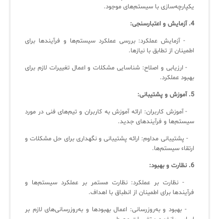
یکپارچه‌سازی با سیستم‌های موجود.
4. آزمایش و اعتبارسنجی:
✧
- آزمایش عملکرد: بررسی عملکرد سیستم‌ها و فرآیندها برای
سلف سرویس کاربران
اطمینان از تطابق با نیازها.
سامانه مدیریت دارایی‌ها [Asset Explorer]
- ارزیابی و اصلاح: شناسایی مشکلات و اعمال تغییرات لازم برای
بهبود عملکرد.
سامانه مدیریت پشتیبانی مشتریان
5. آموزش و پشتیبانی:
DDI
- آموزش کاربران: ارائه آموزش به کاربران و تیم‌های فنی در مورد
سیستم‌ها و فرآیندهای جدید.
◉
- پشتیبانی مداوم: ارائه پشتیبانی و نگهداری برای حل مشکلات و
ارتقاء سیستم‌ها.
ManageEngine Malware Protection Plus
6. نظارت و بهبود:
سامانه مدیریت دسترسی ممتاز
- نظارت بر عملکرد: نظارت مستمر بر عملکرد سیستم‌ها و
سامانه مدیریت و مانیتورینگ شبکه
فرآیندها برای اطمینان از انطباق با اهداف.
- بهبود و به‌روزرسانی: اعمال بهبودها و به‌روزرسانی‌های لازم بر
سامانه آزمون آنلاین