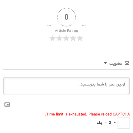
0
Article Rating
عضویت
Time limit is exhausted. Please reload CAPTCHA.
−
2
=
یک