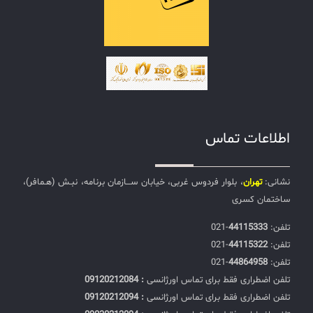
اطلاعات تماس
نشانی:
تهران
، بلوار فردوس غربی، خیابان ســـازمان برنامه، نبـش (هـمافر)،
ساختمان کسری
تلفن:‌
44115333
-021
تلفن:‌
44115322
-021
تلفن:‌
44864958
-021
تلفن اضطراری فقط برای تماس اورژانسی
: 09120212084
تلفن اضطراری فقط برای تماس اورژانسی
: 09120212094