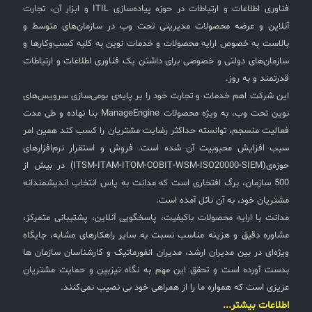
فناوری اطلاعات و ارتباطات در حوزه پیاده‌سازی ITIL و ابزار آن، تجارت
آنلاین و عرضه محصولات مدیریتی تحت وب در سازمان‌های متوسط و
بالاست به خصوص ارایه محصولات و خدمات نوین به کلیه کسب‌وکارها و
سازمان‌های دولتی و خصوصی برای داشتن یک فناوری اطلاعات و ارتباطات
قدرتمند و به روز.
این شرکت اهم خدمات و تجارت خود را بر پایه‌ی بومی‌سازی سرویس‌های
نوین تحت وب، به ویژه محصولات ManageEngine بنا نهاده و طی مدت
فعالیت منسجم، توانسته حداکثر رضایت مشتریان را کسب کند همین امر
سبب افزایش محبوبیت آن شده است. فروش و استقرار نرم‌افزارهای
حوزه‌ی(ITSM-ITAM-ITOM-COBIT-WSM-ISO20000-SIEM) در بیش از
500 سازمان، برگ افتخاری است که مدانت به پاس انتخاب اندیشمندانه
مشتریان خود، به آن نائل آمده است.
مدانت با ارایه محصولات باکیفیت، پاسخگویی آنلاین، پشتیبانی متمرکز،
مشاوره دقیق و هزینه مناسب نسبت به سایر راهکارهای مشابه، جایگاه
ویژه‌ای در بین مدیران ارشد، مدیران انفورماتیک و کارشناسان سازمان ها
بدست آورده است و تحقق این مهم به نگاه تیزبین و حمایت مشتریان
عزیزی است که همواره ما را از همراهی خود بی نصیب نمی‌کنند.
اطلاعات بیشتر...