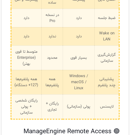
ساده
در نسخه
ضبط جلسه
دارد
دارد
Pro
Wake on
دارد
ندارد
دارد
LAN
متوسط تا قوی
گزارش‌گیری
بسیار قوی
محدود
(Enterprise
سازمانی
بهتر)
Windows /
پشتیبانی
همه
همه پلتفرم‌ها
macOS /
چند پلتفرم
پلتفرم‌ها
(127+ دستگاه)
Linux
رایگان شخصی
رایگان +
لایسنس
پولی (سازمانی)
+ پولی
تجاری
سازمانی
🟢 ManageEngine Remote Access