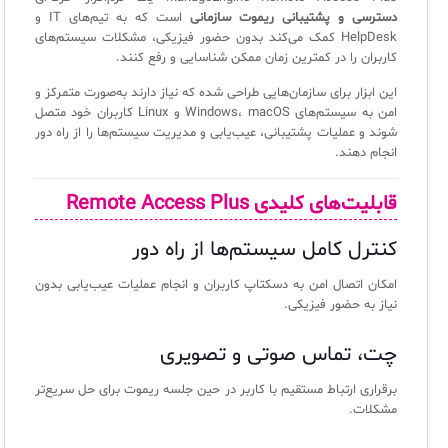
ثبت‌نام در دوره‌های آموزشی تخصصی
کازیو
لیست کامل 34 تمرین ITIL4
راهکارهای مدیریتی فناوری اطلاعات برای مراکز آموزشی و دانشگاه‌ها
دسترسی و پشتیبانی ریموت سازمانی
است که به تیم‌های IT و
HelpDesk کمک می‌کند بدون حضور فیزیکی، مشکلات سیستم‌های
لیست دوره‌ها
کاربران را در کمترین زمان ممکن شناسایی و رفع کنند.
✦
✦
✦
مقالات آموزشی
این ابزار برای سازمان‌هایی طراحی شده که نیاز دارند به‌صورت متمرکز و
امن به سیستم‌های Windows، macOS و Linux کاربران خود متصل
مدیریت خدمات سازمانی
مدیریت خدمات منابع انسانی
آموزش سیستم مدیریت خدمات فناوری اطلاعات
شوند و عملیات پشتیبانی، عیب‌یابی و مدیریت سیستم‌ها را از راه دور
انجام دهند.
CIs Control
سرویس دسک پلاس MSP
نکته‌های کلیدی برای مدیر انفورماتیک
مجموعه راهکارهای آیناک
آموزش‌ ویدیویی مفاهیم سرویس دسک
اندپوینت سنترال [سامانه مدیریت نقاط پایانی]
قابلیت‌های کلیدی Remote Access Plus
ITIL & SDP
AD360
کنترل کامل سیستم‌ها از راه دور
امکان اتصال امن به دسکتاپ کاربران و انجام عملیات عیب‌یابی بدون
◆
◆
نیاز به حضور فیزیکی.
Log360 ابزار SIEM
آموزش فارسی ITIL4
چت، تماس صوتی و تصویری
چارچوب ITIL برای همه
برنامه‌ساز هوشمند App Creator
برقراری ارتباط مستقیم با کاربر در حین جلسه ریموت برای حل سریع‌تر
مشکلات.
فلافلی_فناوری
سیستم هوشمند مدیریت فروش و فاکتور