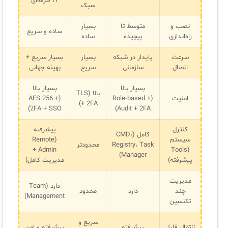
IT حرفه‌ای
سبک
نصب و
متوسط تا
بسیار
ساده و سریع
راه‌اندازی
پیچیده
ساده
سرعت
پایدار در شبکه
بسیار
بسیار سریع +
اتصال
سازمانی
سریع
بهینه جهانی
بسیار بالا
بسیار بالا
بالا (TLS
امنیت
(Role-based +
(AES 256 +
+ 2FA)
2FA + SSO)
Audit + 2FA)
کنترل
پیشرفته
کامل (CMD،
سیستم
(Remote
Registry، Task
محدودتر
Admin +
(Tools
Manager)
پیشرفته)
مدیریت کامل)
مدیریت
دارد (Team
چند
دارد
محدود
Management)
تکنسین
سریع و
انتقال فایل
پیشرفته
پیشرفته و امن