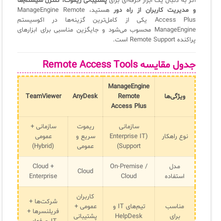
اگر به دنبال یک ابزار حرفه‌ای برای
پشتیبانی ریموت، کنترل سیستم‌ها
و مدیریت کاربران از راه دور
هستید، ManageEngine Remote
Access Plus یکی از کامل‌ترین گزینه‌ها در اکوسیستم
ManageEngine محسوب می‌شود و جایگزین مناسبی برای ابزارهای
پراکنده Remote Support است.
جدول مقایسه Remote Access Tools
ManageEngine
ویژگی‌ها
Remote
AnyDesk
TeamViewer
Access Plus
سازمانی
ریموت
سازمانی +
نوع راهکار
(Enterprise IT
سریع و
عمومی
Support)
عمومی
(Hybrid)
مدل
On-Premise /
Cloud +
Cloud
استفاده
Cloud
Enterprise
کاربران
شرکت‌ها +
مناسب
تیم‌های IT و
عمومی +
فریلنسرها +
برای
HelpDesk
پشتیبانی