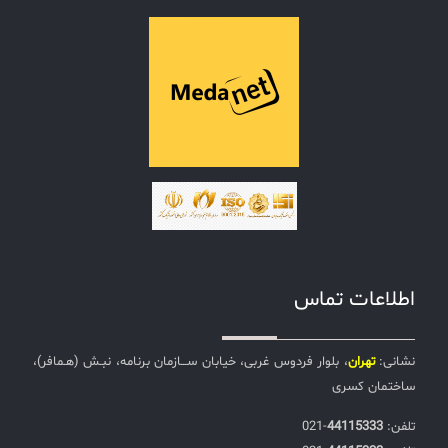
اطلاعات تماس
نشانی:
تهران
، بلوار فردوس غربی، خیابان ســـازمان برنامه، نبـش (هـمافر)،
ساختمان کسری
تلفن:‌
44115333
-021