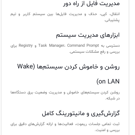
مدیریت فایل از راه دور
آرشیو دانلودهای مدانت
سامانه مدیریت امنیت اطلاعات
انتقال، کپی، حذف و مدیریت فایل‌ها بین سیستم کاربر و تیم
پشتیبانی.
✧
ابزارهای مدیریت سیستم
سلف سرویس کاربران
دسترسی به Task Manager، Command Prompt و Registry برای
سامانه مدیریت دارایی‌ها [Asset Explorer]
بررسی و رفع مشکلات سیستمی.
سامانه مدیریت پشتیبانی مشتریان
روشن و خاموش کردن سیستم‌ها (Wake
DDI
on LAN)
◉
روشن کردن سیستم‌های خاموش و مدیریت وضعیت برق دستگاه‌ها
در شبکه.
ManageEngine Malware Protection Plus
گزارش‌گیری و مانیتورینگ کامل
سامانه مدیریت دسترسی ممتاز
ثبت تمامی جلسات ریموت، فعالیت‌ها و ارائه گزارش‌های دقیق برای
سامانه مدیریت و مانیتورینگ شبکه
بررسی و امنیت.