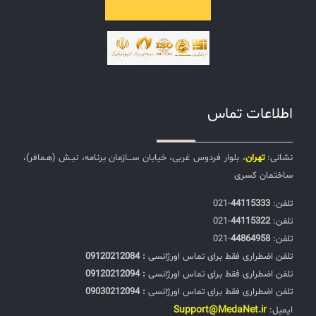
اطلاعات تماس
نشانی:
تهران
، بلوار فردوس غربی، خیابان ســـازمان برنامه، نبـش (هـمافر)،
ساختمان کسری
تلفن:‌
44115333
-021
تلفن:‌
44115322
-021
تلفن:‌
44864958
-021
تلفن اضطراری فقط برای تماس اورژانسی
: 09120212084
تلفن اضطراری فقط برای تماس اورژانسی
: 09120212094
تلفن اضطراری فقط برای تماس اورژانسی
: 09030212094
Support@MedaNet.ir
ایمیل: