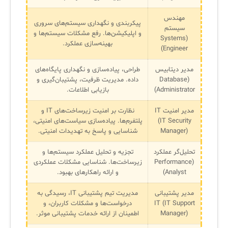
مهندس
پیکربندی و نگهداری سیستم‌های سروری
سیستم
✧
و اپلیکیشن‌ها. رفع مشکلات سیستم‌ها و
(Systems
بهینه‌سازی عملکرد.
Engineer)
سلف سرویس کاربران
سامانه مدیریت دارایی‌ها [Asset Explorer]
مدیر دیتابیس
طراحی، پیاده‌سازی و نگهداری پایگاه‌های
(Database
داده. مدیریت ظرفیت، پشتیبان‌گیری و
سامانه مدیریت پشتیبانی مشتریان
Administrator)
بازیابی اطلاعات.
DDI
مدیر امنیت IT
نظارت بر امنیت زیرساخت‌های IT و
(IT Security
پلتفرم‌ها. پیاده‌سازی سیاست‌های امنیتی،
Manager)
شناسایی و پاسخ به تهدیدات امنیتی.
◉
تحلیل‌گر عملکرد
تجزیه و تحلیل عملکرد سیستم‌ها و
(Performance
زیرساخت‌ها. شناسایی مشکلات عملکردی
ManageEngine Malware Protection Plus
Analyst)
و ارائه راهکارهای بهبود.
سامانه مدیریت دسترسی ممتاز
مدیر پشتیبانی
مدیریت تیم پشتیبانی IT، رسیدگی به
سامانه مدیریت و مانیتورینگ شبکه
IT (IT Support
درخواست‌ها و مشکلات کاربران، و
Manager)
اطمینان از ارائه خدمات پشتیبانی موثر.
سامانه آزمون آنلاین