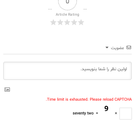
0
Article Rating
عضویت
Time limit is exhausted. Please reload CAPTCHA.
seventy two
=
×