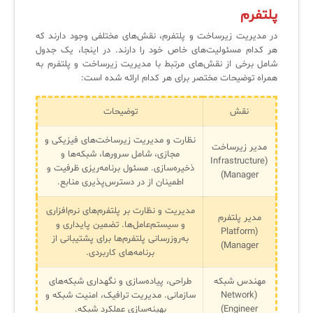
پلتفرم
لیست دوره‌ها
در مدیریت زیرساخت و پلتفرم، نقش‌های مختلفی وجود دارند که
✦
✦
✦
مقالات آموزشی
هر کدام مسئولیت‌های خاص خود را دارند. در اینجا، یک جدول
شامل برخی از نقش‌های مرتبط با مدیریت زیرساخت و پلتفرم به
مدیریت خدمات سازمانی
مدیریت خدمات منابع انسانی
آموزش سیستم مدیریت خدمات فناوری اطلاعات
همراه توضیحات مختصر برای هر کدام ارائه شده است:
CIs Control
سرویس دسک پلاس MSP
نکته‌های کلیدی برای مدیر انفورماتیک
نقش
توضیحات
مجموعه راهکارهای آیناک
آموزش‌ ویدیویی مفاهیم سرویس دسک
اندپوینت سنترال [سامانه مدیریت نقاط پایانی]
نظارت و مدیریت زیرساخت‌های فیزیکی و
مدیر زیرساخت
ITIL & SDP
AD360
مجازی، شامل سرورها، شبکه‌ها و
(Infrastructure
ذخیره‌سازی. مسئول برنامه‌ریزی ظرفیت و
Manager)
اطمینان از در دسترس‌پذیری منابع.
◆
◆
مدیریت و نظارت بر پلتفرم‌های نرم‌افزاری
مدیر پلتفرم
و سیستم‌عامل‌ها. تضمین پایداری و
Log360 ابزار SIEM
آموزش فارسی ITIL4
(Platform
به‌روزرسانی پلتفرم‌ها برای پشتیبانی از
Manager)
برنامه‌های کاربردی.
چارچوب ITIL برای همه
برنامه‌ساز هوشمند App Creator
فلافلی_فناوری
سیستم هوشمند مدیریت فروش و فاکتور
مهندس شبکه
طراحی، پیاده‌سازی و نگهداری شبکه‌های
(Network
سازمانی. مدیریت ترافیک، امنیت شبکه و
آرشیو دانلودهای مدانت
سامانه مدیریت امنیت اطلاعات
Engineer)
بهینه‌سازی عملکرد شبکه.