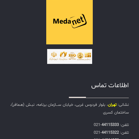
اطلاعات تماس
نشانی:
تهران
، بلوار فردوس غربی، خیابان ســـازمان برنامه، نبـش (هـمافر)،
ساختمان کسری
تلفن:‌
44115333
-021
تلفن:‌
44115322
-021