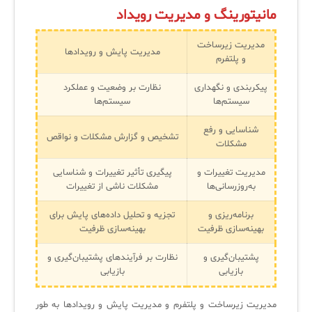
مانیتورینگ و مدیریت رویداد
لیست دوره‌ها
✦
✦
✦
مقالات آموزشی
مدیریت زیرساخت
مدیریت پایش و رویدادها
و پلتفرم
مدیریت خدمات سازمانی
مدیریت خدمات منابع انسانی
آموزش سیستم مدیریت خدمات فناوری اطلاعات
پیکربندی و نگهداری
نظارت بر وضعیت و عملکرد
CIs Control
سرویس دسک پلاس MSP
نکته‌های کلیدی برای مدیر انفورماتیک
سیستم‌ها
سیستم‌ها
مجموعه راهکارهای آیناک
آموزش‌ ویدیویی مفاهیم سرویس دسک
اندپوینت سنترال [سامانه مدیریت نقاط پایانی]
شناسایی و رفع
تشخیص و گزارش مشکلات و نواقص
مشکلات
ITIL & SDP
AD360
مدیریت تغییرات و
پیگیری تأثیر تغییرات و شناسایی
به‌روزرسانی‌ها
مشکلات ناشی از تغییرات
◆
◆
برنامه‌ریزی و
تجزیه و تحلیل داده‌های پایش برای
Log360 ابزار SIEM
آموزش فارسی ITIL4
بهینه‌سازی ظرفیت
بهینه‌سازی ظرفیت
چارچوب ITIL برای همه
برنامه‌ساز هوشمند App Creator
پشتیبان‌گیری و
نظارت بر فرآیندهای پشتیبان‌گیری و
بازیابی
بازیابی
فلافلی_فناوری
سیستم هوشمند مدیریت فروش و فاکتور
آرشیو دانلودهای مدانت
سامانه مدیریت امنیت اطلاعات
مدیریت زیرساخت و پلتفرم و مدیریت پایش و رویدادها به طور