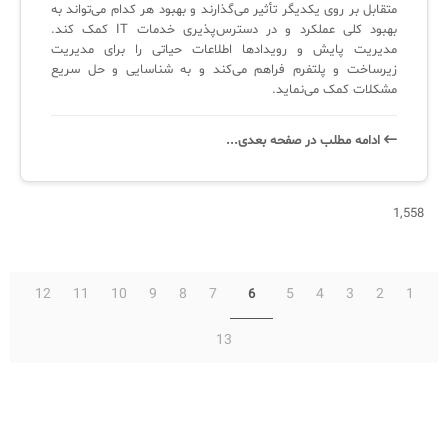
متقابل بر روی یکدیگر تأثیر می‌گذارند و بهبود هر کدام می‌تواند به
بهبود کلی عملکرد و در دسترس‌پذیری خدمات IT کمک کند.
مدیریت پایش و رویدادها اطلاعات حیاتی را برای مدیریت
✧
زیرساخت و پلتفرم فراهم می‌کند و به شناسایی و حل سریع
مشکلات کمک می‌نماید.
سلف سرویس کاربران
سامانه مدیریت دارایی‌ها [Asset Explorer]
ادامه‌ مطلب در صفحه‌ بعدی...
سامانه مدیریت پشتیبانی مشتریان
DDI
1,558
◉
12
11
10
9
8
7
5
4
3
2
1
6
ManageEngine Malware Protection Plus
13
سامانه مدیریت دسترسی ممتاز
سامانه مدیریت و مانیتورینگ شبکه
سامانه آزمون آنلاین