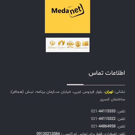
اطلاعات تماس
نشانی:
تهران
، بلوار فردوس غربی، خیابان ســـازمان برنامه، نبـش (هـمافر)،
ساختمان کسری
تلفن:‌
44115333
-021
تلفن:‌
44115322
-021
تلفن:‌
44864958
-021
تلفن اضطراری فقط برای تماس اورژانسی
: 09120212084