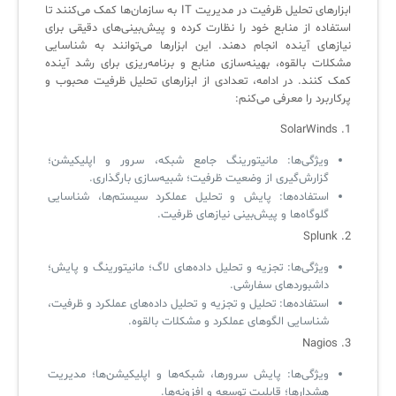
ابزارهای تحلیل ظرفیت در مدیریت IT به سازمان‌ها کمک می‌کنند تا
لیست دوره‌ها
استفاده از منابع خود را نظارت کرده و پیش‌بینی‌های دقیقی برای
نیازهای آینده انجام دهند. این ابزارها می‌توانند به شناسایی
✦
✦
✦
مقالات آموزشی
مشکلات بالقوه، بهینه‌سازی منابع و برنامه‌ریزی برای رشد آینده
کمک کنند. در ادامه، تعدادی از ابزارهای تحلیل ظرفیت محبوب و
مدیریت خدمات سازمانی
مدیریت خدمات منابع انسانی
آموزش سیستم مدیریت خدمات فناوری اطلاعات
پرکاربرد را معرفی می‌کنم:
CIs Control
سرویس دسک پلاس MSP
نکته‌های کلیدی برای مدیر انفورماتیک
1. SolarWinds
مجموعه راهکارهای آیناک
آموزش‌ ویدیویی مفاهیم سرویس دسک
اندپوینت سنترال [سامانه مدیریت نقاط پایانی]
ویژگی‌ها: مانیتورینگ جامع شبکه، سرور و اپلیکیشن؛
گزارش‌گیری از وضعیت ظرفیت؛ شبیه‌سازی بارگذاری.
ITIL & SDP
AD360
استفاده‌ها: پایش و تحلیل عملکرد سیستم‌ها، شناسایی
گلوگاه‌ها و پیش‌بینی نیازهای ظرفیت.
2. Splunk
◆
◆
ویژگی‌ها: تجزیه و تحلیل داده‌های لاگ؛ مانیتورینگ و پایش؛
Log360 ابزار SIEM
آموزش فارسی ITIL4
داشبوردهای سفارشی.
استفاده‌ها: تحلیل و تجزیه و تحلیل داده‌های عملکرد و ظرفیت،
چارچوب ITIL برای همه
برنامه‌ساز هوشمند App Creator
شناسایی الگوهای عملکرد و مشکلات بالقوه.
3. Nagios
فلافلی_فناوری
سیستم هوشمند مدیریت فروش و فاکتور
ویژگی‌ها: پایش سرورها، شبکه‌ها و اپلیکیشن‌ها؛ مدیریت
آرشیو دانلودهای مدانت
سامانه مدیریت امنیت اطلاعات
هشدارها؛ قابلیت توسعه و افزونه‌ها.