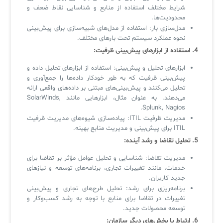
شرایط مختلف استفاده از منابع و شناسایی نقاط ضعف و
محدودیت‌ها.
مدل‌سازی بار: استفاده از مدل‌های شبیه‌سازی برای پیش‌بینی
✧
نحوه عملکرد سیستم تحت بارهای مختلف.
سلف سرویس کاربران
4.
استفاده از ابزارهای پیش‌بینی ظرفیت
:
ابزارهای تحلیل و پیش‌بینی: استفاده از ابزارهای تحلیل داده و
سامانه مدیریت دارایی‌ها [Asset Explorer]
پیش‌بینی ظرفیت که به طور خودکار داده‌ها را جمع‌آوری و
سامانه مدیریت پشتیبانی مشتریان
تحلیل می‌کنند و پیش‌بینی‌های مبتنی بر داده‌های واقعی ارائه
می‌دهند. به عنوان مثال، ابزارهایی مانند SolarWinds,
DDI
Splunk, Nagios.
مدیریت ظرفیت ITIL: پیاده‌سازی شیوه‌های مدیریت ظرفیت
ITIL برای پیش‌بینی و مدیریت منابع بهینه.
◉
5.
تحلیل تقاضا و رشد آینده
:
مدیریت تقاضا: شناسایی و تحلیل عوامل مؤثر بر تقاضا برای
ManageEngine Malware Protection Plus
خدمات، مانند تغییرات تجاری، برنامه‌های توسعه و نیازهای
جدید کاربران.
سامانه مدیریت دسترسی ممتاز
برنامه‌ریزی برای رشد: تحلیل طرح‌های تجاری و پیش‌بینی
سامانه مدیریت و مانیتورینگ شبکه
تغییرات در تقاضا برای منابع با توجه به رشد کسب‌وکار و
توسعه محصولات جدید.
سامانه آزمون آنلاین
6.
ارتباط با بخش‌های دیگر سازمان
: