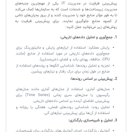
پیش‌بینی ظرفیت در مدیریت IT یکی از مهم‌ترین جنبه‌های
لیست دوره‌ها
مدیریت زیرساخت‌ها و خدمات است که به سازمان‌ها کمک می‌کند
تا به طور مؤثر منابع خود را مدیریت کنند و از بروز بحران‌های ناشی
✦
✦
✦
مقالات آموزشی
از کمبود منابع جلوگیری نمایند. برای پیش‌بینی ظرفیت به
روش‌های زیر می‌توانید عمل کنید:
مدیریت خدمات سازمانی
مدیریت خدمات منابع انسانی
آموزش سیستم مدیریت خدمات فناوری اطلاعات
1.
جمع‌آوری و تحلیل داده‌های تاریخی
:
CIs Control
سرویس دسک پلاس MSP
نکته‌های کلیدی برای مدیر انفورماتیک
پایش عملکرد: استفاده از ابزارهای پایش و مانیتورینگ برای
مجموعه راهکارهای آیناک
آموزش‌ ویدیویی مفاهیم سرویس دسک
اندپوینت سنترال [سامانه مدیریت نقاط پایانی]
جمع‌آوری داده‌های تاریخی در مورد استفاده از منابع (مانند
CPU، حافظه، پهنای باند و فضای ذخیره‌سازی).
ITIL & SDP
AD360
تجزیه و تحلیل روندها: شناسایی الگوها و روندهای استفاده از
منابع در طول زمان برای درک رفتار و نیازهای پیشین.
2.
پیش‌بینی بر اساس روندها
:
◆
◆
مدل‌های آماری: استفاده از مدل‌های آماری مانند مدل‌های
رگرسیون یا مدل‌های سری زمانی (Time Series) برای
Log360 ابزار SIEM
آموزش فارسی ITIL4
پیش‌بینی تقاضای آینده بر اساس داده‌های تاریخی.
تحلیل روند: شناسایی روندهای فصلی، هفتگی یا روزانه و
چارچوب ITIL برای همه
برنامه‌ساز هوشمند App Creator
استفاده از آن‌ها برای پیش‌بینی نیازهای آتی.
فلافلی_فناوری
سیستم هوشمند مدیریت فروش و فاکتور
3.
تحلیل و شبیه‌سازی بارگذاری
:
آرشیو دانلودهای مدانت
سامانه مدیریت امنیت اطلاعات
آزمایش بارگذاری: اجرای آزمایش‌های بارگذاری برای شبیه‌سازی