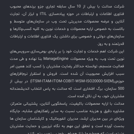
شرکت مدانت با بیش از 10 سال سابقه تجاری جزو برندهای محبوب
فناوری اطلاعات و ارتباطات در حوزه پیاده‌سازی ITIL و ابزار آن، تجارت
آنلاین و عرضه محصولات مدیریتی تحت وب در سازمان‌های متوسط و
بالاست به خصوص ارایه محصولات و خدمات نوین به کلیه کسب‌وکارها و
سازمان‌های دولتی و خصوصی برای داشتن یک فناوری اطلاعات و ارتباطات
قدرتمند و به روز.
این شرکت اهم خدمات و تجارت خود را بر پایه‌ی بومی‌سازی سرویس‌های
نوین تحت وب، به ویژه محصولات ManageEngine بنا نهاده و طی مدت
فعالیت منسجم، توانسته حداکثر رضایت مشتریان را کسب کند همین امر
سبب افزایش محبوبیت آن شده است. فروش و استقرار نرم‌افزارهای
حوزه‌ی(ITSM-ITAM-ITOM-COBIT-WSM-ISO20000-SIEM) در بیش از
500 سازمان، برگ افتخاری است که مدانت به پاس انتخاب اندیشمندانه
مشتریان خود، به آن نائل آمده است.
مدانت با ارایه محصولات باکیفیت، پاسخگویی آنلاین، پشتیبانی متمرکز،
مشاوره دقیق و هزینه مناسب نسبت به سایر راهکارهای مشابه، جایگاه
ویژه‌ای در بین مدیران ارشد، مدیران انفورماتیک و کارشناسان سازمان ها
بدست آورده است و تحقق این مهم به نگاه تیزبین و حمایت مشتریان
عزیزی است که همواره ما را از همراهی خود بی نصیب نمی‌کنند.