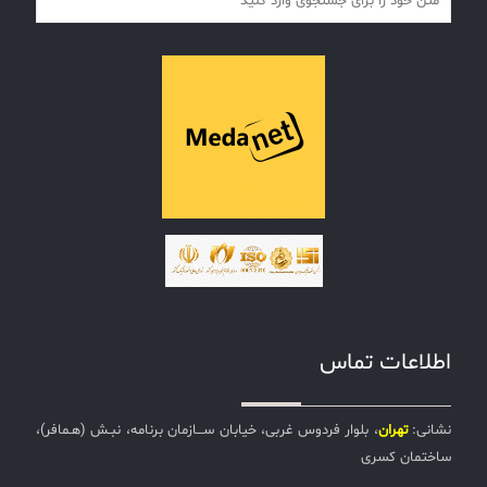
اطلاعات تماس
نشانی:
تهران
، بلوار فردوس غربی، خیابان ســـازمان برنامه، نبـش (هـمافر)،
ساختمان کسری