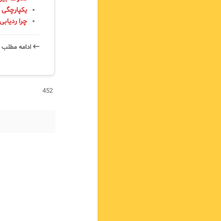
یکپارچگی 
چرا ردیابی
ادامه‌ مطلب 
452