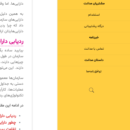
دارایی‌ها. اما 
مشتریان مدانت
به همین دلیل ر
استخدام
دارایی‌های ساز
داد که چرا ردی
درگاه پشتیبانی
دارایی‌هایتان ار
خبرنامه
ردیابی دار
تماس با مدانت
بیایید ساده بگ
سازمان در طول 
داستان مدانت
چیزهایی دارند،
دارند. این می‌ت
توافق‌نامه‌ها
سازمان‌ها معمول
دستی به جداول 
عملیات‌ها، کارآ
تکنولوژی‌های رد
در ادامه این مق
ردیابی دار
چطور دارای
تفاوت بین CMDB و B