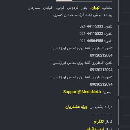
نشانی:
تهران
، بلوار فردوس غربی، خیابان ســـازمان
برنامه، نبـش (هـمافر)، ساختمان کسری
تلفن:‌
44115333
-021
تلفن:‌
44115322
-021
تلفن:‌
44864958
-021
تلفن اضطراری فقط برای تماس اورژانسی
:
09120212084
تلفن اضطراری فقط برای تماس اورژانسی
:
09120212094
تلفن اضطراری فقط برای تماس اورژانسی
:
09030212094
Support@MedaNet.ir
ایمیل:
——————–
ويژه مشتریان
درگاه پشتیبانی:
——————–
تلگرام
کانال
اینستاگرام
کانال