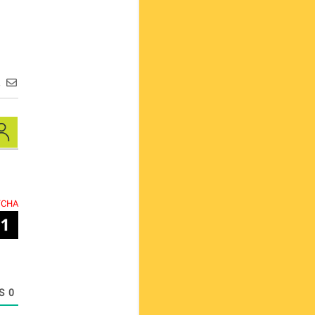
ع
TCHA.
COMMENTS
0