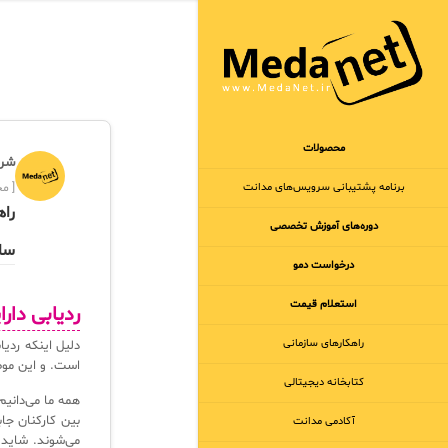
محصولات
شرک
برنامه‌ پشتیبانی سرویس‌های مدانت
[ مجر
راه
دوره‌های آموزش تخصصی
ساز
درخواست دمو
استعلام قیمت
ردیابی دار
راهکارهای سازمانی
دلیل اینکه ردی
است. و این موض
کتابخانه دیجیتالی
همه ما می‌دانیم
بین کارکنان جا
آکادمی مدانت
می‌شوند. شاید 