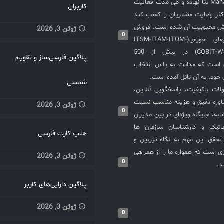
محصولات ManageEngine بنا نهاده و طی مدت فعالیت
کاربران
کثر رضایت مشتریان را کسب کند
یش محبوبیت آن شده است. فروش
ژوئن 3, 2026
0
و استقرار نرم‌افزارهای حوزه‌ی(ITSM-ITAM-ITOM-
COBIT-WSM-ISO20000-SIEM) در بیش از 500
پلاگین فارسی‌ساز و تقویم
ی است که مدانت به پاس انتخاب
خود، به آن نائل آمده است.
شمسی
لات باکیفیت، پاسخگویی آنلاین،
اوره دقیق و هزینه مناسب نسبت
ژوئن 3, 2026
0
به، جایگاه ویژه‌ای در بین مدیران
ماتیک و کارشناسان سازمان ها
هلپ کارت فارسی
حقق این مهم به نگاه تیزبین و
 است که همواره ما را از همراهی
ژوئن 3, 2026
0
د.
پلاگین دارایی‌های کاربر
ژوئن 3, 2026
0