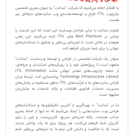
کازیو
لیست کامل 34 تمرین ITIL4
راهکارهای مدیریتی فناوری اطلاعات برای مراکز آموزشی و دانشگاه‌ها
با افتخار اعلام می‌کنیم که شرکت "مدانت" به عنوان مجری تخصصی
لیست دوره‌ها
چارچوب ITIL طراح و توسعه‌دهنده‌ي وب سایت‌های حرفه‌ای نیز
هست.
✦
✦
✦
مقالات آموزشی
تفاوت مدانت با سایر طراحان وبسایت این است که این خدمت را
مدیریت خدمات سازمانی
مدیریت خدمات منابع انسانی
آموزش سیستم مدیریت خدمات فناوری اطلاعات
مبتنی بر Best Practices های ITIL ارایه می‌کنیم. این یعنی
همواره در تلاش است تا تجربه‌ای بی‌نظیر و منطبق با استانداردهای
CIs Control
سرویس دسک پلاس MSP
نکته‌های کلیدی برای مدیر انفورماتیک
جهانی را برای شما عزیزان فراهم کند.
مجموعه راهکارهای آیناک
آموزش‌ ویدیویی مفاهیم سرویس دسک
اندپوینت سنترال [سامانه مدیریت نقاط پایانی]
عنوان یک شرکت تخصصی در طراحی و توسعه وب‌سایت، "مدانت"
متعهد است تا پروژه‌های خود را با رویکردهای استاندارد و حرفه‌ای،
ITIL & SDP
AD360
از جمله چارچوب‌های معتبر جهانی مانند ITIL (Information
Technology Infrastructure Library) پیاده‌سازی کند. ارتباط میان
طراحی سایت‌های ما و فرآیندهای ITIL به‌طور مستقیم در بخش‌های
مدیریت خدمات فناوری اطلاعات و ارائه خدمات به مشتریان
◆
◆
مشهود است.
Log360 ابزار SIEM
آموزش فارسی ITIL4
ما در "مدانت" با بهره‌گیری از آخرین تکنولوژی‌ها و استانداردهای
طراحی وب، سایت‌هایی را ایجاد می‌کنیم که نه تنها از لحاظ بصری
چارچوب ITIL برای همه
برنامه‌ساز هوشمند App Creator
جذاب هستند، بلکه تجربه‌ای سریع، کاربرپسند، و امن را برای
کاربران شما فراهم می‌کنند. هر پروژه برای ما یک چالش جدید
فلافلی_فناوری
سیستم هوشمند مدیریت فروش و فاکتور
است که با خلاقیت و دانش فنی تیم ما به نتیجه‌ای بی‌نظیر ختم