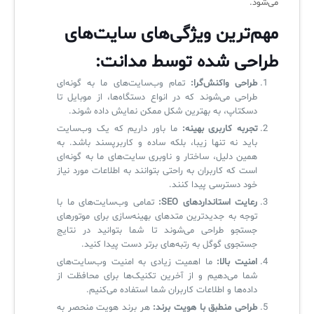
می‌شود.
آرشیو دانلودهای مدانت
سامانه مدیریت امنیت اطلاعات
مهم‌ترین ویژگی‌های سایت‌های
✧
طراحی شده توسط مدانت:
سلف سرویس کاربران
طراحی واکنش‌گرا:
تمام وب‌سایت‌های ما به گونه‌ای
طراحی می‌شوند که در انواع دستگاه‌ها، از موبایل تا
سامانه مدیریت دارایی‌ها [Asset Explorer]
دسکتاپ، به بهترین شکل ممکن نمایش داده شوند.
تجربه کاربری بهینه:
ما باور داریم که یک وب‌سایت
سامانه مدیریت پشتیبانی مشتریان
باید نه تنها زیبا، بلکه ساده و کاربرپسند باشد. به
همین دلیل، ساختار و ناوبری سایت‌های ما به گونه‌ای
DDI
است که کاربران به راحتی بتوانند به اطلاعات مورد نیاز
خود دسترسی پیدا کنند.
رعایت استانداردهای SEO:
تمامی وب‌سایت‌های ما با
◉
توجه به جدیدترین متدهای بهینه‌سازی برای موتورهای
جستجو طراحی می‌شوند تا شما بتوانید در نتایج
ManageEngine Malware Protection Plus
جستجوی گوگل به رتبه‌های برتر دست پیدا کنید.
سامانه مدیریت دسترسی ممتاز
امنیت بالا:
ما اهمیت زیادی به امنیت وب‌سایت‌های
شما می‌دهیم و از آخرین تکنیک‌ها برای محافظت از
سامانه مدیریت و مانیتورینگ شبکه
داده‌ها و اطلاعات کاربران شما استفاده می‌کنیم.
طراحی منطبق با هویت برند:
هر برند هویت منحصر به
سامانه آزمون آنلاین