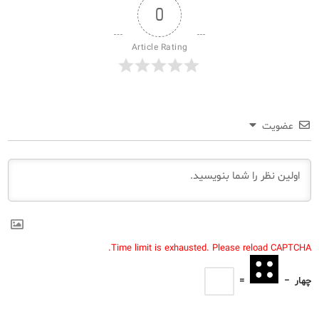
0
Article Rating
عضویت
Time limit is exhausted. Please reload CAPTCHA.
چهار
−
=